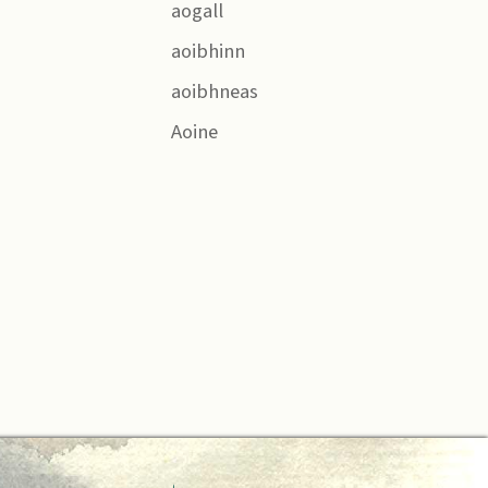
aogall
aoibhinn
aoibhneas
Aoine