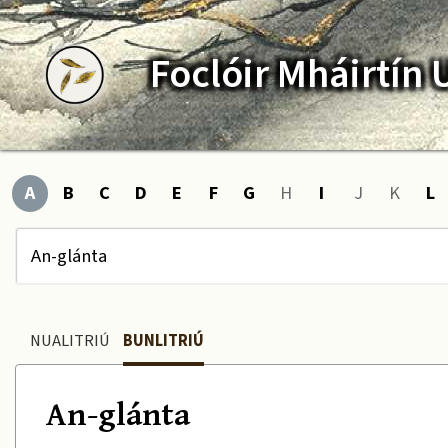
Foclóir
Mháirtín
A
B
C
D
E
F
G
H
I
J
K
L
NUALITRIÚ
BUNLITRIÚ
An-glánta