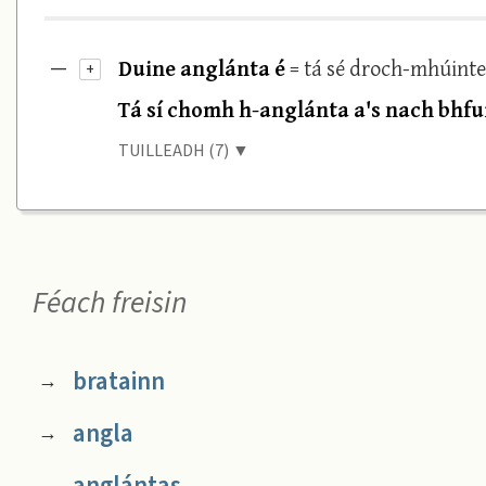
Duine anglánta é
= tá sé droch-mhúinte
—
+
Tá sí chomh h-anglánta a's nach bhfuil
TUILLEADH (7) ▼
Féach freisin
bratainn
→
angla
→
anglántas
→