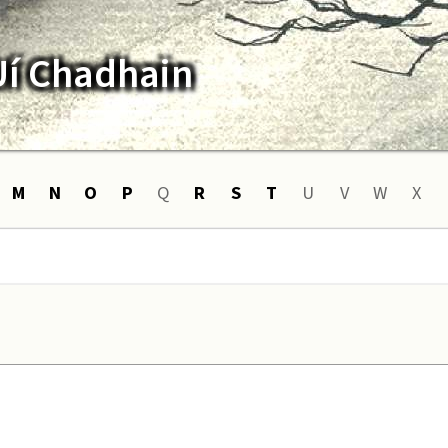
Uí Chadhain
M
N
O
P
Q
R
S
T
U
V
W
X