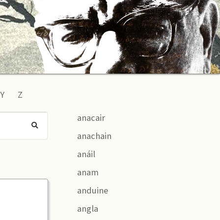
Y
Z
anacair
anachain
anáil
anam
anduine
angla