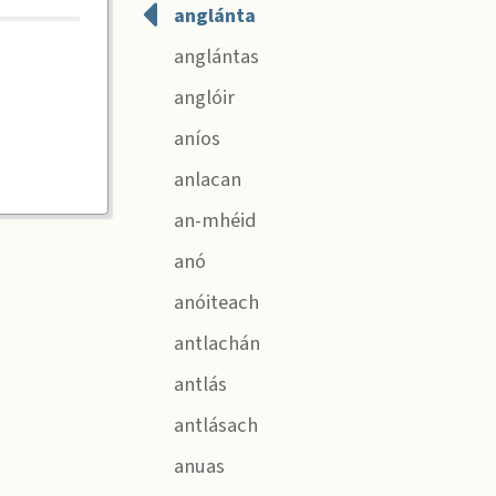
anglánta
anglántas
anglóir
aníos
anlacan
an-mhéid
anó
anóiteach
antlachán
antlás
antlásach
anuas