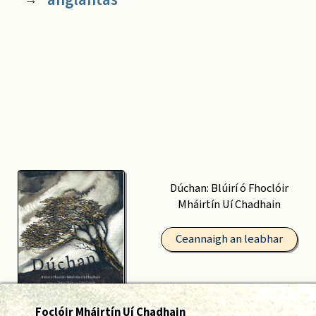
Dúchan: Blúirí ó Fhoclóir
Mháirtín Uí Chadhain
Ceannaigh an leabhar
Foclóir Mháirtín Uí Chadhain