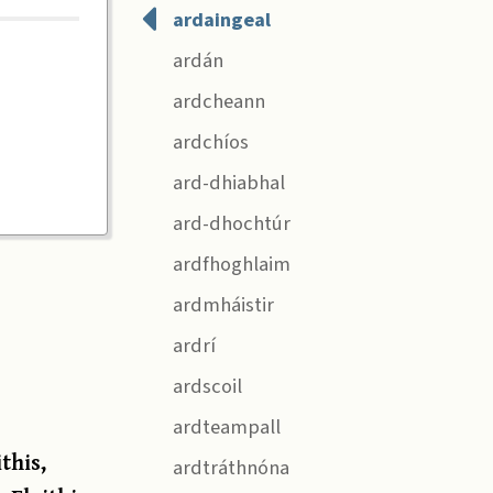
ardaingeal
ardán
ardcheann
ardchíos
ard-dhiabhal
ard-dhochtúr
ardfhoghlaim
ardmháistir
ardrí
ardscoil
ardteampall
this,
ardtráthnóna