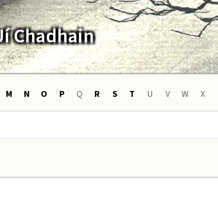
Uí Chadhain
M
N
O
P
Q
R
S
T
U
V
W
X