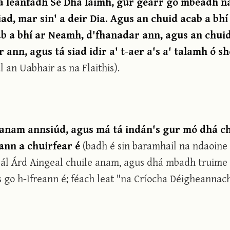
há leanfadh Sé Dhá láimh, gur gearr go mbeadh na
ad, mar sin' a deir Dia. Agus an chuid acab a bhí
ab a bhí ar Neamh, d'fhanadar ann, agus an chui
r ann, agus tá siad idir a' t-aer a's a' talamh ó s
l an Uabhair as na Flaithis).
 anam annsiúd, agus má tá indán's gur mó dhá c
eann a chuirfear é
(badh é sin baramhail na ndaoine 
 Árd Aingeal chuile anam, agus dhá mbadh truime 
 go h-Ifreann é; féach leat "na Críocha Déigheannacha