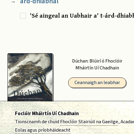
ard-dhiabhal
→
'Sé aingeal an Uabhair a' t-árd-dhiabh
Dúchan: Blúirí ó Fhoclóir
Mháirtín Uí Chadhain
Ceannaigh an leabhar
Foclóir Mháirtín Uí Chadhain
Tionscnamh de chuid
Fhoclóir Stairiúil na Gaeilge
, Acada
Eolas agus príobháideacht