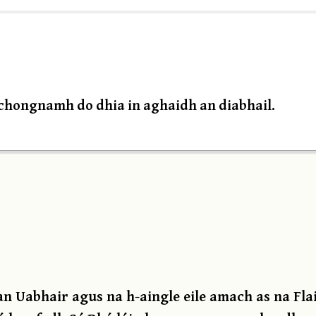
 chongnamh do dhia in aghaidh an diabhail.
an Uabhair agus na h-aingle eile amach as na Flai