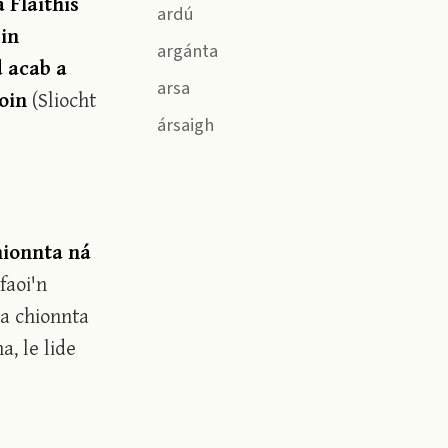
 Flaithis
ardú
 in
argánta
d acab a
arsa
hoin
(Sliocht
ársaigh
hionnta ná
faoi'n
a chionnta
, le lide