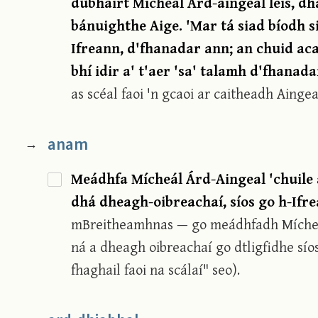
dubhairt Mícheál Árd-aingeal leis, d
bánuighthe Aige. 'Mar tá siad bíodh si
Ifreann, d'fhanadar ann; an chuid ac
bhí idir a' t'aer 'sa' talamh d'fhanada
as scéal faoi 'n gcaoi ar caitheadh Aingea
anam
→
Meádhfa Mícheál Árd-Aingeal 'chuile
dhá dheagh-oibreachaí, síos go h-Ifr
mBreitheamhnas — go meádhfadh Mícheál
ná a dheagh oibreachaí go dtligfidhe síos
fhaghail faoi na scálaí" seo).