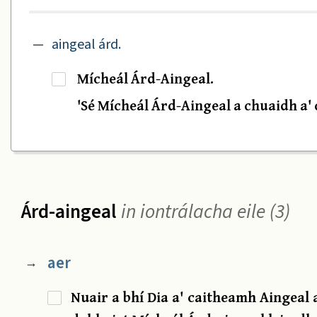
—
aingeal árd.
Mícheál Árd-Aingeal.
·
'Sé Mícheál Árd-Aingeal a chuaidh a'
Árd-aingeal
in iontrálacha eile (3)
aer
→
Nuair a bhí Dia a' caitheamh Aingeal 