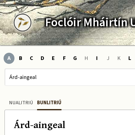
Foclóir
Mháirtín
A
B
C
D
E
F
G
H
I
J
K
L
NUALITRIÚ
BUNLITRIÚ
Árd-aingeal