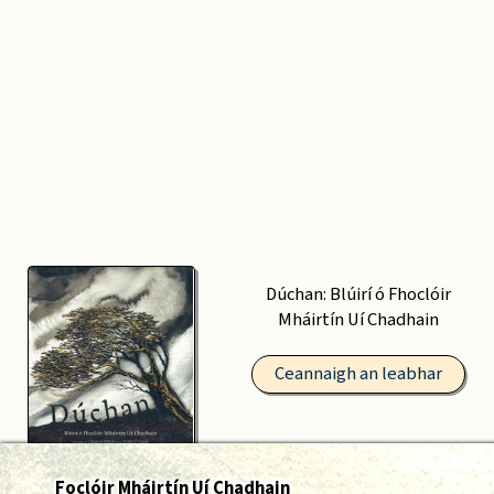
Dúchan: Blúirí ó Fhoclóir
Mháirtín Uí Chadhain
Ceannaigh an leabhar
Foclóir Mháirtín Uí Chadhain