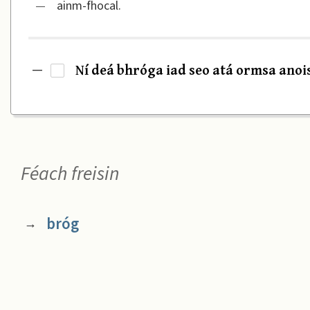
—
ainm-fhocal.
Ní deá bhróga iad seo atá ormsa anois.
—
·
Féach freisin
bróg
→