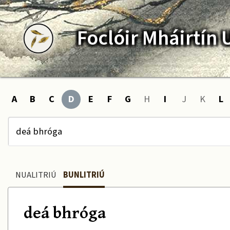
Foclóir
Mháirtín
A
B
C
D
E
F
G
H
I
J
K
L
NUALITRIÚ
BUNLITRIÚ
deá bhróga