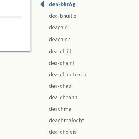
dea-bhróg
dea-bhuille
deacair
1
deacair
2
dea-cháil
dea-chaint
dea-chainteach
dea-chaoi
dea-cheann
deachma
deachmaíocht
dea-choicís