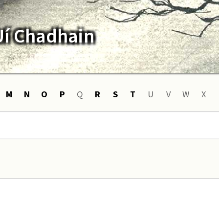
Uí Chadhain
M
N
O
P
Q
R
S
T
U
V
W
X