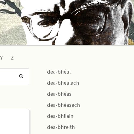
Y
Z
dea-bhéal
dea-bhealach
dea-bhéas
dea-bhéasach
dea-bhliain
dea-bhreith