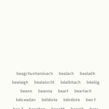
beagchuntanósach
bealach
bealadh
bealaigh
bealaíocht
béalbhach
béalóg
beann
beanna
beart
beartach
béiceadán
béiléiste
béiréiste
beo
1
2