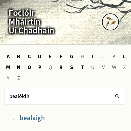
Foclóir
Mháirtín
Uí Chadhain
A
B
C
D
E
F
G
H
I
J
K
L
M
N
O
P
Q
R
S
T
U
V
W
X
Y
Z
bealaigh
→