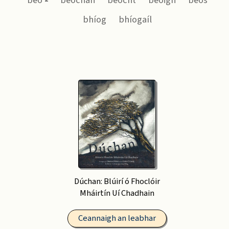
beo
beochan
beocht
beoigh
beos
bhíog
bhíogaíl
Dúchan: Blúirí ó Fhoclóir
Mháirtín Uí Chadhain
Ceannaigh an leabhar