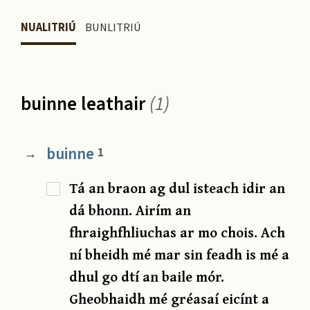
NUALITRIÚ
BUNLITRIÚ
buinne leathair
(1)
buinne
1
→
Tá an braon ag dul isteach idir an
dá bhonn. Airím an
fhraighfhliuchas ar mo chois. Ach
ní bheidh mé mar sin feadh is mé a
dhul go dtí an baile mór.
Gheobhaidh mé gréasaí eicínt a