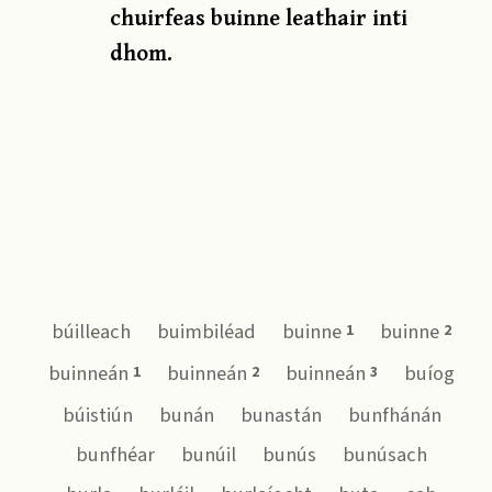
chuirfeas buinne leathair inti
dhom.
búilleach
buimbiléad
buinne
buinne
1
2
buinneán
buinneán
buinneán
buíog
1
2
3
búistiún
bunán
bunastán
bunfhánán
bunfhéar
bunúil
bunús
bunúsach