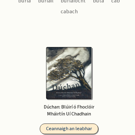
burla
burláil
burlaíocht
buta
cab
cabach
Dúchan: Blúirí ó Fhoclóir
Mháirtín Uí Chadhain
Ceannaigh an leabhar