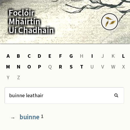
Foclóir
Mháirtín
Uí Chadhain
A
B
C
D
E
F
G
H
I
J
K
L
M
N
O
P
Q
R
S
T
U
V
W
X
Y
Z
buinne
1
→