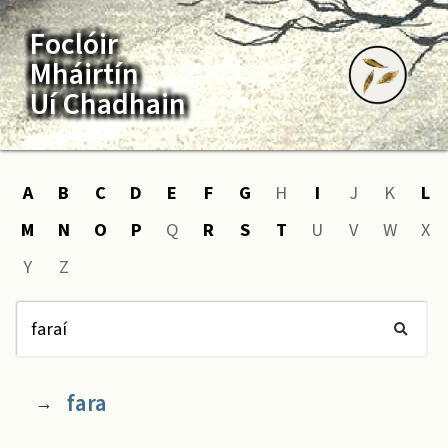
Foclóir
Mháirtín
Uí Chadhain
A
B
C
D
E
F
G
H
I
J
K
L
M
N
O
P
Q
R
S
T
U
V
W
X
Y
Z
fara
→