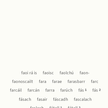
faoi rá is
faoisc
faolchú
faon-
faonoscailt
fara
farae
farasbarr
farc
farcáil
farcán
farra
farúch
fás
fás
1
2
fásach
fasair
fáscadh
fascalach
1
2