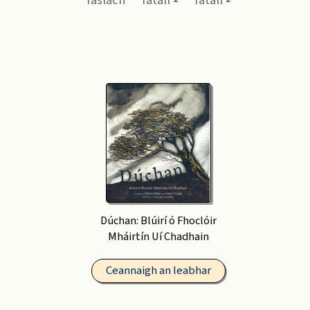
faslach
fátall
fátall
Dúchan: Blúirí ó Fhoclóir
Mháirtín Uí Chadhain
Ceannaigh an leabhar