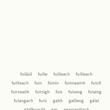
fuiliúil
fuille
fuilleach
fuílleach
fuilteach
fuin
fúinín
fuinneamh
fuíoll
fuirseadh
fuirsigh
fuis
fuiseog
fulaing
fulangach
furú
gabh
gailleog
gálaí
gárfhuacht
gas
gearranálach