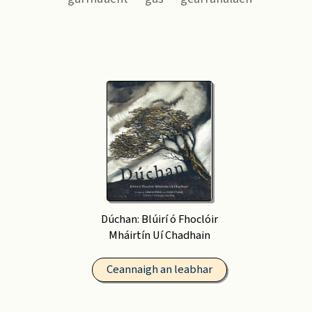
Dúchan: Blúirí ó Fhoclóir
Mháirtín Uí Chadhain
Ceannaigh an leabhar