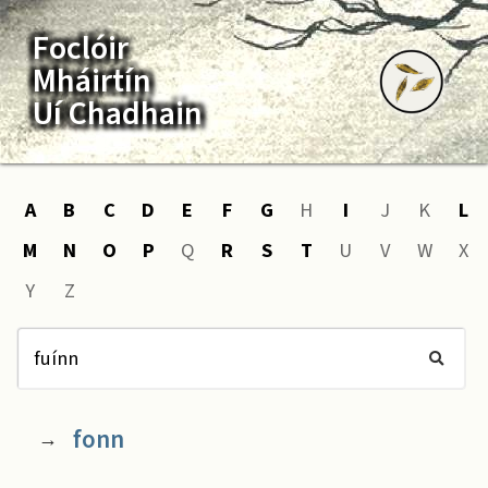
Foclóir
Mháirtín
Uí Chadhain
A
B
C
D
E
F
G
H
I
J
K
L
M
N
O
P
Q
R
S
T
U
V
W
X
Y
Z
fonn
→