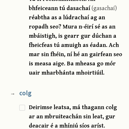
bhfeiceann tú dasachaí
(gasachaí)
réabtha as a lúdrachaí ag an
ropadh seo? Mura n-éirí sé as an
mbáistigh, is gearr gur dúchan a
fheicfeas tú amuigh as éadan. Ach
mar sin fhéin, ní hé an gairfean seo
is measa aige. Ba mheasa go mór
uair mharbhánta mhoirtiúil.
colg
→
Deirimse leatsa, má thagann colg
ar an mbruiteachán sin leat, gur
deacair é a mhíniú síos aríst.