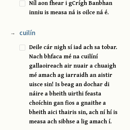
Níl aon fhear i gCrígh Banbhan
inniu is measa ná is oilce ná é.
cuilín
→
Deile cár nigh sí iad ach sa tobar.
Nach bhfaca mé na cuilíní
gallaoireach air nuair a chuaigh
mé amach ag iarraidh an aistir
uisce sin! Is beag an dochar di
náire a bheith uirthi feasta
choíchin gan fios a gnaithe a
bheith aici thairis sin, ach ní hí is
measa ach sibhse a lig amach í.