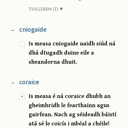
TUILLEADH (1) ▼
cniogaide
→
Is measa cniogaide uaidh siúd ná
dhá dtugadh duine eile a
sheandorna dhuit.
coraice
→
Is measa é ná coraice dhubh an
+
gheimhridh le fearthainn agus
gairfean. Nach ag séideadh báistí
atá sé le coicís i mbéal a chéile!