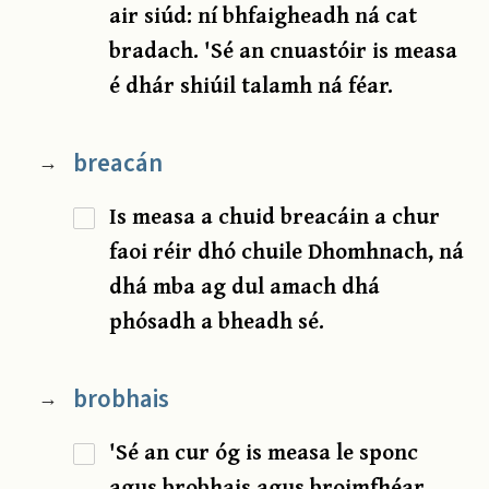
air siúd: ní bhfaigheadh ná cat
bradach. 'Sé an cnuastóir is measa
é dhár shiúil talamh ná féar.
breacán
→
Is measa a chuid breacáin a chur
faoi réir dhó chuile Dhomhnach, ná
dhá mba ag dul amach dhá
phósadh a bheadh sé.
brobhais
→
'Sé an cur óg is measa le sponc
agus brobhais agus broimfhéar.