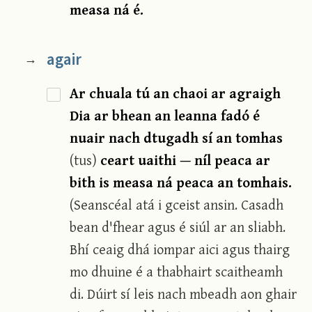
measa ná é.
agair
→
Ar chuala tú an chaoi ar agraigh
Dia ar bhean an leanna fadó é
nuair nach dtugadh sí an tomhas
(tus)
ceart uaithi — níl peaca ar
bith is measa ná peaca an tomhais.
(Seanscéal atá i gceist ansin. Casadh
bean d'fhear agus é siúl ar an sliabh.
Bhí ceaig dhá iompar aici agus thairg
mo dhuine é a thabhairt scaitheamh
di. Dúirt sí leis nach mbeadh aon ghair