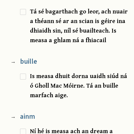
Tá sé bagarthach go leor, ach nuair
a théann sé ar an scian is géire ina
dhiaidh sin, níl sé buailteach. Is
measa a ghlam ná a fhiacail
buille
→
Is measa dhuit dorna uaidh siúd ná
ó Gholl Mac Móirne. Tá an buille
marfach aige.
ainm
→
Ní hé is measa ach an dream a