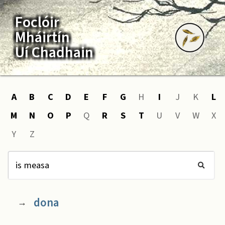
Foclóir
Mháirtín
Uí Chadhain
A
B
C
D
E
F
G
H
I
J
K
L
M
N
O
P
Q
R
S
T
U
V
W
X
Y
Z
dona
→