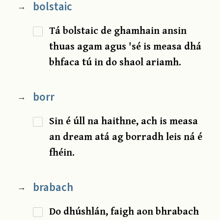
bolstaic
→
Tá bolstaic de ghamhain ansin
thuas agam agus 'sé is measa dhá
bhfaca tú in do shaol ariamh.
borr
→
Sin é úll na haithne, ach is measa
an dream atá ag borradh leis ná é
fhéin.
brabach
→
Do dhúshlán, faigh aon bhrabach