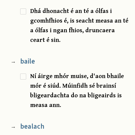
Dhá dhonacht é an té a ólfas i
gcomhfhios é, is seacht measa an té
a ólfas i ngan fhios, druncaera
ceart é sin.
baile
→
Ní áirge mhór muise, d'aon bhaile
mór é siúd. Múinfidh sé brainsí
bligeardachta do na bligeairds is
measa ann.
bealach
→