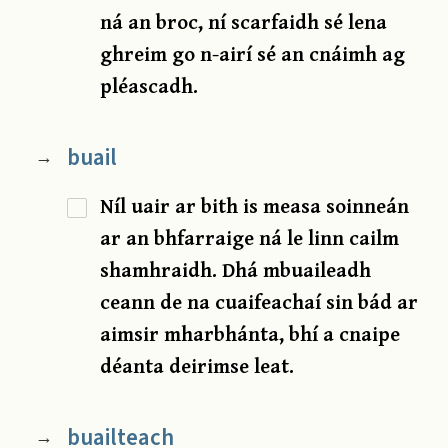
ná an broc, ní scarfaidh sé lena
ghreim go n-airí sé an cnáimh ag
pléascadh.
buail
→
Níl uair ar bith is measa soinneán
ar an bhfarraige ná le linn cailm
shamhraidh. Dhá mbuaileadh
ceann de na cuaifeachaí sin bád ar
aimsir mharbhánta, bhí a cnaipe
déanta deirimse leat.
buailteach
→