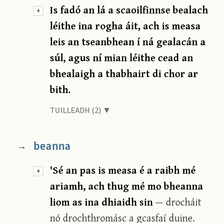
Is fadó an lá a scaoilfinnse bealach
+
léithe ina rogha áit, ach is measa
leis an tseanbhean í ná gealacán a
súl, agus ní mian léithe cead an
bhealaigh a thabhairt di chor ar
bith.
TUILLEADH (2) ▼
beanna
→
'Sé an pas is measa é a raibh mé
+
ariamh, ach thug mé mo bheanna
liom as ina dhiaidh sin
— drocháit
nó drochthromásc a gcasfaí duine.