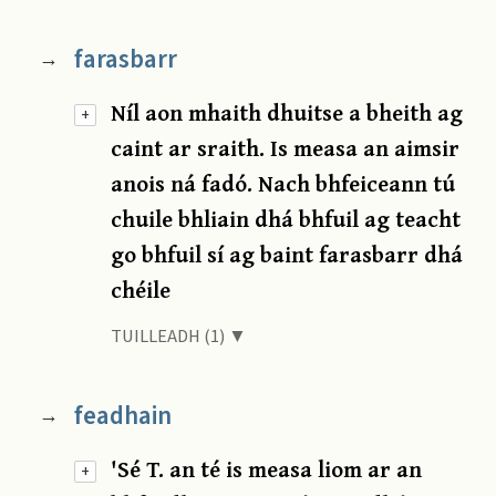
farasbarr
→
Níl aon mhaith dhuitse a bheith ag
+
caint ar sraith. Is measa an aimsir
anois ná fadó. Nach bhfeiceann tú
chuile bhliain dhá bhfuil ag teacht
go bhfuil sí ag baint farasbarr dhá
chéile
TUILLEADH (1) ▼
feadhain
→
'Sé T. an té is measa liom ar an
+