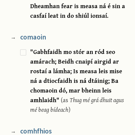
Dheamhan fear is measa ná é sin a
casfaí leat in do shiúl ionsaí.
comaoin
→
"Gabhfaidh mo stór an ród seo
amárach; Beidh cnaipí airgid ar
rostaí a lámha; Is measa leis mise
ná a dtiocfaidh is ná dtáinig; Ba
chomaoin dó, mar bheinn leis
amhlaidh"
(as
Thug mé grá dhuit agus
mé beag bídeach
)
comhfhios
→