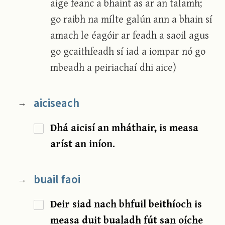
aige feanc a bhaint as ar an talamh;
go raibh na mílte galún ann a bhain sí
amach le éagóir ar feadh a saoil agus
go gcaithfeadh sí iad a iompar nó go
mbeadh a peiriachaí dhi aice)
aiciseach
→
Dhá aicisí an mháthair, is measa
aríst an iníon.
buail faoi
→
Deir siad nach bhfuil beithíoch is
measa duit bualadh fút san oíche