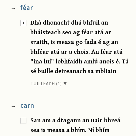
féar
→
Dhá dhonacht dhá bhfuil an
+
bháisteach seo ag féar atá ar
sraith, is measa go fada é ag an
bhféar atá ar a chois. An féar atá
"ina luí" lobhfaidh amlú anois é. Tá
sé buille deireanach sa mbliain
TUILLEADH (1) ▼
carn
→
San am a dtagann an uair bhreá
sea is measa a bhím. Ní bhím