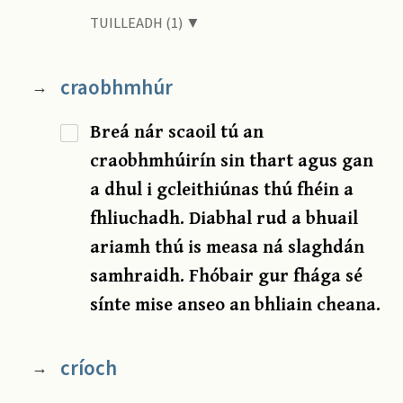
TUILLEADH (1) ▼
craobhmhúr
→
Breá nár scaoil tú an
craobhmhúirín sin thart agus gan
a dhul i gcleithiúnas thú fhéin a
fhliuchadh. Diabhal rud a bhuail
ariamh thú is measa ná slaghdán
samhraidh. Fhóbair gur fhága sé
sínte mise anseo an bhliain cheana.
críoch
→