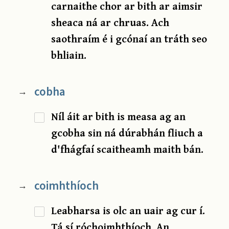
carnaithe chor ar bith ar aimsir
sheaca ná ar chruas. Ach
saothraím é i gcónaí an tráth seo
bhliain.
cobha
→
Níl áit ar bith is measa ag an
gcobha sin ná dúrabhán fliuch a
d'fhágfaí scaitheamh maith bán.
coimhthíoch
→
Leabharsa is olc an uair ag cur í.
Tá sí róchoimhthíoch. An