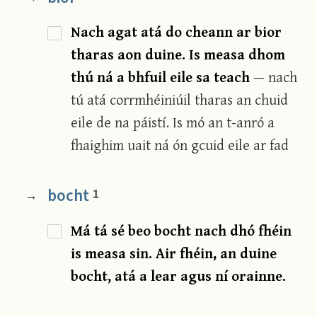
Nach agat atá do cheann ar bior
tharas aon duine. Is measa dhom
thú ná a bhfuil eile sa teach
— nach
tú atá corrmhéiniúil tharas an chuid
eile de na páistí. Is mó an t-anró a
fhaighim uait ná ón gcuid eile ar fad
bocht
1
→
Má tá sé beo bocht nach dhó fhéin
is measa sin. Air fhéin, an duine
bocht, atá a lear agus ní orainne.