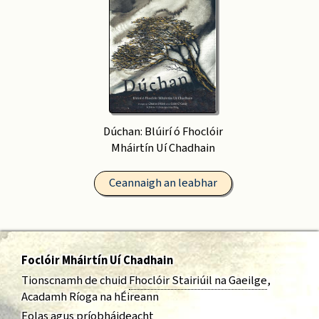
Dúchan: Blúirí ó Fhoclóir
Mháirtín Uí Chadhain
Ceannaigh an leabhar
Foclóir Mháirtín Uí Chadhain
Tionscnamh de chuid
Fhoclóir Stairiúil na Gaeilge
,
Acadamh Ríoga na hÉireann
Eolas agus príobháideacht