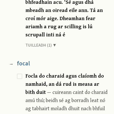
bhfeadhain acu. 'Sé agus dhá
mbeadh an oiread eile ann. Tá an
croí mór aige. Dheamhan fear
ariamh a rug ar scilling is lú
scrupall inti ná é
TUILLEADH (1) ▼
focal
→
Focla do charaid agus claíomh do
namhaid, an dá rud is measa ar
bith duit
— cuireann caint do charaid
amú thú; beidh sé ag borradh leat nó
ag tabhairt moladh dhuit nach bhfuil