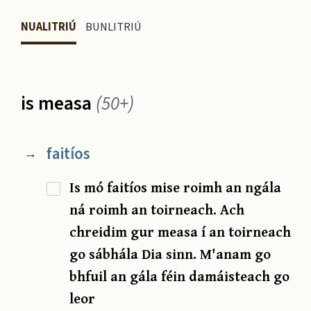
NUALITRIÚ
BUNLITRIÚ
is measa
(50+)
faitíos
→
Is mó faitíos mise roimh an ngála
ná roimh an toirneach. Ach
chreidim gur measa í an toirneach
go sábhála Dia sinn. M'anam go
bhfuil an gála féin damáisteach go
leor