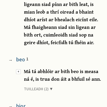
ligeann siad pínn ar bith leat, is
mian leob a thrí oiread a bhaint
dhíot aríst ar bhealach eicínt eile.
Má fhaigheann siad sin ligean ar
bith ort, cuimleoidh siad sop na
geire dhíot, feicfidh tú fhéin air.
beo
1
→
Má tá abhlóir ar bith beo is measa
+
ná é, is trua don áit a bhfuil sé ann.
TUILLEADH (2) ▼
bior
→