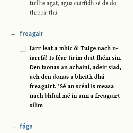
tuillte agat, agus cuirfidh sé de do
threoir thú
freagair
→
Iarr leat a mhic ó! Tuige nach n-
iarrfá! Is féar tirim duit fhéin sin.
Den tsonas an achainí, adeir siad,
ach den donas a bheith dhá
freagairt. 'Sé an scéal is measa
nach bhfuil mé in ann a freagairt
sílim
fága
→