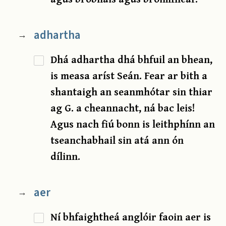
adhartha
→
Dhá adhartha dhá bhfuil an bhean,
is measa aríst Seán. Fear ar bith a
shantaigh an seanmhótar sin thiar
ag G. a cheannacht, ná bac leis!
Agus nach fiú bonn is leithphínn an
tseanchabhail sin atá ann ón
dílinn.
aer
→
Ní bhfaightheá anglóir faoin aer is