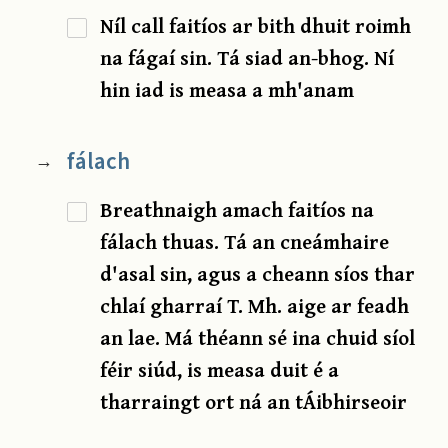
Níl call faitíos ar bith dhuit roimh
na fágaí sin. Tá siad an-bhog. Ní
hin iad is measa a mh'anam
fálach
→
Breathnaigh amach faitíos na
fálach thuas. Tá an cneámhaire
d'asal sin, agus a cheann síos thar
chlaí gharraí T. Mh. aige ar feadh
an lae. Má théann sé ina chuid síol
féir siúd, is measa duit é a
tharraingt ort ná an tÁibhirseoir