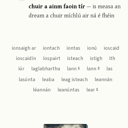
chuir a ainm faoin tír
— is measa an
dream a chuir míchlú air ná é fhéin
ionsaigh ar
iontach
iontas
ionú
ioscaid
ioscaidín
íospairt
isteach
istigh
ith
iúr
laglabhartha
lann
lann
las
1
2
lasúnta
leaba
leag isteach
leannán
léannán
leanúntas
lear
1