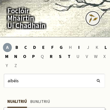
Foclóir
Mháirtín
Uí Chadhain
A
B
C
D
E
F
G
H
I
J
K
L
M
N
O
P
Q
R
S
T
U
V
W
X
Y
Z
NUALITRIÚ
BUNLITRIÚ