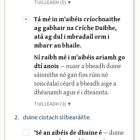
TUILLEADH (5) ▼
Tá mé in m'aibéis críochnaithe
+
ag gabhair na Críche Duibhe,
atá ag dul i mbradaíl orm i
mbarr an bhaile.
Ní raibh mé i m'aibéis ariamh go
dtí anois
— nuair a bheadh duine
sáinnithe nó gan fios rúin nó
soiscéalaí céard a bheadh aige a
dhéanamh agus é i dteannta.
TUILLEADH (3) ▼
2.
duine ciotach slíbearáilte.
'Sé an aibéis de dhuine é
— duine
·