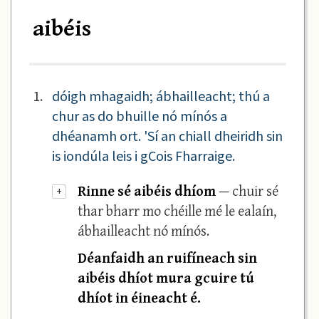
aibéis
1.
dóigh mhagaidh; ábhailleacht; thú a
chur as do bhuille nó mínós a
dhéanamh ort. 'Sí an chiall dheiridh sin
is iondúla leis i gCois Fharraige.
Rinne sé aibéis dhíom
— chuir sé
+
thar bharr mo chéille mé le ealaín,
ábhailleacht nó mínós.
Déanfaidh an ruifíneach sin
aibéis dhíot mura gcuire tú
dhíot in éineacht é.