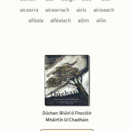
aicearra
aicearrach
aicis
aiciseach
aiféala
aiféalach
ailím
ailín
Dúchan: Blúirí ó Fhoclóir
Mháirtín Uí Chadhain