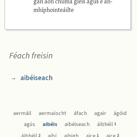
gan aon chuma gléis agus é an-
mhíphointeáilte
Féach freisin
aibéiseach
→
aermáil
aermaíocht
áfach
agair
ágóid
agús
aibéis
aibéiseach
áibhéil
1
áibhéil
aibí
aibigh
aice
aice
2
1
2