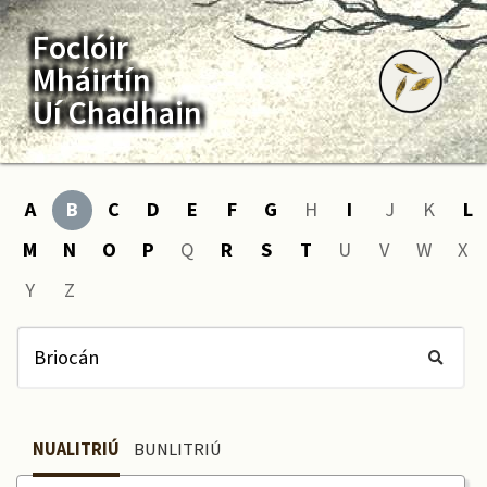
Foclóir
Mháirtín
Uí Chadhain
A
B
C
D
E
F
G
H
I
J
K
L
M
N
O
P
Q
R
S
T
U
V
W
X
Y
Z
NUALITRIÚ
BUNLITRIÚ