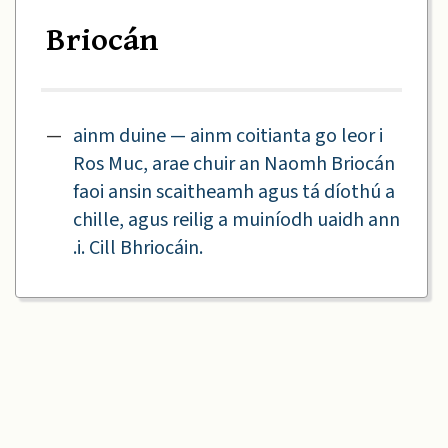
Briocán
—
ainm duine — ainm coitianta go leor i
Ros Muc, arae chuir an Naomh Briocán
faoi ansin scaitheamh agus tá díothú a
chille, agus reilig a muiníodh uaidh ann
.i. Cill Bhriocáin.