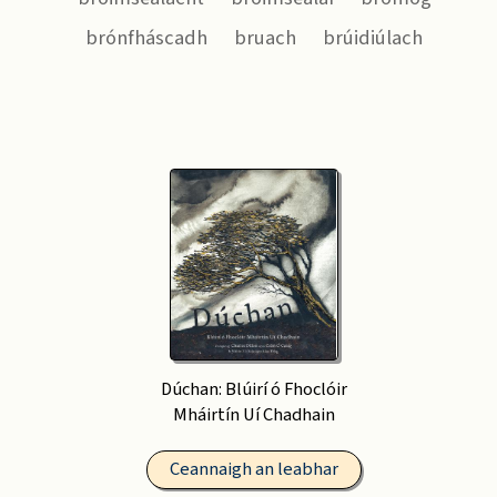
brónfháscadh
bruach
brúidiúlach
Dúchan: Blúirí ó Fhoclóir
Mháirtín Uí Chadhain
Ceannaigh an leabhar