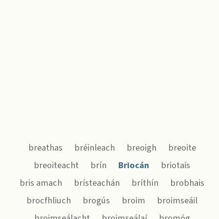
breathas
bréinleach
breoigh
breoite
breoiteacht
brín
Briocán
briotais
bris amach
brísteachán
bríthín
brobhais
brocfhliuch
brogús
broim
broimseáil
broimseálacht
broimseálaí
bromóg