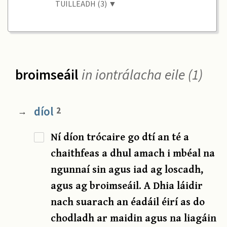
TUILLEADH (3) ▼
broimseáil
in iontrálacha eile (1)
díol
2
→
Ní díon trócaire go dtí an té a
chaithfeas a dhul amach i mbéal na
ngunnaí sin agus iad ag loscadh,
agus ag broimseáil. A Dhia láidir
nach suarach an éadáil éirí as do
chodladh ar maidin agus na liagáin