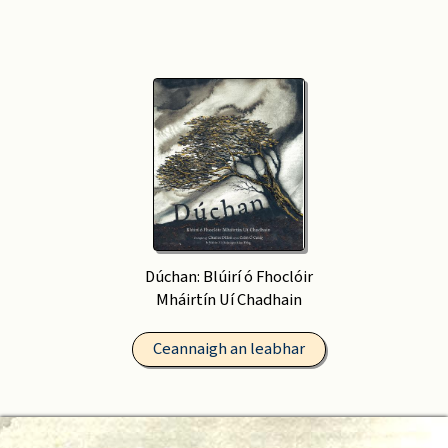
Dúchan: Blúirí ó Fhoclóir
Mháirtín Uí Chadhain
Ceannaigh an leabhar