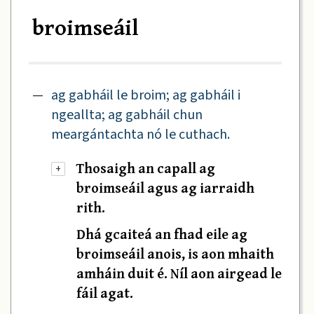
broimseáil
—
ag gabháil le broim; ag gabháil i
ngeallta; ag gabháil chun
meargántachta nó le cuthach.
Thosaigh an capall ag
+
broimseáil agus ag iarraidh
rith.
Dhá gcaiteá an fhad eile ag
broimseáil anois, is aon mhaith
amháin duit é. Níl aon airgead le
fáil agat.