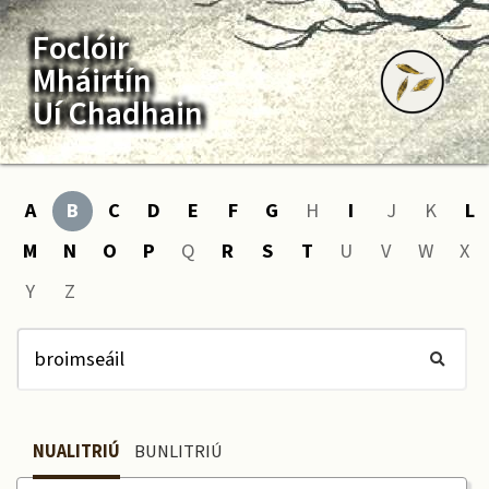
Foclóir
Mháirtín
Uí Chadhain
A
B
C
D
E
F
G
H
I
J
K
L
M
N
O
P
Q
R
S
T
U
V
W
X
Y
Z
NUALITRIÚ
BUNLITRIÚ