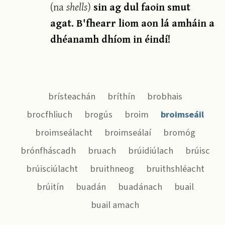
(na
shells
)
sin ag dul faoin smut
agat. B'fhearr liom aon lá amháin a
dhéanamh dhíom in éindí!
brísteachán
bríthín
brobhais
brocfhliuch
brogús
broim
broimseáil
broimseálacht
broimseálaí
bromóg
brónfháscadh
bruach
brúidiúlach
brúisc
brúisciúlacht
bruithneog
bruithshléacht
brúitín
buadán
buadánach
buail
buail amach