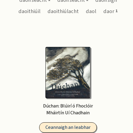
daoirseacht
daoirseacht
daoirsigh
daoithiúil
daoithiúlacht
daol
daor
1
Dúchan: Blúirí ó Fhoclóir
Mháirtín Uí Chadhain
Ceannaigh an leabhar