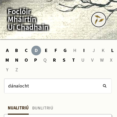
Foclóir
Mháirtín
Uí Chadhain
A
B
C
D
E
F
G
H
I
J
K
L
M
N
O
P
Q
R
S
T
U
V
W
X
Y
Z
NUALITRIÚ
BUNLITRIÚ