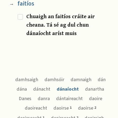
faitíos
→
Chuaigh an faitíos cráite air
cheana. Tá sé ag dul chun
dánaíocht aríst muis
damhsaigh
damhsóir
damnaigh
dán
dána
dánacht
dánaíocht
danartha
Danes
danra
dántaireacht
daoire
daoireacht
daoirse
daoirse
1
2
1
2