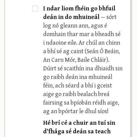
I ndar liom fhéin go bhfuil
·
deán in do mhuineál
— sórt
log nó gleann ann, agus é
domhain thar mar a bheadh sé
i ndaoine eile. Ar chúl an chinn
a bhí sé ag caint (Seán Ó Beáin,
An Carn Mór, Baile Chláir).
Dúirt sé scaithín ina dhiaidh sin
go raibh deán ina mhuineál
féin, ach séard a bhí i gceist
aige go raibh bealach breá
fairsing sa bpíobán réidh aige,
ag an bpórtar le dhul síos!
Hé brí cé a chuir an tuí sin
d'fhága sé deán sa teach