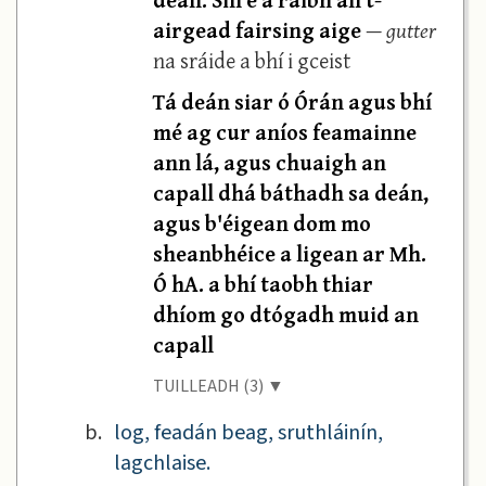
airgead fairsing aige
—
gutter
na sráide a bhí i gceist
Tá deán siar ó Órán agus bhí
mé ag cur aníos feamainne
ann lá, agus chuaigh an
capall dhá báthadh sa deán,
agus b'éigean dom mo
sheanbhéice a ligean ar Mh.
Ó hA. a bhí taobh thiar
dhíom go dtógadh muid an
capall
TUILLEADH (3) ▼
b.
log, feadán beag, sruthláinín,
lagchlaise.