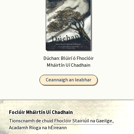
Dúchan: Blúirí ó Fhoclóir
Mháirtín Uí Chadhain
Ceannaigh an leabhar
Foclóir Mháirtín Uí Chadhain
Tionscnamh de chuid
Fhoclóir Stairiúil na Gaeilge
,
Acadamh Ríoga na hÉireann