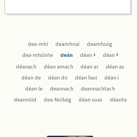
dea-mhí
deamhnaí
deamhsóg
dea-mhúinte
deán
déan
déan
1
2
déanach
déan amach
déan ar
déan as
déan de
déan do
déan faoi
déan i
déan le
deannach
deannachtach
deannóid
dea-Nollaig
déan suas
déanta