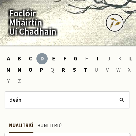
Foclóir
Mháirtín
Uí Chadhain
A
B
C
D
E
F
G
H
I
J
K
L
M
N
O
P
Q
R
S
T
U
V
W
X
Y
Z
NUALITRIÚ
BUNLITRIÚ