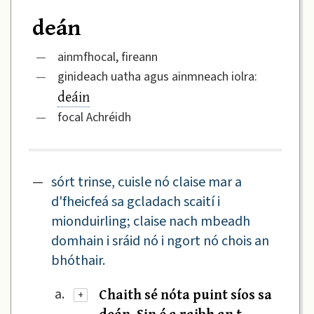
deán
—
ainmfhocal, fireann
—
ginideach uatha agus ainmneach iolra:
deáin
—
focal Achréidh
—
sórt trinse, cuisle nó claise mar a
d'fheicfeá sa gcladach scaití i
mionduirling; claise nach mbeadh
domhain i sráid nó i ngort nó chois an
bhóthair.
Chaith sé nóta puint síos sa
a.
+
deán. Sin é a raibh an t-