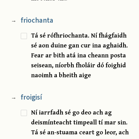
friochanta
→
Tá sé rófhriochanta. Ní fhágfaidh
sé aon duine gan cur ina aghaidh.
Fear ar bith atá ina cheann posta
seisean, níorbh fholáir dó foighid
naoimh a bheith aige
froigisí
→
Ní iarrfadh sé go deo ach ag
deismínteacht timpeall tí mar sin.
Tá sé an-stuama ceart go leor, ach