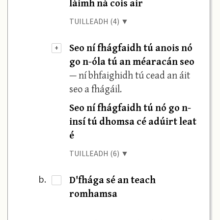
láimh ná cois air
TUILLEADH (4) ▼
Seo ní fhágfaidh tú anois nó
+
go n-óla tú an méaracán seo
— ní bhfaighidh tú cead an áit
seo a fhágáil.
Seo ní fhágfaidh tú nó go n-
insí tú dhomsa cé adúirt leat
é
TUILLEADH (6) ▼
D'fhága sé an teach
b.
·
romhamsa