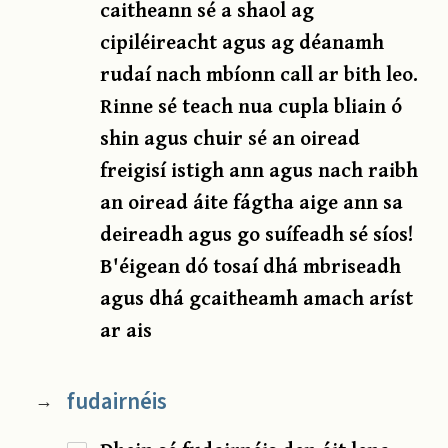
caitheann sé a shaol ag
cipiléireacht agus ag déanamh
rudaí nach mbíonn call ar bith leo.
Rinne sé teach nua cupla bliain ó
shin agus chuir sé an oiread
freigisí istigh ann agus nach raibh
an oiread áite fágtha aige ann sa
deireadh agus go suífeadh sé síos!
B'éigean dó tosaí dhá mbriseadh
agus dhá gcaitheamh amach aríst
ar ais
fudairnéis
→