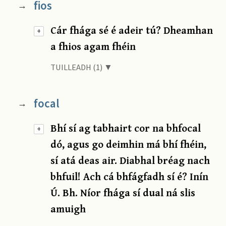
fios
→
Cár fhága sé é adeir tú? Dheamhan
+
a fhios agam fhéin
TUILLEADH (1) ▼
focal
→
Bhí sí ag tabhairt cor na bhfocal
+
dó, agus go deimhin má bhí fhéin,
sí atá deas air. Diabhal bréag nach
bhfuil! Ach cá bhfágfadh sí é? Inín
Ú. Bh. Níor fhága sí dual ná slis
amuigh