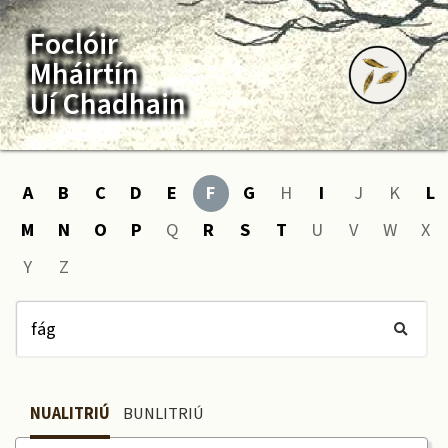
Foclóir
Mháirtín
Uí Chadhain
A
B
C
D
E
F
G
H
I
J
K
L
M
N
O
P
Q
R
S
T
U
V
W
X
Y
Z
NUALITRIÚ
BUNLITRIÚ