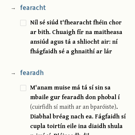
fearacht
→
Níl sé siúd t'fhearacht fhéin chor
ar bith. Chuaigh fír na maitheasa
ansiúd agus tá a shliocht air: ní
fhágfaidh sé a ghnaithí ar lár
fearadh
→
M'anam muise má tá sí sin sa
mbaile gur fearadh don phobal í
(cuirfidh sí maith ar an bparóiste)
.
Diabhal bréag nach ea. Fágfaidh sí
cupla toirtín eile ina diaidh shula