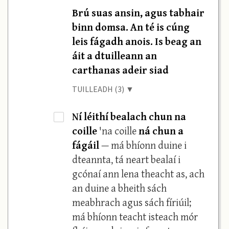
Brú suas ansin, agus tabhair
binn domsa. An té is cúng
leis fágadh anois. Is beag an
áit a dtuilleann an
carthanas adeir siad
TUILLEADH (3) ▼
Ní léithí bealach chun na
·
coille
'na coille
ná chun a
fágáil
— má bhíonn duine i
dteannta, tá neart bealaí i
gcónaí ann lena theacht as, ach
an duine a bheith sách
meabhrach agus sách fíriúil;
má bhíonn teacht isteach mór