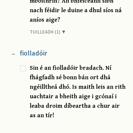
mbóithrín? An bhfeiceann sibh
nach féidir le duine a dhul síos ná
aníos aige?
TUILLEADH (1) ▼
fiolladóir
→
Sin é an fiolladóir bradach. Ní
fhágfadh sé bonn bán ort dhá
ngéilltheá dhó. Is maith leis an rith
uachtair a bheith aige i gcónaí i
leaba droim díbeartha a chur air
as an tír!