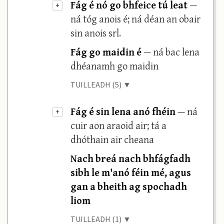
Fág é nó go bhfeice tú leat
—
+
ná tóg anois é; ná déan an obair
sin anois srl.
Fág go maidin é
— ná bac lena
dhéanamh go maidin
TUILLEADH (5) ▼
Fág é sin lena anó fhéin
— ná
+
cuir aon araoid air; tá a
dhóthain air cheana
Nach breá nach bhfágfadh
sibh le m'anó féin mé, agus
gan a bheith ag spochadh
liom
TUILLEADH (1) ▼