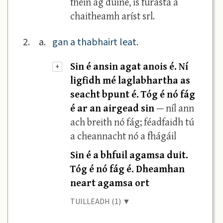
fhéin ag duine, is furasta a
chaitheamh aríst srl.
2.
a.
gan a thabhairt leat.
Sin é ansin agat anois é. Ní
+
ligfidh mé laglabhartha as
seacht bpunt é. Tóg é nó fág
é ar an airgead sin
— níl ann
ach breith nó fág; féadfaidh tú
a cheannacht nó a fhágáil
Sin é a bhfuil agamsa duit.
Tóg é nó fág é. Dheamhan
neart agamsa ort
TUILLEADH (1) ▼