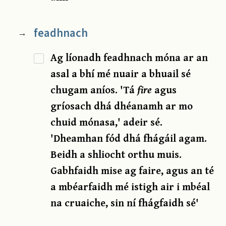
feadhnach
→
Ag líonadh feadhnach móna ar an
asal a bhí mé nuair a bhuail sé
chugam aníos. 'Tá
fire
agus
gríosach dhá dhéanamh ar mo
chuid mónasa,' adeir sé.
'Dheamhan fód dhá fhágáil agam.
Beidh a shliocht orthu muis.
Gabhfaidh mise ag faire, agus an té
a mbéarfaidh mé istigh air i mbéal
na cruaiche, sin ní fhágfaidh sé'