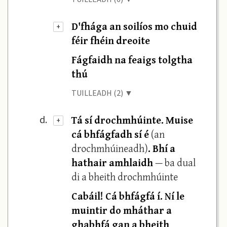
D'fhága an soilíos mo chuid
+
féir fhéin dreoite
Fágfaidh na feaigs tolgtha
thú
TUILLEADH (2) ▼
Tá sí drochmhúinte. Muise
d.
+
cá bhfágfadh sí é
(an
drochmhúineadh)
. Bhí a
hathair amhlaidh
— ba dual
di a bheith drochmhúinte
Cabáil! Cá bhfágfá í. Ní le
muintir do mháthar a
ghabhfá gan a bheith