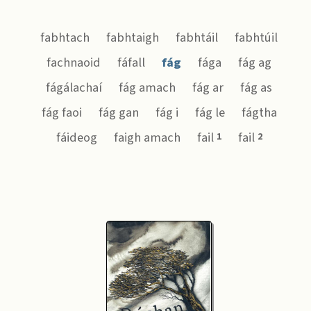
fabhtach
fabhtaigh
fabhtáil
fabhtúil
fachnaoid
fáfall
fág
fága
fág ag
fágálachaí
fág amach
fág ar
fág as
fág faoi
fág gan
fág i
fág le
fágtha
fáideog
faigh amach
fail
fail
1
2