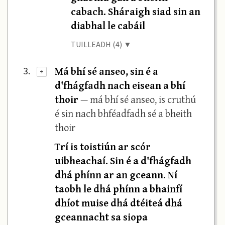
cabach. Sháraigh siad sin an
diabhal le cabáil
TUILLEADH (4) ▼
Má bhí sé anseo, sin é a
3.
+
d'fhágfadh nach eisean a bhí
thoir
— má bhí sé anseo, is cruthú
é sin nach bhféadfadh sé a bheith
thoir
Trí is toistiún ar scór
uibheachaí. Sin é a d'fhágfadh
dhá phínn ar an gceann. Ní
taobh le dhá phínn a bhainfí
dhíot muise dhá dtéiteá dhá
gceannacht sa siopa