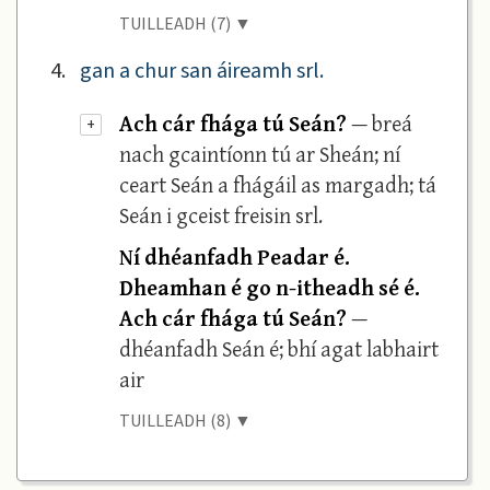
TUILLEADH (7) ▼
4.
gan a chur san áireamh srl.
Ach cár fhága tú Seán?
— breá
+
nach gcaintíonn tú ar Sheán; ní
ceart Seán a fhágáil as margadh; tá
Seán i gceist freisin srl.
Ní dhéanfadh Peadar é.
Dheamhan é go n-itheadh sé é.
Ach cár fhága tú Seán?
—
dhéanfadh Seán é; bhí agat labhairt
air
TUILLEADH (8) ▼