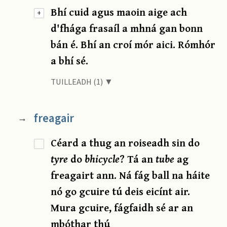
Bhí cuid agus maoin aige ach
+
d'fhága frasaíl a mhná gan bonn
bán é. Bhí an croí mór aici. Rómhór
a bhí sé.
TUILLEADH (1) ▼
freagair
→
Céard a thug an roiseadh sin do
tyre
do
bhicycle
? Tá an
tube
ag
freagairt ann. Ná fág ball na háite
nó go gcuire tú deis eicínt air.
Mura gcuire, fágfaidh sé ar an
mbóthar thú