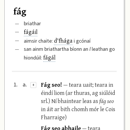
fág
—
briathar
fágáil
—
d'fhága
—
aimsir chaite:
i gcónaí
—
san ainm briathartha bíonn an
l
leathan go
fágál
hiondúil:
Fág seo!
— teara uait; teara in
1.
a.
+
éindí liom (ar thuras, ag siúlóid
srl.) Ní bhaintear leas as
fág seo
in áit ar bith chomh mór le Cois
Fharraige)
Fág seo abhaile
— teara