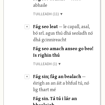
abhaile
TUILLEADH (11) ▼
Fág seo leat
— le capall, asal,
+
bó srl. agus thú dhá seoladh nó
dhá gcinnireacht
Fág seo amach anseo go beo!
Is righin thú
TUILLEADH (1) ▼
Fág sin; fág an bealach
—
+
éirigh as an áit a bhfuil tú, nó
lig thart mé
Fág sin. Tá tú i lár an
bhealaigh.