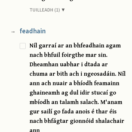
TUILLEADH (1) ▼
feadhain
→
Níl garraí ar an bhfeadhain agam
nach bhfuil foirgthe mar sin.
Dheamhan uabhar i dtada ar
chuma ar bith ach i ngeosadáin. Níl
ann ach nuair a bhíodh feamainn
ghaineamh ag dul idir stucaí go
mbíodh an talamh salach. M'anam
gur sailí go fada anois é thar éis
nach bhfágtar gionnóid shalachair
ann