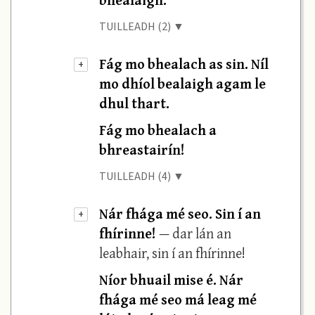
TUILLEADH (2) ▼
Fág mo bhealach as sin. Níl
+
mo dhíol bealaigh agam le
dhul thart.
Fág mo bhealach a
bhreastairín!
TUILLEADH (4) ▼
Nár fhága mé seo. Sin í an
+
fhírinne!
— dar lán an
leabhair, sin í an fhírinne!
Níor bhuail mise é. Nár
fhága mé seo má leag mé