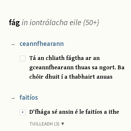
fág
in iontrálacha eile (50+)
ceannfhearann
→
Tá an chliath fágtha ar an
gceannfhearann thuas sa ngort. Ba
chóir dhuit í a thabhairt anuas
faitíos
→
D'fhága sé ansin é le faitíos a ithe
+
TUILLEADH (3) ▼