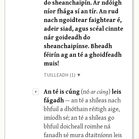
do sheanchaipín. Ar ndóigh
níor fhága sí an tír. An rud
nach ngoidtear faightear é,
adeir siad, agus scéal cinnte
nár goideadh do
sheanchaipínse. Bheadh
féirín ag an té a ghoidfeadh
muis!
TUILLEADH (1) ▼
An té is cúng
(nó
ar cúng
)
leis
+
fágadh
— an té a shíleas nach
bhfuil a dhóthain réitigh aige,
imíodh sé; an té a shíleas go
bhfuil doicheall roimhe ná
fanadh sé mura dtaitníonn leis