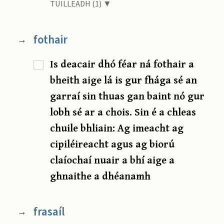
TUILLEADH (1) ▼
fothair
→
Is deacair dhó féar ná fothair a
bheith aige lá is gur fhága sé an
garraí sin thuas gan baint nó gur
lobh sé ar a chois. Sin é a chleas
chuile bhliain: Ag imeacht ag
cipiléireacht agus ag biorú
claíochaí nuair a bhí aige a
ghnaithe a dhéanamh
frasaíl
→