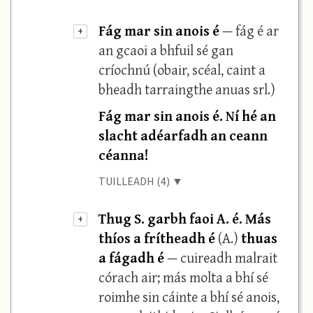
Fág mar sin anois é
— fág é ar
+
an gcaoi a bhfuil sé gan
críochnú (obair, scéal, caint a
bheadh tarraingthe anuas srl.)
Fág mar sin anois é. Ní hé an
slacht adéarfadh an ceann
céanna!
TUILLEADH (4) ▼
Thug S. garbh faoi A. é. Más
+
thíos a frítheadh é
(A.)
thuas
a fágadh é
— cuireadh malrait
córach air; más molta a bhí sé
roimhe sin cáinte a bhí sé anois,