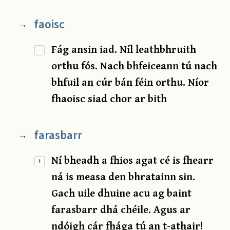
faoisc
→
Fág ansin iad. Níl leathbhruith
orthu fós. Nach bhfeiceann tú nach
bhfuil an cúr bán féin orthu. Níor
fhaoisc siad chor ar bith
farasbarr
→
Ní bheadh a fhios agat cé is fhearr
+
ná is measa den bhratainn sin.
Gach uile dhuine acu ag baint
farasbarr dhá chéile. Agus ar
ndóigh cár fhága tú an t-athair!