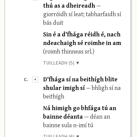
thú as a dheireadh
—
giorróidh sí leat; tabharfaidh sí
bás duit
Sin é a d'fhága réidh é, nach
ndeachaigh sé roimhe in am
(roimh thinneas srl.)
TUILLEADH (5) ▼
D'fhága sí na beithígh blite
c.
+
shular imigh sí
— bhligh sí na
beithígh
Ná himigh go bhfága tú an
bainne déanta
— déan an
bainne sula n-imí tú
TUILLEADH (6) ▼