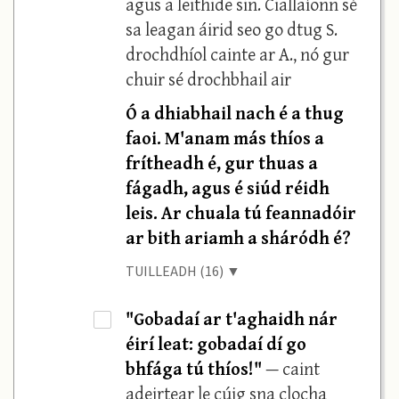
agus a leithide sin. Ciallaíonn sé
sa leagan áirid seo go dtug S.
drochdhíol cainte ar A., nó gur
chuir sé drochbhail air
Ó a dhiabhail nach é a thug
faoi. M'anam más thíos a
frítheadh é, gur thuas a
fágadh, agus é siúd réidh
leis. Ar chuala tú feannadóir
ar bith ariamh a sháródh é?
TUILLEADH (16) ▼
"Gobadaí ar t'aghaidh nár
·
éirí leat: gobadaí dí go
bhfága tú thíos!"
— caint
adeirtear le cúig sna clocha