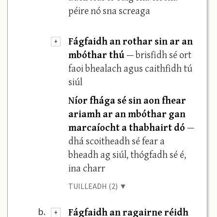
péire nó sna screaga
Fágfaidh an rothar sin ar an
+
mbóthar thú
— brisfidh sé ort
faoi bhealach agus caithfidh tú
siúl
Níor fhága sé sin aon fhear
ariamh ar an mbóthar gan
marcaíocht a thabhairt dó
—
dhá scoitheadh sé fear a
bheadh ag siúl, thógfadh sé é,
ina charr
TUILLEADH (2) ▼
Fágfaidh an ragairne réidh
b.
+