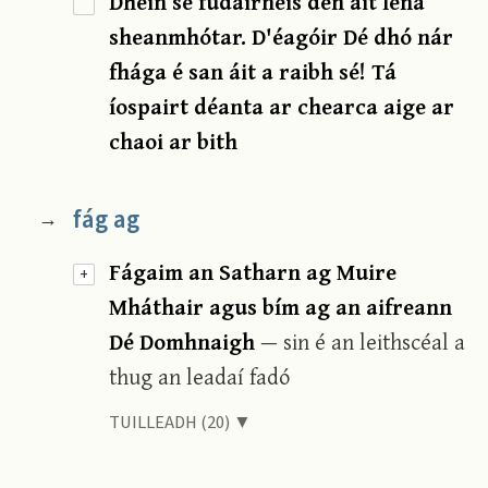
Dhein sé fudairnéis den áit lena
sheanmhótar. D'éagóir Dé dhó nár
fhága é san áit a raibh sé! Tá
íospairt déanta ar chearca aige ar
chaoi ar bith
fág ag
→
Fágaim an Satharn ag Muire
+
Mháthair agus bím ag an aifreann
Dé Domhnaigh
— sin é an leithscéal a
thug an leadaí fadó
TUILLEADH (20) ▼