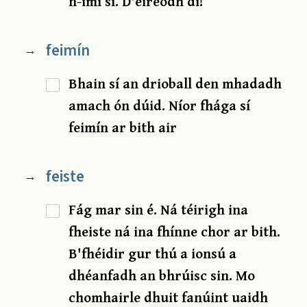
n-imí sí. D'éireodh di!
feimín
→
Bhain sí an drioball den mhadadh
amach ón dúid. Níor fhága sí
feimín ar bith air
feiste
→
Fág mar sin é. Ná téirigh ina
fheiste ná ina fhínne chor ar bith.
B'fhéidir gur thú a ionsú a
dhéanfadh an bhrúisc sin. Mo
chomhairle dhuit fanúint uaidh