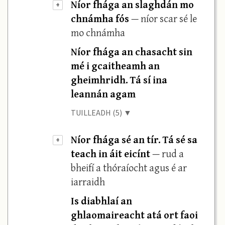
Níor fhága an slaghdán mo
+
chnámha fós
— níor scar sé le
mo chnámha
Níor fhága an chasacht sin
mé i gcaitheamh an
gheimhridh. Tá sí ina
leannán agam
TUILLEADH (5) ▼
Níor fhága sé an tír. Tá sé sa
+
teach in áit eicínt
— rud a
bheifí a thóraíocht agus é ar
iarraidh
Is diabhlaí an
ghlaomaireacht atá ort faoi