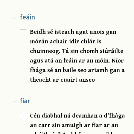
feáin
→
Beidh sé isteach agat anois gan
mórán achair idir chlár is
chuinneog. Tá sin chomh siúráilte
agus atá an feáin ar an móin. Níor
fhága sé an baile seo ariamh gan a
theacht ar cuairt anseo
fiar
→
Cén diabhal ná deamhan a d'fhága
+
an carr sin amuigh ar fiar ar an