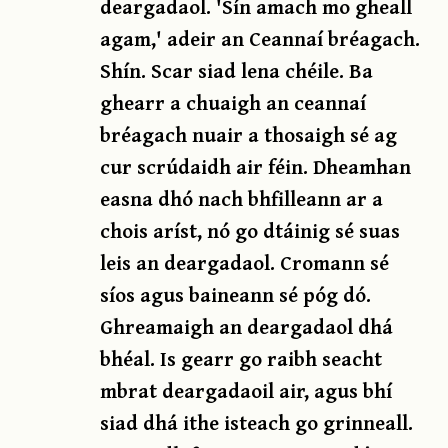
deargadaol. 'Sín amach mo gheall
agam,' adeir an Ceannaí bréagach.
Shín. Scar siad lena chéile. Ba
ghearr a chuaigh an ceannaí
bréagach nuair a thosaigh sé ag
cur scrúdaidh air féin. Dheamhan
easna dhó nach bhfilleann ar a
chois aríst, nó go dtáinig sé suas
leis an deargadaol. Cromann sé
síos agus baineann sé póg dó.
Ghreamaigh an deargadaol dhá
bhéal. Is gearr go raibh seacht
mbrat deargadaoil air, agus bhí
siad dhá ithe isteach go grinneall.