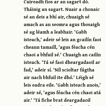
Cuireadh fios ar an sagart dó.
Tháinig an sagart. Nuair a chonaic
sé an deis a bhí air, chuaigh sé
amach as an seomra agus thosaigh
sé ag léamh a leabhair. 'Gabh
isteach,' adeir sé leis an gcailín faoi
cheann tamaill, 'agus féacha cén
chaoi a bhfuil sé.' Chuaigh an cailín
isteach. 'Tá sé faoi dheargadaoil ar
fad,' adeir sí. 'Níl scioltar fágtha
air nach bhfuil ite dhó.' Léigh sé
leis eadra eile. 'Gabh isteach anois,'
adeir sé, 'agus féacha cén chaoi atá
air.' 'Tá fiche brat deargadaoil