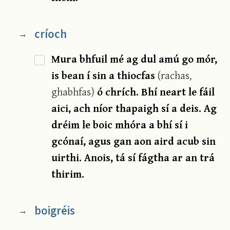
críoch
→
Mura bhfuil mé ag dul amú go mór,
is bean í sin a thiocfas
(rachas,
ghabhfas)
ó chrích. Bhí neart le fáil
aici, ach níor thapaigh sí a deis. Ag
dréim le boic mhóra a bhí sí i
gcónaí, agus gan aon aird acub sin
uirthi. Anois, tá sí fágtha ar an trá
thirim.
boigréis
→