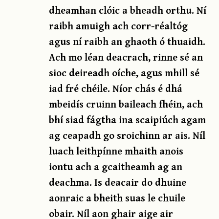
dheamhan clóic a bheadh orthu. Ní
raibh amuigh ach corr-réaltóg
agus ní raibh an ghaoth ó thuaidh.
Ach mo léan deacrach, rinne sé an
sioc deireadh oíche, agus mhill sé
iad fré chéile. Níor chás é dhá
mbeidís cruinn baileach fhéin, ach
bhí siad fágtha ina scaipiúch agam
ag ceapadh go sroichinn ar ais. Níl
luach leithpínne mhaith anois
iontu ach a gcaitheamh ag an
deachma. Is deacair do dhuine
aonraic a bheith suas le chuile
obair. Níl aon ghair aige air