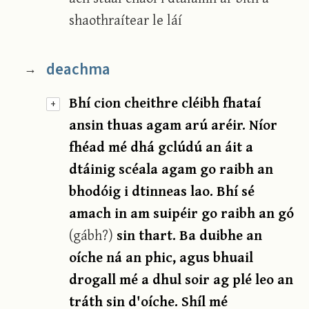
shaothraítear le láí
deachma
→
Bhí cion cheithre cléibh fhataí
+
ansin thuas agam arú aréir. Níor
fhéad mé dhá gclúdú an áit a
dtáinig scéala agam go raibh an
bhodóig i dtinneas lao. Bhí sé
amach in am suipéir go raibh an gó
(gábh?)
sin thart. Ba duibhe an
oíche ná an phic, agus bhuail
drogall mé a dhul soir ag plé leo an
tráth sin d'oíche. Shíl mé