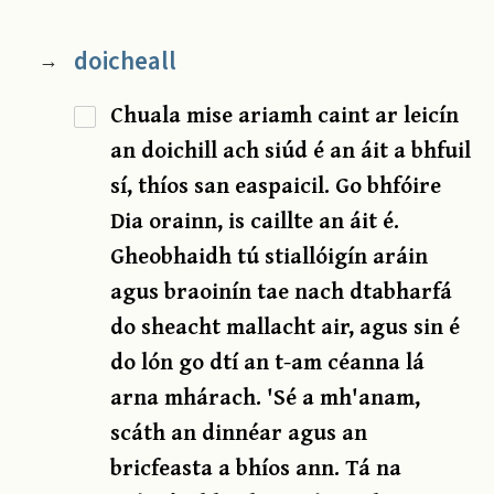
doicheall
→
Chuala mise ariamh caint ar leicín
an doichill ach siúd é an áit a bhfuil
sí, thíos san easpaicil. Go bhfóire
Dia orainn, is caillte an áit é.
Gheobhaidh tú stiallóigín aráin
agus braoinín tae nach dtabharfá
do sheacht mallacht air, agus sin é
do lón go dtí an t-am céanna lá
arna mhárach. 'Sé a mh'anam,
scáth an dinnéar agus an
bricfeasta a bhíos ann. Tá na