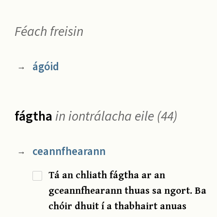
Féach freisin
ágóid
→
fágtha
in iontrálacha eile (44)
ceannfhearann
→
Tá an chliath fágtha ar an
gceannfhearann thuas sa ngort. Ba
chóir dhuit í a thabhairt anuas