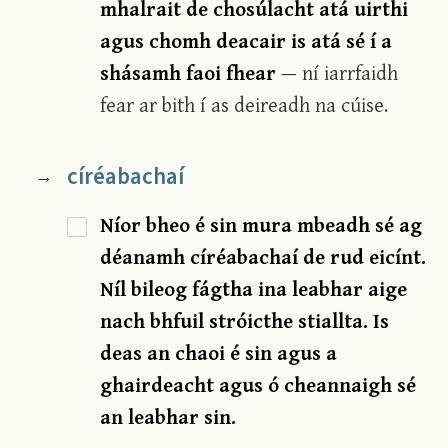
mhalrait de chosúlacht atá uirthi
agus chomh deacair is atá sé í a
shásamh faoi fhear
— ní iarrfaidh
fear ar bith í as deireadh na cúise.
círéabachaí
→
Níor bheo é sin mura mbeadh sé ag
déanamh círéabachaí de rud eicínt.
Níl bileog fágtha ina leabhar aige
nach bhfuil stróicthe stiallta. Is
deas an chaoi é sin agus a
ghairdeacht agus ó cheannaigh sé
an leabhar sin.