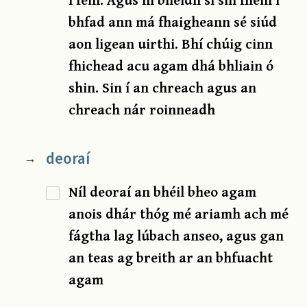
bhfad ann má fhaigheann sé siúd
aon ligean uirthi. Bhí chúig cinn
fhichead acu agam dhá bhliain ó
shin. Sin í an chreach agus an
chreach nár roinneadh
deoraí
→
Níl deoraí an bhéil bheo agam
anois dhár thóg mé ariamh ach mé
fágtha lag lúbach anseo, agus gan
an teas ag breith ar an bhfuacht
agam