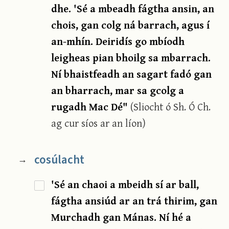
dhe. 'Sé a mbeadh fágtha ansin, an
chois, gan colg ná barrach, agus í
an-mhín. Deiridís go mbíodh
leigheas pian bhoilg sa mbarrach.
Ní bhaistfeadh an sagart fadó gan
an bharrach, mar sa gcolg a
rugadh Mac Dé"
(Sliocht ó Sh. Ó Ch.
ag cur síos ar an líon)
cosúlacht
→
'Sé an chaoi a mbeidh sí ar ball,
fágtha ansiúd ar an trá thirim, gan
Murchadh gan Mánas. Ní hé a