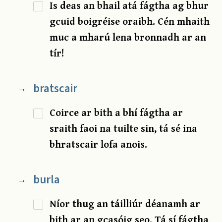
Is deas an bhail atá fágtha ag bhur
gcuid boigréise oraibh. Cén mhaith
muc a mharú lena bronnadh ar an
tír!
bratscair
→
Coirce ar bith a bhí fágtha ar
sraith faoi na tuilte sin, tá sé ina
bhratscair lofa anois.
burla
→
Níor thug an táilliúr déanamh ar
bith ar an gcasóig seo. Tá sí fágtha