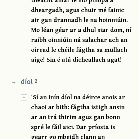
dheargadh, agus chuir mé fainic
air gan drannadh le na hoinniúin.
Mo léan géar ar a dhul siar dom, ní
raibh oinniúin ná salachar ach an
oiread le chéile fágtha sa mullach
aige! Sin é atá dícheallach agat!
díol
2
→
'Sí an inín díol na déirce anois ar
+
chaoi ar bith: fágtha istigh ansin
ar an trá thirim agus gan bonn
spré le fáil aici. Dar príosta is
gearr go mbeidh clann an