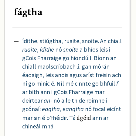
fágtha
—
ídithe, stiúgtha, ruaite, snoite. An chiall
ruaite
,
ídithe
nó
snoite
a bhíos leis i
gCois Fharraige go hiondúil. Bíonn an
chiall maolscríobach .i. gan mórán
éadaigh, leis anois agus aríst freisin ach
ní go minic é. Níl mé cinnte go bhfuil
f
ar bith ann i gCois Fharraige mar
deirtear
an-
nó a leithide roimhe i
gcónaí:
eagtha
,
eangtha
nó focal eicínt
ágóid
mar sin é b'fhéidir. Tá
ann ar
chineál mná.