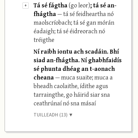
Tá sé fágtha
(go leor)
; tá sé an-
+
fhágtha
— tá sé feidheartha nó
maolscríobach; tá sé gan mórán
éadaigh; tá sé éidreorach nó
tréigthe
Ní raibh iontu ach scadáin. Bhí
siad an-fhágtha. Ní ghabhfaidís
sé phunta dhéag an t-aonach
cheana
— muca suaite; muca a
bheadh caolaithe, ídithe agus
tarraingthe, go háirid siar sna
ceathrúnaí nó sna másaí
TUILLEADH (13) ▼