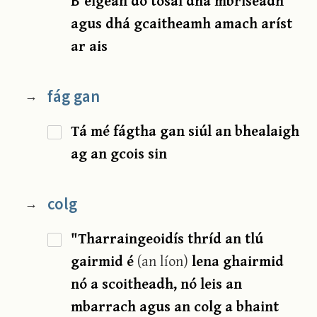
B'éigean dó tosaí dhá mbriseadh
agus dhá gcaitheamh amach aríst
ar ais
fág gan
→
Tá mé fágtha gan siúl an bhealaigh
ag an gcois sin
colg
→
"Tharraingeoidís thríd an tlú
gairmid é
(an líon)
lena ghairmid
nó a scoitheadh, nó leis an
mbarrach agus an colg a bhaint