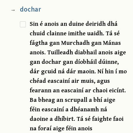
dochar
→
Sin é anois an duine deiridh dhá
chuid clainne imithe uaidh. Tá sé
fágtha gan Murchadh gan Mánas
anois. Tuilleadh diabhail anois aige
gan dochar gan díobháil dúinne,
dár gcuid ná dár maoin. Ní hin í mo
chéad eascainí air muis, agus
fearann an eascainí ar chaoi eicínt.
Ba bheag an scrupall a bhí aige
féin eascainí a dhéanamh ná
daoine a dhíbirt. Tá sé faighte faoi
na foraí aige féin anois