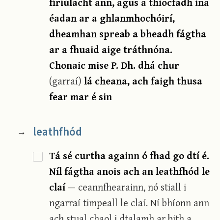
fíriúlacht ann, agus a thiocfadh ina
éadan ar a ghlanmhochóirí,
dheamhan spreab a bheadh fágtha
ar a fhuaid aige tráthnóna.
Chonaic mise P. Dh. dhá chur
(garraí)
lá cheana, ach faigh thusa
fear mar é sin
leathfhód
→
Tá sé curtha againn ó fhad go dtí é.
Níl fágtha anois ach an leathfhód le
claí
— ceannfhearainn, nó stiall i
ngarraí timpeall le claí. Ní bhíonn ann
ach stual chaol i dtalamh ar bith a