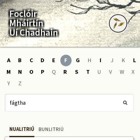
Foclóir
Mháirtín
Uí Chadhain
A
B
C
D
E
F
G
H
I
J
K
L
M
N
O
P
Q
R
S
T
U
V
W
X
Y
Z
NUALITRIÚ
BUNLITRIÚ