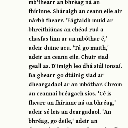
mb'fhearr an bhréag ná an
fhírinne. Sháraigh an ceann eile air
nárbh fhearr. 'Fágfaidh muid ar
bhreithiúnas an chéad rud a
chasfas linn ar an mbóthar é,'
adeir duine acu. 'Tá go maith,'
adeir an ceann eile. Chuir siad
geall as. D'imigh leo dhá siúl ionsaí.
Ba ghearr go dtáinig siad ar
dheargadaol ar an mbóthar. Chrom
an ceannaí bréagach síos. 'Cé is
fhearr an fhírinne ná an bhréag,'
adeir sé leis an deargadaol. 'An
bhréag, go deile,' adeir an