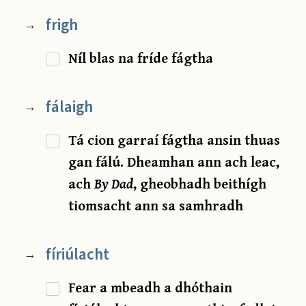
frigh
→
Níl blas na fríde fágtha
fálaigh
→
Tá cion garraí fágtha ansin thuas
gan fálú. Dheamhan ann ach leac,
ach
By Dad
, gheobhadh beithígh
tiomsacht ann sa samhradh
fíriúlacht
→
Fear a mbeadh a dhóthain