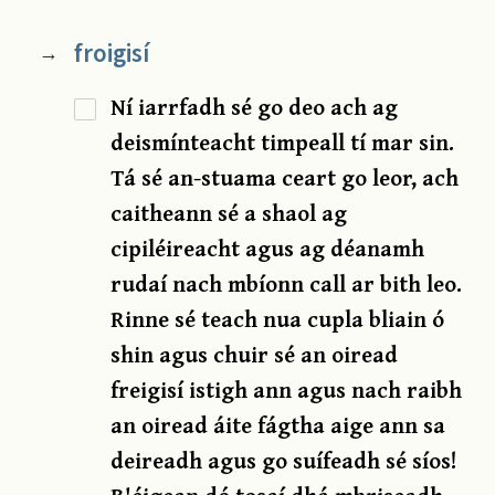
froigisí
→
Ní iarrfadh sé go deo ach ag
deismínteacht timpeall tí mar sin.
Tá sé an-stuama ceart go leor, ach
caitheann sé a shaol ag
cipiléireacht agus ag déanamh
rudaí nach mbíonn call ar bith leo.
Rinne sé teach nua cupla bliain ó
shin agus chuir sé an oiread
freigisí istigh ann agus nach raibh
an oiread áite fágtha aige ann sa
deireadh agus go suífeadh sé síos!