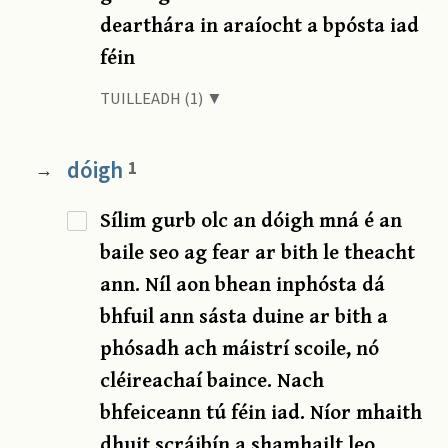
dearthára in araíocht a bpósta iad
féin
TUILLEADH (1) ▼
dóigh
1
→
Sílim gurb olc an dóigh mná é an
baile seo ag fear ar bith le theacht
ann. Níl aon bhean inphósta dá
bhfuil ann sásta duine ar bith a
phósadh ach máistrí scoile, nó
cléireachaí baince. Nach
bhfeiceann tú féin iad. Níor mhaith
dhuit scráibín a shamhailt leo.