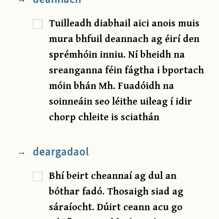
Tuilleadh diabhail aici anois muis
mura bhfuil deannach ag éirí den
sprémhóin inniu. Ní bheidh na
sreanganna féin fágtha i bportach
móin bhán Mh. Fuadóidh na
soinneáin seo léithe uileag í idir
chorp chleite is sciathán
deargadaol
→
Bhí beirt cheannaí ag dul an
bóthar fadó. Thosaigh siad ag
sáraíocht. Dúirt ceann acu go