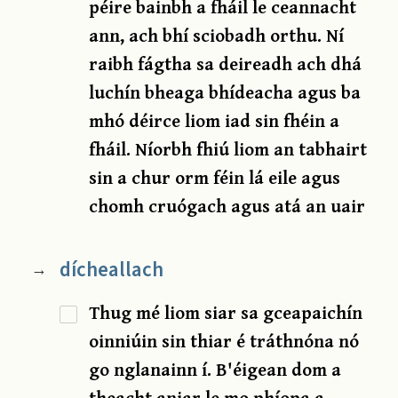
péire bainbh a fháil le ceannacht
ann, ach bhí sciobadh orthu. Ní
raibh fágtha sa deireadh ach dhá
luchín bheaga bhídeacha agus ba
mhó déirce liom iad sin fhéin a
fháil. Níorbh fhiú liom an tabhairt
sin a chur orm féin lá eile agus
chomh cruógach agus atá an uair
dícheallach
→
Thug mé liom siar sa gceapaichín
oinniúin sin thiar é tráthnóna nó
go nglanainn í. B'éigean dom a
theacht aniar le mo phíopa a