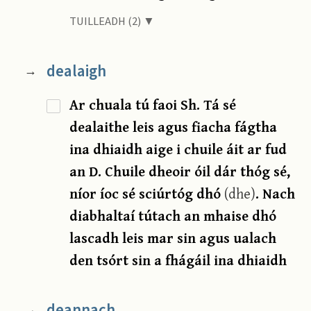
TUILLEADH (2) ▼
dealaigh
→
Ar chuala tú faoi Sh. Tá sé
dealaithe leis agus fiacha fágtha
ina dhiaidh aige i chuile áit ar fud
an D. Chuile dheoir óil dár thóg sé,
níor íoc sé sciúrtóg dhó
(dhe)
. Nach
diabhaltaí tútach an mhaise dhó
lascadh leis mar sin agus ualach
den tsórt sin a fhágáil ina dhiaidh
deannach
→