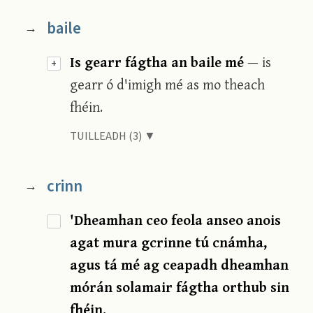
baile
→
Is gearr fágtha an baile mé
— is
+
gearr ó d'imigh mé as mo theach
fhéin.
TUILLEADH (3) ▼
crinn
→
'Dheamhan ceo feola anseo anois
agat mura gcrinne tú cnámha,
agus tá mé ag ceapadh dheamhan
mórán solamair fágtha orthub sin
fhéin.