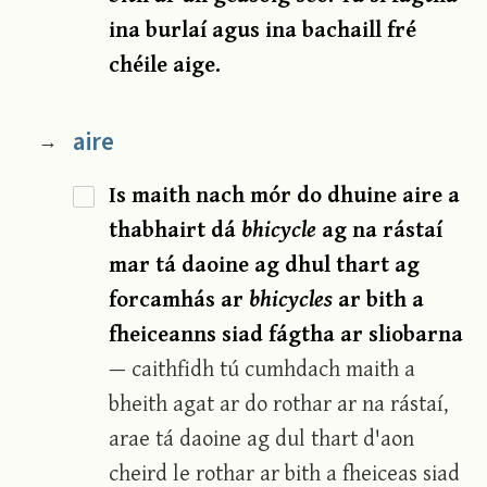
ina burlaí agus ina bachaill fré
chéile aige.
aire
→
Is maith nach mór do dhuine aire a
thabhairt dá
bhicycle
ag na rástaí
mar tá daoine ag dhul thart ag
forcamhás ar
bhicycles
ar bith a
fheiceanns siad fágtha ar sliobarna
— caithfidh tú cumhdach maith a
bheith agat ar do rothar ar na rástaí,
arae tá daoine ag dul thart d'aon
cheird le rothar ar bith a fheiceas siad