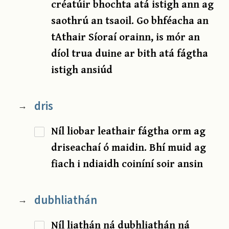
créatúir bhochta atá istigh ann ag
saothrú an tsaoil. Go bhféacha an
tAthair Síoraí orainn, is mór an
díol trua duine ar bith atá fágtha
istigh ansiúd
dris
→
Níl liobar leathair fágtha orm ag
driseachaí ó maidin. Bhí muid ag
fiach i ndiaidh coiníní soir ansin
dubhliathán
→
Níl liathán ná dubhliathán ná