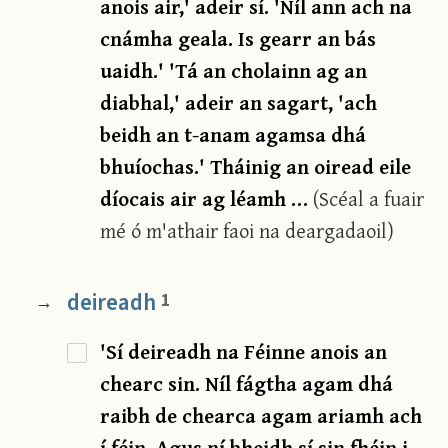
anois air,' adeir sí. 'Níl ann ach na
cnámha geala. Is gearr an bás
uaidh.' 'Tá an cholainn ag an
diabhal,' adeir an sagart, 'ach
beidh an t-anam agamsa dhá
bhuíochas.' Tháinig an oiread eile
díocais air ag léamh …
(Scéal a fuair
mé ó m'athair faoi na deargadaoil)
deireadh
1
→
'Sí deireadh na Féinne anois an
chearc sin. Níl fágtha agam dhá
raibh de chearca agam ariamh ach
í féin. Agus ní bheidh sí sin fhéin i