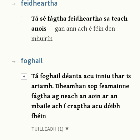
feidheartha
→
Tá sé fágtha feidheartha sa teach
anois
— gan ann ach é féin den
mhuirín
foghail
→
Tá foghail déanta acu inniu thar is
+
ariamh. Dheamhan sop feamainne
fágtha ag neach an aoin ar an
mbaile ach í craptha acu dóibh
fhéin
TUILLEADH (1) ▼