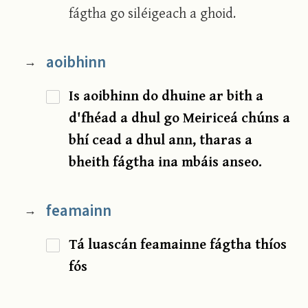
fágtha go siléigeach a ghoid.
aoibhinn
→
Is aoibhinn do dhuine ar bith a
d'fhéad a dhul go Meiriceá chúns a
bhí cead a dhul ann, tharas a
bheith fágtha ina mbáis anseo.
feamainn
→
Tá luascán feamainne fágtha thíos
fós