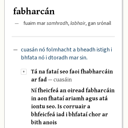
fabharcán
—
fuaim mar
samhradh
,
labhair
, gan srónaíl
—
cuasán nó folmhacht a bheadh istigh i
bhfata nó i dtoradh mar sin.
Tá na fataí seo faoi fhabharcáin
+
ar fad
— cuasáin
Ní fheicfeá an oiread fabharcáin
in aon fhataí ariamh agus atá
iontu seo. Is corruair a
bhfeicfeá iad i bhfataí chor ar
bith anois