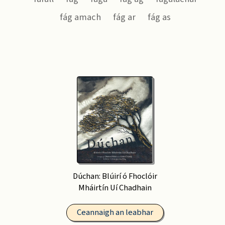
fág amach
fág ar
fág as
Dúchan: Blúirí ó Fhoclóir
Mháirtín Uí Chadhain
Ceannaigh an leabhar