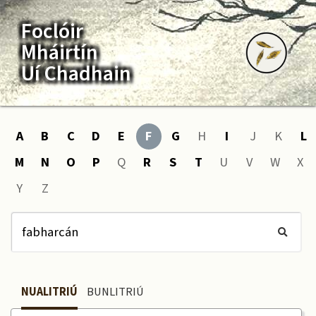
Foclóir
Mháirtín
Uí Chadhain
A
B
C
D
E
F
G
H
I
J
K
L
M
N
O
P
Q
R
S
T
U
V
W
X
Y
Z
NUALITRIÚ
BUNLITRIÚ