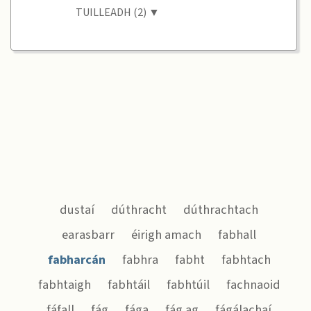
TUILLEADH (2) ▼
dustaí
dúthracht
dúthrachtach
earasbarr
éirigh amach
fabhall
fabharcán
fabhra
fabht
fabhtach
fabhtaigh
fabhtáil
fabhtúil
fachnaoid
fáfall
fág
fága
fág ag
fágálachaí