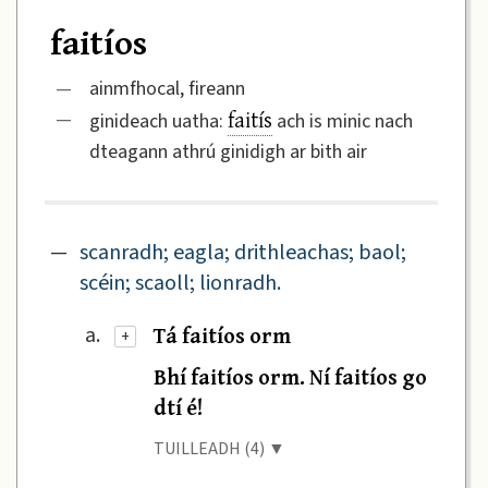
faitíos
—
ainmfhocal, fireann
faitís
—
ginideach uatha:
ach is minic nach
dteagann athrú ginidigh ar bith air
—
scanradh; eagla; drithleachas; baol;
scéin; scaoll; lionradh.
Tá faitíos orm
a.
+
Bhí faitíos orm. Ní faitíos go
dtí é!
TUILLEADH (4) ▼