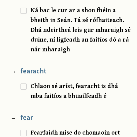
Ná bac le cur ar a shon fhéin a
bheith in Seán. Tá sé rófhaiteach.
Dhá ndeirtheá leis gur mharaigh sé
duine, ní ligfeadh an faitíos dó a rá
nár mharaigh
fearacht
→
Chlaon sé aríst, fearacht is dhá
mba faitíos a bhuailfeadh é
fear
→
Fearfaidh mise do chomaoin ort