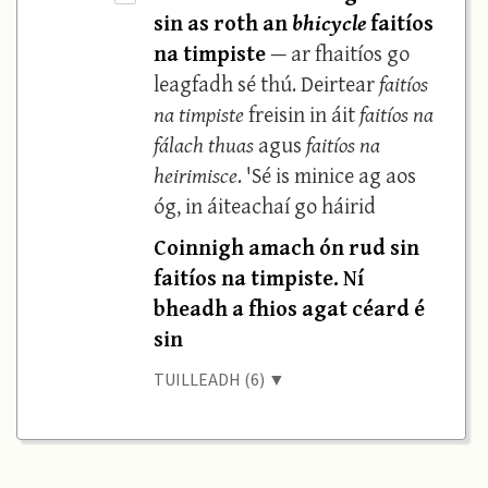
sin as roth an
bhicycle
faitíos
na timpiste
— ar fhaitíos go
leagfadh sé thú. Deirtear
faitíos
na timpiste
freisin in áit
faitíos na
fálach thuas
agus
faitíos na
heirimisce
. 'Sé is minice ag aos
óg, in áiteachaí go háirid
Coinnigh amach ón rud sin
faitíos na timpiste. Ní
bheadh a fhios agat céard é
sin
TUILLEADH (6) ▼