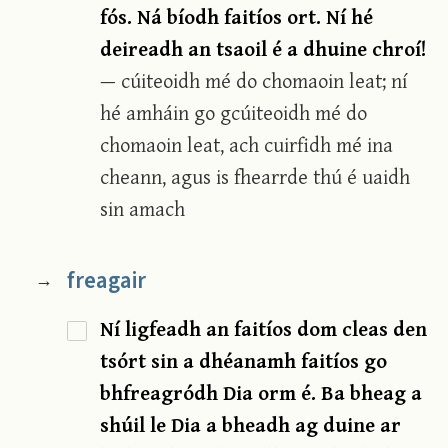
fós. Ná bíodh faitíos ort. Ní hé
deireadh an tsaoil é a dhuine chroí!
— cúiteoidh mé do chomaoin leat; ní
hé amháin go gcúiteoidh mé do
chomaoin leat, ach cuirfidh mé ina
cheann, agus is fhearrde thú é uaidh
sin amach
freagair
→
Ní ligfeadh an faitíos dom cleas den
tsórt sin a dhéanamh faitíos go
bhfreagródh Dia orm é. Ba bheag a
shúil le Dia a bheadh ag duine ar