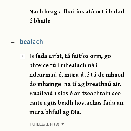
Nach beag a fhaitíos atá ort i bhfad
ó bhaile.
bealach
→
Is fada aríst, tá faitíos orm, go
+
bhfeice tú i mbealach ná i
ndearmad é, mura dté tú de mhaoil
do mhainge 'na tí ag breathnú air.
Buaileadh síos é an tseachtain seo
caite agus beidh liostachas fada air
mura bhfuil ag Dia.
TUILLEADH (3) ▼