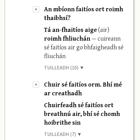
An mbíonn faitíos ort roimh
+
thaibhsí?
Tá an-fhaitíos aige
(air)
roimh fhliuchán
— cuireann
sé faitíos air go bhfaigheadh sé
fliuchán
TUILLEADH (10) ▼
Chuir sé faitíos orm. Bhí mé
+
ar creathadh
Chuirfeadh sé faitíos ort
breathnú air, bhí sé chomh
hoibrithe sin
TUILLEADH (7) ▼