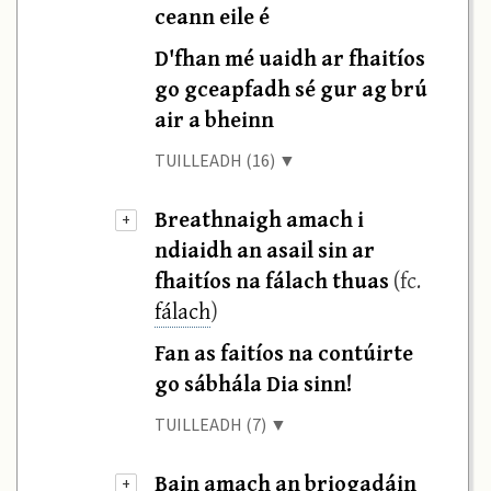
ceann eile é
D'fhan mé uaidh ar fhaitíos
go gceapfadh sé gur ag brú
air a bheinn
TUILLEADH (16) ▼
Breathnaigh amach i
+
ndiaidh an asail sin ar
fhaitíos na fálach thuas
(fc.
fálach
)
Fan as faitíos na contúirte
go sábhála Dia sinn!
TUILLEADH (7) ▼
Bain amach an briogadáin
+