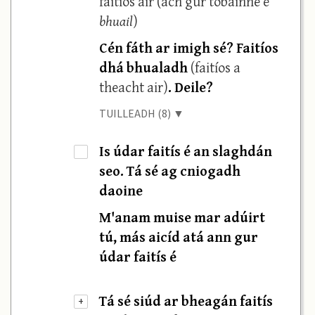
faitíos air (ach gur tobainne é
bhuail
)
Cén fáth ar imigh sé? Faitíos
dhá bhualadh
(faitíos a
theacht air)
. Deile?
TUILLEADH (8) ▼
Is údar faitís é an slaghdán
·
seo. Tá sé ag cniogadh
daoine
M'anam muise mar adúirt
tú, más aicíd atá ann gur
údar faitís é
Tá sé siúd ar bheagán faitís
+