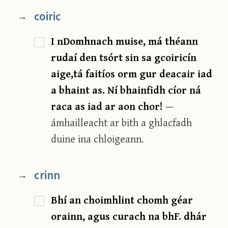
coiric
→
I nDomhnach muise, má théann
rudaí den tsórt sin sa gcoiricín
aige,tá faitíos orm gur deacair iad
a bhaint as. Ní bhainfidh cíor ná
raca as iad ar aon chor!
—
ámhailleacht ar bith a ghlacfadh
duine ina chloigeann.
crinn
→
Bhí an choimhlint chomh géar
orainn, agus curach na bhF. dhár