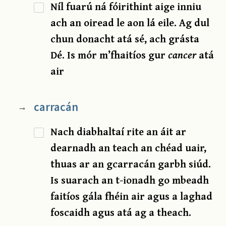
Níl fuarú ná fóirithint aige inniu
ach an oiread le aon lá eile. Ag dul
chun donacht atá sé, ach grásta
Dé. Is mór m’fhaitíos gur
cancer
atá
air
carracán
→
Nach diabhaltaí rite an áit ar
dearnadh an teach an chéad uair,
thuas ar an gcarracán garbh siúd.
Is suarach an t-ionadh go mbeadh
faitíos gála fhéin air agus a laghad
foscaidh agus atá ag a theach.