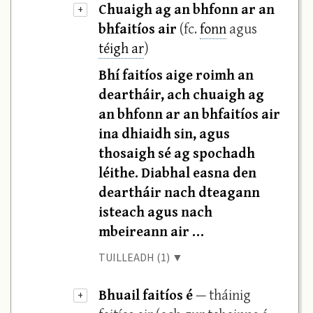
Chuaigh ag an bhfonn ar an
+
bhfaitíos air
(fc.
fonn
agus
téigh ar
)
Bhí faitíos aige roimh an
deartháir, ach chuaigh ag
an bhfonn ar an bhfaitíos air
ina dhiaidh sin, agus
thosaigh sé ag spochadh
léithe. Diabhal easna den
deartháir nach dteagann
isteach agus nach
mbeireann air …
TUILLEADH (1) ▼
Bhuail faitíos é
— tháinig
+