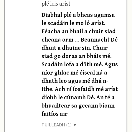
plé leis aríst
Diabhal plé a bheas agamsa
le scadáin le mo ló aríst.
Féacha an bhail a chuir siad
cheana orm … Beannacht Dé
dhuit a dhuine sin. Chuir
siad go doras an bháis mé.
Scadáin lofa a d'ith mé. Agus
níor ghlac mé éiseal ná a
dhath leo agus mé dhá n-
ithe. Ach ní íosfaidh mé aríst
díobh le cúnamh Dé. An té a
bhuailtear sa gceann bíonn
faitíos air
TUILLEADH (1) ▼