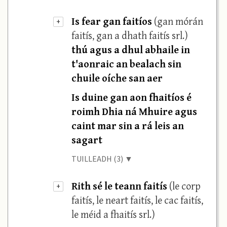
Is fear gan faitíos
(gan mórán
+
faitís, gan a dhath faitís srl.)
thú agus a dhul abhaile in
t'aonraic an bealach sin
chuile oíche san aer
Is duine gan aon fhaitíos é
roimh Dhia ná Mhuire agus
caint mar sin a rá leis an
sagart
TUILLEADH (3) ▼
Rith sé le teann faitís
(le corp
+
faitís, le neart faitís, le cac faitís,
le méid a fhaitís srl.)