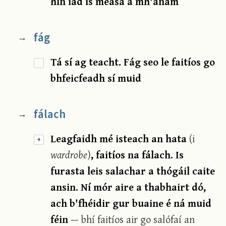
hin iad is measa a mh'anam
fág
→
Tá sí ag teacht. Fág seo le faitíos go
bhfeicfeadh sí muid
fálach
→
Leagfaidh mé isteach an hata
(i
+
wardrobe
)
, faitíos na fálach. Is
furasta leis salachar a thógáil caite
ansin. Ní mór aire a thabhairt dó,
ach b'fhéidir gur buaine é ná muid
féin
— bhí faitíos air go salófaí an