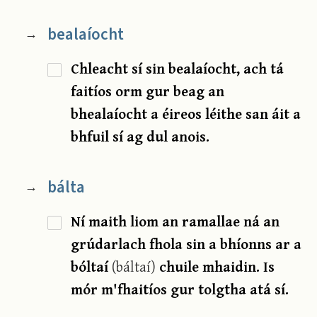
bealaíocht
→
Chleacht sí sin bealaíocht, ach tá
faitíos orm gur beag an
bhealaíocht a éireos léithe san áit a
bhfuil sí ag dul anois.
bálta
→
Ní maith liom an ramallae ná an
grúdarlach fhola sin a bhíonns ar a
bóltaí
(báltaí)
chuile mhaidin. Is
mór m'fhaitíos gur tolgtha atá sí.