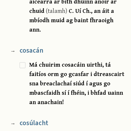
aicearra ar bith dhúinn anoir ar
chuid
(talamh)
C. Uí Ch., an áit a
mbíodh muid ag baint fhraoigh
ann.
cosacán
→
Má chuirim cosacáin uirthi, tá
faitíos orm go gcasfar i dtreascairt
sna breaclachaí siúd í agus go
mbascfaidh sí í fhéin, i bhfad uainn
an anachain!
cosúlacht
→