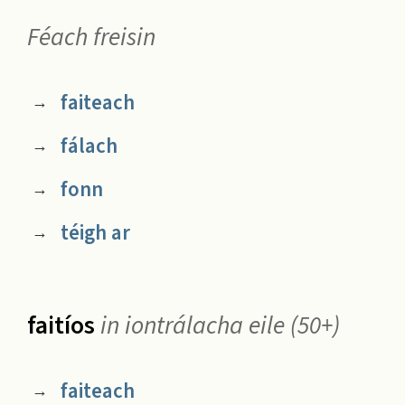
Féach freisin
faiteach
→
fálach
→
fonn
→
téigh ar
→
faitíos
in iontrálacha eile (50+)
faiteach
→