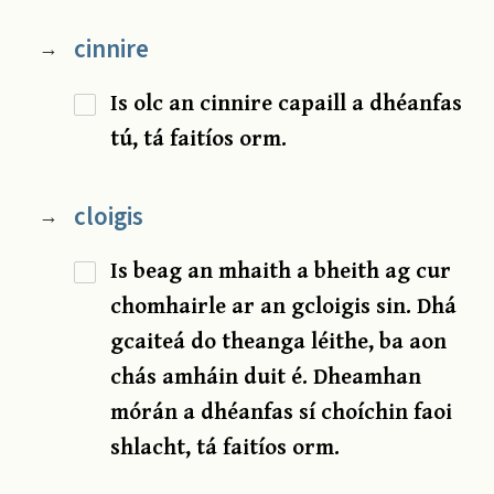
cinnire
→
Is olc an cinnire capaill a dhéanfas
tú, tá faitíos orm.
cloigis
→
Is beag an mhaith a bheith ag cur
chomhairle ar an gcloigis sin. Dhá
gcaiteá do theanga léithe, ba aon
chás amháin duit é. Dheamhan
mórán a dhéanfas sí choíchin faoi
shlacht, tá faitíos orm.