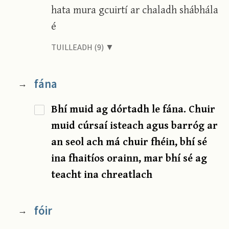
hata mura gcuirtí ar chaladh shábhála
é
TUILLEADH (9) ▼
fána
→
Bhí muid ag dórtadh le fána. Chuir
muid cúrsaí isteach agus barróg ar
an seol ach má chuir fhéin, bhí sé
ina fhaitíos orainn, mar bhí sé ag
teacht ina chreatlach
fóir
→