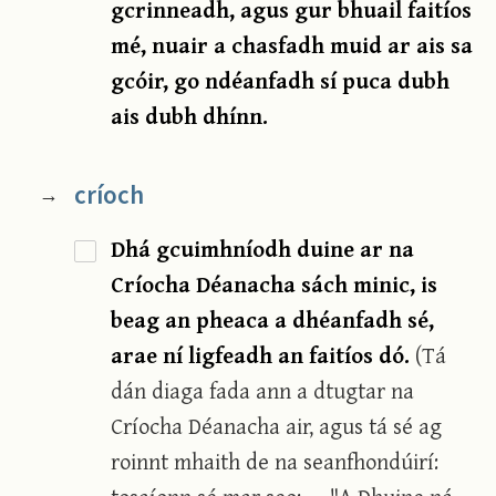
gcrinneadh, agus gur bhuail faitíos
mé, nuair a chasfadh muid ar ais sa
gcóir, go ndéanfadh sí puca dubh
ais dubh dhínn.
críoch
→
Dhá gcuimhníodh duine ar na
Críocha Déanacha sách minic, is
beag an pheaca a dhéanfadh sé,
arae ní ligfeadh an faitíos dó.
(Tá
dán diaga fada ann a dtugtar na
Críocha Déanacha air, agus tá sé ag
roinnt mhaith de na seanfhondúirí: