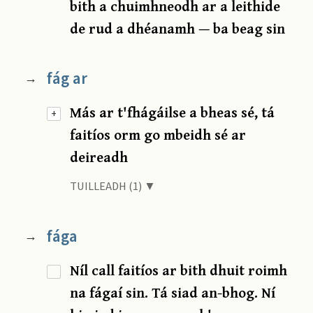
bith a chuimhneodh ar a leithide
de rud a dhéanamh — ba beag sin
fág ar
→
Más ar t'fhágáilse a bheas sé, tá
+
faitíos orm go mbeidh sé ar
deireadh
TUILLEADH (1) ▼
fága
→
Níl call faitíos ar bith dhuit roimh
na fágaí sin. Tá siad an-bhog. Ní