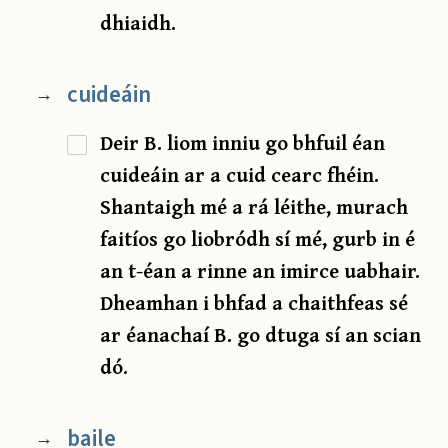
dhiaidh.
cuideáin
→
Deir B. liom inniu go bhfuil éan
cuideáin ar a cuid cearc fhéin.
Shantaigh mé a rá léithe, murach
faitíos go liobródh sí mé, gurb in é
an t-éan a rinne an imirce uabhair.
Dheamhan i bhfad a chaithfeas sé
ar éanachaí B. go dtuga sí an scian
dó.
baile
→