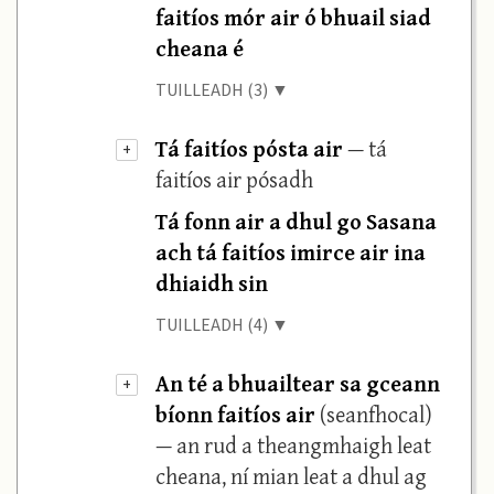
faitíos mór air ó bhuail siad
cheana é
TUILLEADH (3) ▼
Tá faitíos pósta air
— tá
+
faitíos air pósadh
Tá fonn air a dhul go Sasana
ach tá faitíos imirce air ina
dhiaidh sin
TUILLEADH (4) ▼
An té a bhuailtear sa gceann
+
bíonn faitíos air
(seanfhocal)
— an rud a theangmhaigh leat
cheana, ní mian leat a dhul ag