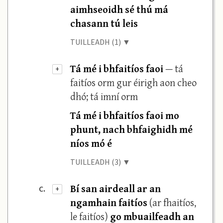
aimhseoidh sé thú má
chasann tú leis
TUILLEADH (1) ▼
Tá mé i bhfaitíos faoi
— tá
+
faitíos orm gur éirigh aon cheo
dhó; tá imní orm
Tá mé i bhfaitíos faoi mo
phunt, nach bhfaighidh mé
níos mó é
TUILLEADH (3) ▼
Bí san airdeall ar an
c.
+
ngamhain faitíos
(ar fhaitíos,
le faitíos)
go mbuailfeadh an