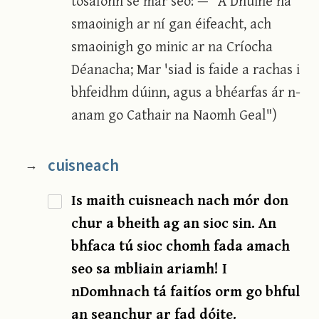
tosaíonn sé mar seo: — "A Dhuine ná
smaoinigh ar ní gan éifeacht, ach
smaoinigh go minic ar na Críocha
Déanacha; Mar 'siad is faide a rachas i
bhfeidhm dúinn, agus a bhéarfas ár n-
anam go Cathair na Naomh Geal")
cuisneach
→
Is maith cuisneach nach mór don
chur a bheith ag an sioc sin. An
bhfaca tú sioc chomh fada amach
seo sa mbliain ariamh! I
nDomhnach tá faitíos orm go bhful
an seanchur ar fad dóite.