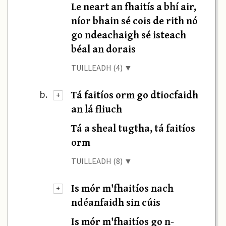
Le neart an fhaitís a bhí air,
níor bhain sé cois de rith nó
go ndeachaigh sé isteach
béal an dorais
TUILLEADH (4) ▼
Tá faitíos orm go dtiocfaidh
b.
+
an lá fliuch
Tá a sheal tugtha, tá faitíos
orm
TUILLEADH (8) ▼
Is mór m'fhaitíos nach
+
ndéanfaidh sin cúis
Is mór m'fhaitíos go n-