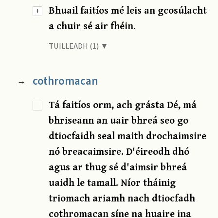
Bhuail faitíos mé leis an gcosúlacht
+
a chuir sé air fhéin.
TUILLEADH (1) ▼
cothromacan
→
Tá faitíos orm, ach grásta Dé, má
bhriseann an uair bhreá seo go
dtiocfaidh seal maith drochaimsire
nó breacaimsire. D'éireodh dhó
agus ar thug sé d'aimsir bhreá
uaidh le tamall. Níor tháinig
triomach ariamh nach dtiocfadh
cothromacan síne na huaire ina