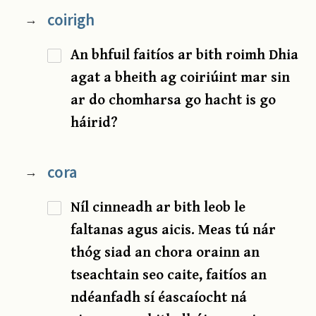
coirigh
→
An bhfuil faitíos ar bith roimh Dhia
agat a bheith ag coiriúint mar sin
ar do chomharsa go hacht is go
háirid?
cora
→
Níl cinneadh ar bith leob le
faltanas agus aicis. Meas tú nár
thóg siad an chora orainn an
tseachtain seo caite, faitíos an
ndéanfadh sí éascaíocht ná