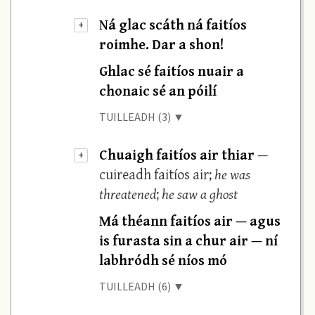
Ná glac scáth ná faitíos
+
roimhe. Dar a shon!
Ghlac sé faitíos nuair a
chonaic sé an póilí
TUILLEADH (3) ▼
Chuaigh faitíos air thiar
—
+
cuireadh faitíos air;
he was
threatened
;
he saw a ghost
Má théann faitíos air — agus
is furasta sin a chur air — ní
labhródh sé níos mó
TUILLEADH (6) ▼