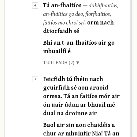
Tá an-fhaitíos
—
dubhfhaitíos,
+
an-fháitíos go deo, fíorfhaitíos,
faitíos mo chroí srl.
orm nach
dtiocfaidh sé
Bhí an t-an-fhaitíos air go
mbuailfí é
TUILLEADH (2) ▼
Feicfidh tú fhéin nach
+
gcuirfidh sé aon araoid
ormsa. Tá an faitíos mór air
ón uair údan ar bhuail mé
dual na droinne air
Baol air sin aon chaidéis a
chur ar mhuintir Nia! Tá an