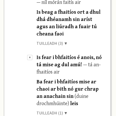
— níl mórán faitís air
Is beag a fhaitíos ort a dhul
dhá dhéanamh sin aríst
agus an liúradh a fuair tú
cheana faoi
TUILLEADH (3) ▼
Is fear i bhfaitíos é anois, nó
+
tá mise ag dul amú!
— tá an-
fhaitíos air
Ba fear i bhfaitíos mise ar
chaoi ar bith nó gur chrap
an anachain sin
(duine
drochmhúinte)
leis
TUILLEADH (1) ▼