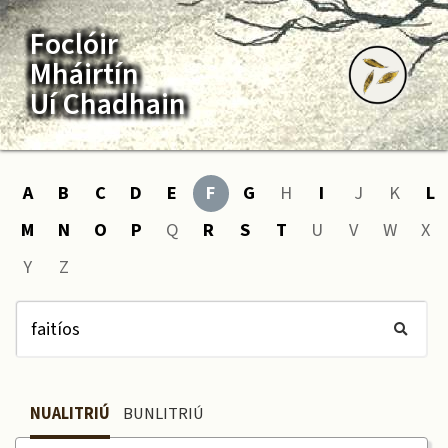
Foclóir
Mháirtín
Uí Chadhain
A
B
C
D
E
F
G
H
I
J
K
L
M
N
O
P
Q
R
S
T
U
V
W
X
Y
Z
NUALITRIÚ
BUNLITRIÚ