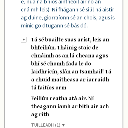
é, nuair a bhíos ainfheoil air nó an
cnáimh leis). Ní fhágann sé siúl ná aistir
ag duine, giorraíonn sé an chois, agus is
minic go dtugann sé bás dó.
Tá sé buailte suas aríst, leis an
+
bhfeiliún. Tháinig staic de
chnáimh as an lá cheana agus
bhí sé chomh fada le do
laidhricín, slán an tsamhail! Tá
a chuid maitheasa ar iarraidh
tá faitíos orm
Feiliún reatha atá air. Ní
theagann iamh ar bith air ach
ag rith
TUILLEADH (1) ▼