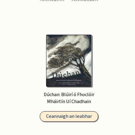
Dúchan: Blúirí ó Fhoclóir
Mháirtín Uí Chadhain
Ceannaigh an leabhar