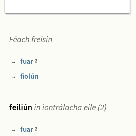
Féach freisin
fuar
2
→
fiolún
→
feiliún
in iontrálacha eile (2)
fuar
2
→