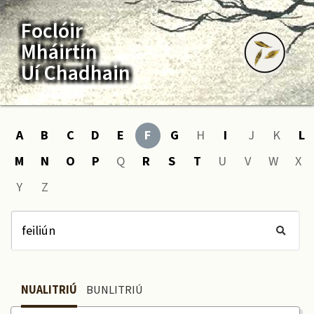
Foclóir
Mháirtín
Uí Chadhain
A
B
C
D
E
F
G
H
I
J
K
L
M
N
O
P
Q
R
S
T
U
V
W
X
Y
Z
NUALITRIÚ
BUNLITRIÚ