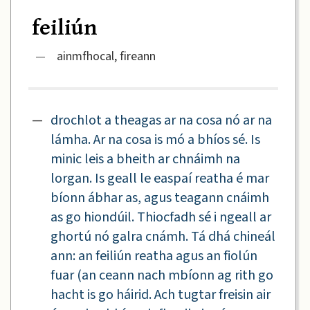
feiliún
—
ainmfhocal, fireann
—
drochlot a theagas ar na cosa nó ar na
lámha. Ar na cosa is mó a bhíos sé. Is
minic leis a bheith ar chnáimh na
lorgan. Is geall le easpaí reatha é mar
bíonn ábhar as, agus teagann cnáimh
as go hiondúil. Thiocfadh sé i ngeall ar
ghortú nó galra cnámh. Tá dhá chineál
ann: an feiliún reatha agus an fiolún
fuar (an ceann nach mbíonn ag rith go
hacht is go háirid. Ach tugtar freisin air