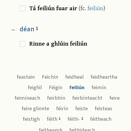
Tá feiliún fuar air
(fc.
feiliún
)
déan
1
→
Rinne a ghlúin feiliún
feastain
Feichín
feidheal
feidheartha
feighil
Féigin
feiliún
feimín
feimíneach
feirbhín
feirbínteacht
feire
feire glinnte
féirín
feiste
feisteas
feistigh
féith
féith-
féitheach
1
2
feitheamh
feithideach