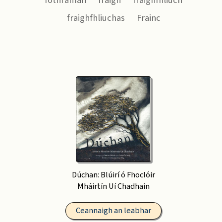
fothramán
fraigh
fraighfhliuch
fraighfhliuchas
Frainc
Dúchan: Blúirí ó Fhoclóir
Mháirtín Uí Chadhain
Ceannaigh an leabhar