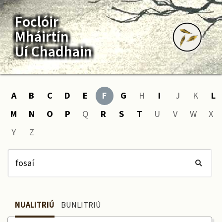
Foclóir
Mháirtín
Uí Chadhain
A
B
C
D
E
F
G
H
I
J
K
L
M
N
O
P
Q
R
S
T
U
V
W
X
Y
Z
NUALITRIÚ
BUNLITRIÚ