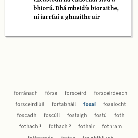
bhiorú. Dhá mbeidís bioraithe,
ní iarrfaí a ghnaithe air
forránach
fórsa
forsceird
forsceirdeach
forsceirdiúil
fortabháil
fosaí
fosaíocht
foscadh
foscúil
fostaigh
fostú
foth
fothach
fothach
fothair
fothram
1
2