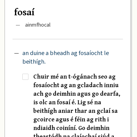
fosaí
—
ainmfhocal
—
an duine a bheadh ag fosaíocht le
beithígh.
Chuir mé an t-ógánach seo ag
·
fosaíocht ag an gcladach inniu
ach go deimhin agus go dearfa,
is olc an fosaí é. Lig sé na
beithígh aniar thar an gclaí sa
gcoirce agus é féin ag rith i
ndiaidh coiníní. Go deimhin
theastódh na claíochaí siúd a