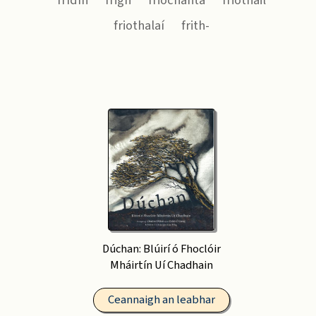
frídín
frigh
friochanta
friotháil
friothalaí
frith-
Dúchan: Blúirí ó Fhoclóir
Mháirtín Uí Chadhain
Ceannaigh an leabhar