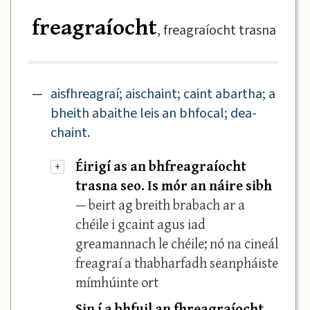
freagraíocht
, freagraíocht trasna
—
aisfhreagraí; aischaint; caint abartha; a
bheith abaithe leis an bhfocal; dea-
chaint.
Éirigí as an bhfreagraíocht
+
trasna seo. Is mór an náire sibh
— beirt ag breith brabach ar a
chéile i gcaint agus iad
greamannach le chéile; nó na cineál
freagraí a thabharfadh seanpháiste
mímhúinte ort
Sin í a bhfuil an fhreagraíocht