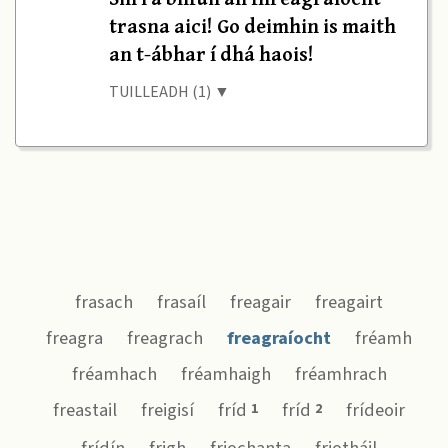
trasna aici! Go deimhin is maith
an t-ábhar í dhá haois!
TUILLEADH (1) ▼
frasach
frasaíl
freagair
freagairt
freagra
freagrach
freagraíocht
fréamh
fréamhach
fréamhaigh
fréamhrach
freastail
freigisí
fríd
fríd
frídeoir
1
2