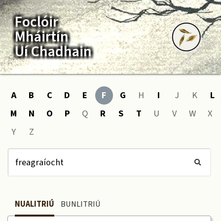
Foclóir
Mháirtín
Uí Chadhain
A
B
C
D
E
F
G
H
I
J
K
L
M
N
O
P
Q
R
S
T
U
V
W
X
Y
Z
NUALITRIÚ
BUNLITRIÚ