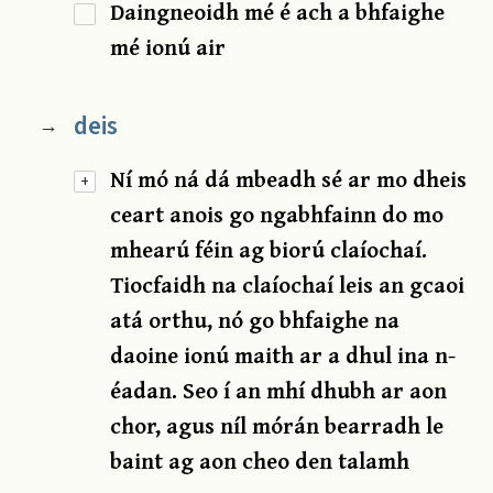
Daingneoidh mé é ach a bhfaighe
mé ionú air
deis
→
Ní mó ná dá mbeadh sé ar mo dheis
+
ceart anois go ngabhfainn do mo
mhearú féin ag biorú claíochaí.
Tiocfaidh na claíochaí leis an gcaoi
atá orthu, nó go bhfaighe na
daoine ionú maith ar a dhul ina n-
éadan. Seo í an mhí dhubh ar aon
chor, agus níl mórán bearradh le
baint ag aon cheo den talamh