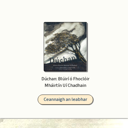
Dúchan: Blúirí ó Fhoclóir
Mháirtín Uí Chadhain
Ceannaigh an leabhar