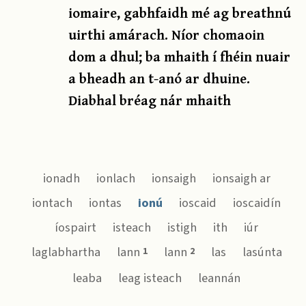
iomaire, gabhfaidh mé ag breathnú
uirthi amárach. Níor chomaoin
dom a dhul; ba mhaith í fhéin nuair
a bheadh an t-anó ar dhuine.
Diabhal bréag nár mhaith
ionadh
ionlach
ionsaigh
ionsaigh ar
iontach
iontas
ionú
ioscaid
ioscaidín
íospairt
isteach
istigh
ith
iúr
laglabhartha
lann
lann
las
lasúnta
1
2
leaba
leag isteach
leannán