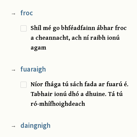
froc
→
Shíl mé go bhféadfainn ábhar froc
a cheannacht, ach ní raibh ionú
agam
fuaraigh
→
Níor fhága tú sách fada ar fuarú é.
Tabhair ionú dhó a dhuine. Tá tú
ró-mhífhoighdeach
daingnigh
→