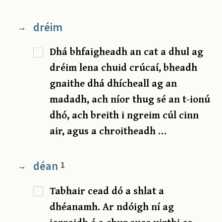
dréim
→
Dhá bhfaigheadh an cat a dhul ag
dréim lena chuid crúcaí, bheadh
gnaithe dhá dhícheall ag an
madadh, ach níor thug sé an t-ionú
dhó, ach breith i ngreim cúl cinn
air, agus a chroitheadh …
déan
1
→
Tabhair cead dó a shlat a
dhéanamh. Ar ndóigh ní ag