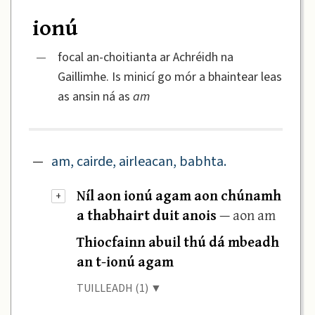
ionú
—
focal an-choitianta ar Achréidh na
Gaillimhe. Is minicí go mór a bhaintear leas
as ansin ná as
am
—
am, cairde, airleacan, babhta.
Níl aon ionú agam aon chúnamh
+
a thabhairt duit anois
— aon am
Thiocfainn abuil thú dá mbeadh
an t-ionú agam
TUILLEADH (1) ▼