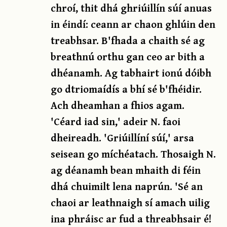
chroí, thit dhá ghriúillín súí anuas
in éindí: ceann ar chaon ghlúin den
treabhsar. B'fhada a chaith sé ag
breathnú orthu gan ceo ar bith a
dhéanamh. Ag tabhairt ionú dóibh
go dtriomaídís a bhí sé b'fhéidir.
Ach dheamhan a fhios agam.
'Céard iad sin,' adeir N. faoi
dheireadh. 'Griúillíní súí,' arsa
seisean go míchéatach. Thosaigh N.
ag déanamh bean mhaith di féin
dhá chuimilt lena naprún. 'Sé an
chaoi ar leathnaigh sí amach uilig
ina phráisc ar fud a threabhsair é!