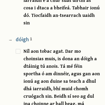
iarraidh é a chur suas uirthi as
cosa i dtaca a bheifeá. Tabhair ionú
dó. Tiocfaidh an-tsearrach uaidh
sin
dóigh
1
→
Níl aon tobac agat. Dar mo
choinsias muis, is dona an dóigh a
dtáinig tú anois. Tá mé féin
sportha ó am dinnéir, agus gan aon
ionú ag aon duine sa teach a dhul
dhá iarraidh, bhí muid chomh
cruógach sin. Beidh sí seo ag dul
ina choinne ar ball beag, má