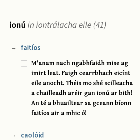
ionú
in iontrálacha eile (41)
faitíos
→
M'anam nach ngabhfaidh mise ag
imirt leat. Faigh cearrbhach eicínt
eile anocht. Théis mo shé scilleacha
a chailleadh aréir gan ionú ar bith!
An té a bhuailtear sa gceann bíonn
faitíos air a mhic ó!
caolóid
→