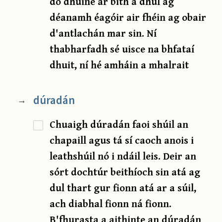
do dhuine ar bith a dhul ag
déanamh éagóir air fhéin ag obair
d'antlachán mar sin. Ní
thabharfadh sé uisce na bhfataí
dhuit, ní hé amháin a mhalrait
dúradán
→
Chuaigh dúradán faoi shúil an
chapaill agus tá sí caoch anois i
leathshúil nó i ndáil leis. Deir an
sórt dochtúr beithíoch sin atá ag
dul thart gur fionn atá ar a súil,
ach diabhal fionn ná fionn.
B'fhurasta a aithinte an dúradán