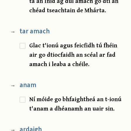
tá an Inid ag dul amach go dtí an
chéad tseachtain de Mhárta.
tar amach
→
Glac t'ionú agus feicfidh tú fhéin
air go dtiocfaidh an scéal ar fad
amach i leaba a chéile.
anam
→
Ní móide go bhfaightheá an t-ionú
t'anam a dhéanamh an uair sin.
ardaigh
→