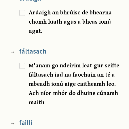
Ardaigh an bhrúisc de bhearna
chomh luath agus a bheas ionú
agat.
fáltasach
→
M'anam go ndeirim leat gur seifte
fáltasach iad na faochain an té a
mbeadh ionú aige caitheamh leo.
Ach níor mhór do dhuine cúnamh
maith
faillí
→