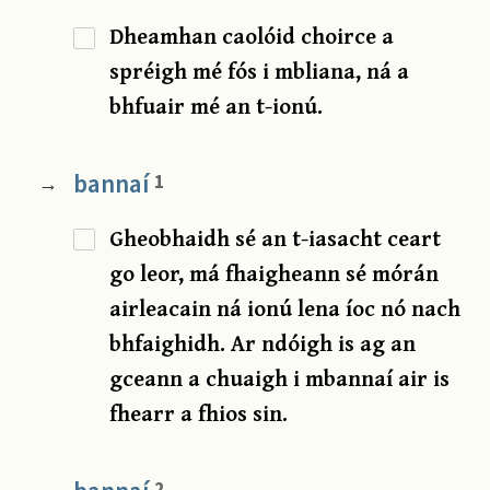
Dheamhan caolóid choirce a
spréigh mé fós i mbliana, ná a
bhfuair mé an t-ionú.
bannaí
1
→
Gheobhaidh sé an t-iasacht ceart
go leor, má fhaigheann sé mórán
airleacain ná ionú lena íoc nó nach
bhfaighidh. Ar ndóigh is ag an
gceann a chuaigh i mbannaí air is
fhearr a fhios sin.
2