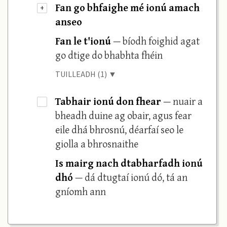
Fan go bhfaighe mé ionú amach
+
anseo
Fan le t'ionú
— bíodh foighid agat
go dtige do bhabhta fhéin
TUILLEADH (1) ▼
Tabhair ionú don fhear
— nuair a
·
bheadh duine ag obair, agus fear
eile dhá bhrosnú, déarfaí seo le
giolla a bhrosnaithe
Is mairg nach dtabharfadh ionú
dhó
— dá dtugtaí ionú dó, tá an
gníomh ann