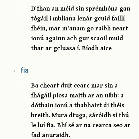
D'fhan an méid sin sprémhóna gan
tógáil i mbliana lenár gcuid faillí
fhéin, mar m'anam go raibh neart
ionú againn ach gur scaoil muid
thar ar gcluasa í. Bíodh aice
fia
→
Ba cheart duit cearc mar sin a
fhágáil píosa maith ar an uibh: a
dóthain ionú a thabhairt di théis
breith. Mura dtuga, sáróidh sí thú
le luí fia. Bhí sé ar na cearca seo ar
fad anuraidh.