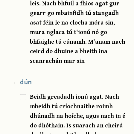
leis. Nach bhfuil a fhios agat gur
gearr go mbainfidh tú stangadh
asat féin le na clocha móra sin,
mura nglaca tú t'ionú nó go
bhfaighe tú cúnamh. M'anam nach
ceird do dhuine a bheith ina
scanrachán mar sin
dún
→
Beidh greadadh ionú agat. Nach
mbeidh tú críochnaithe roimh
dhúnadh na hoíche, agus nach in é
do dhóthain. Is suarach an cheird