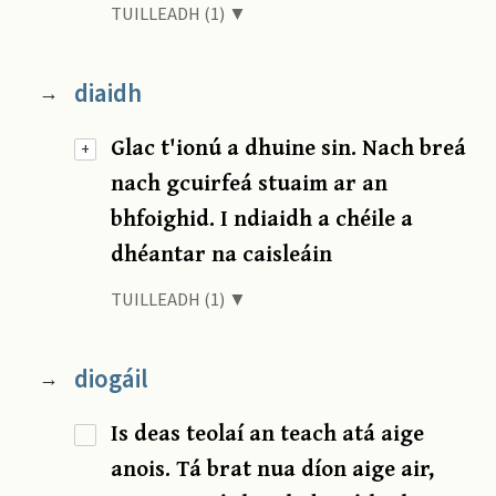
TUILLEADH (1) ▼
diaidh
→
Glac t'ionú a dhuine sin. Nach breá
+
nach gcuirfeá stuaim ar an
bhfoighid. I ndiaidh a chéile a
dhéantar na caisleáin
TUILLEADH (1) ▼
diogáil
→
Is deas teolaí an teach atá aige
anois. Tá brat nua díon aige air,