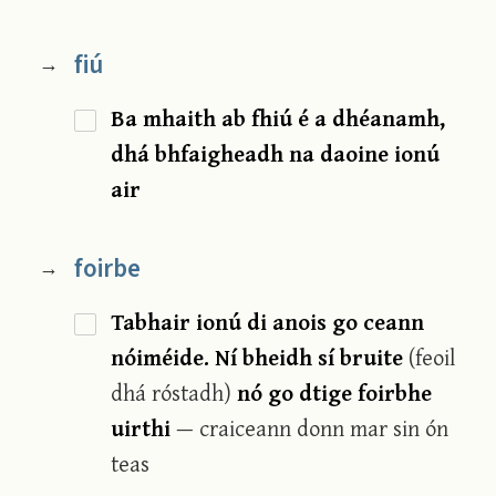
fiú
→
Ba mhaith ab fhiú é a dhéanamh,
dhá bhfaigheadh na daoine ionú
air
foirbe
→
Tabhair ionú di anois go ceann
nóiméide. Ní bheidh sí bruite
(feoil
dhá róstadh)
nó go dtige foirbhe
uirthi
— craiceann donn mar sin ón
teas