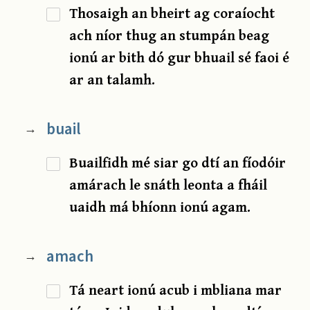
Thosaigh an bheirt ag coraíocht
ach níor thug an stumpán beag
ionú ar bith dó gur bhuail sé faoi é
ar an talamh.
buail
→
Buailfidh mé siar go dtí an fíodóir
amárach le snáth leonta a fháil
uaidh má bhíonn ionú agam.
amach
→
Tá neart ionú acub i mbliana mar