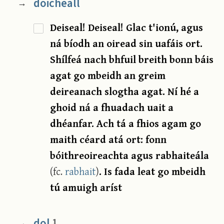
doicheall
→
Deiseal! Deiseal! Glac t'ionú, agus
ná bíodh an oiread sin uafáis ort.
Shílfeá nach bhfuil breith bonn báis
agat go mbeidh an greim
deireanach slogtha agat. Ní hé a
ghoid ná a fhuadach uait a
dhéanfar. Ach tá a fhios agam go
maith céard atá ort: fonn
bóithreoireachta agus rabhaiteála
(fc.
rabhait
)
. Is fada leat go mbeidh
tú amuigh aríst
dol
1
→