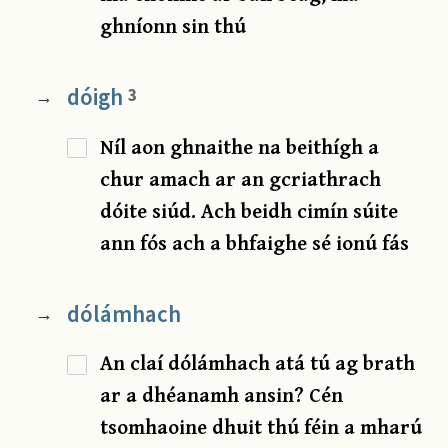
ghníonn sin thú
dóigh
3
→
Níl aon ghnaithe na beithígh a
chur amach ar an gcriathrach
dóite siúd. Ach beidh cimín súite
ann fós ach a bhfaighe sé ionú fás
dólámhach
→
An claí dólámhach atá tú ag brath
ar a dhéanamh ansin? Cén
tsomhaoine dhuit thú féin a mharú