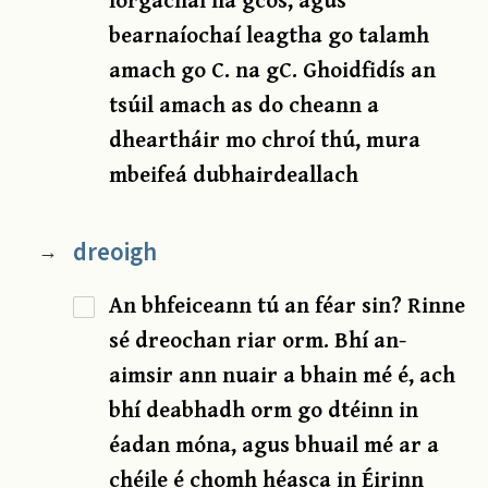
bearnaíochaí leagtha go talamh
amach go C. na gC. Ghoidfidís an
tsúil amach as do cheann a
dheartháir mo chroí thú, mura
mbeifeá dubhairdeallach
dreoigh
→
An bhfeiceann tú an féar sin? Rinne
sé dreochan riar orm. Bhí an-
aimsir ann nuair a bhain mé é, ach
bhí deabhadh orm go dtéinn in
éadan móna, agus bhuail mé ar a
chéile é chomh héasca in Éirinn