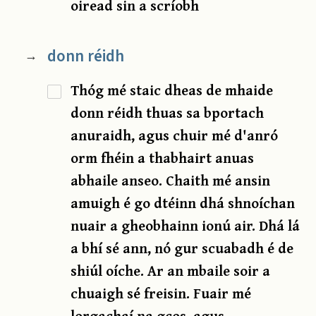
oiread sin a scríobh
donn réidh
→
Thóg mé staic dheas de mhaide
donn réidh thuas sa bportach
anuraidh, agus chuir mé d'anró
orm fhéin a thabhairt anuas
abhaile anseo. Chaith mé ansin
amuigh é go dtéinn dhá shnoíchan
nuair a gheobhainn ionú air. Dhá lá
a bhí sé ann, nó gur scuabadh é de
shiúl oíche. Ar an mbaile soir a
chuaigh sé freisin. Fuair mé
lorgachaí na gcos, agus