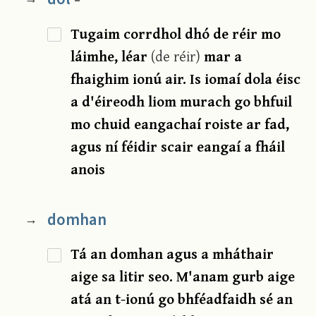
Tugaim corrdhol dhó de réir mo
láimhe, léar
(de réir)
mar a
fhaighim ionú air. Is iomaí dola éisc
a d'éireodh liom murach go bhfuil
mo chuid eangachaí roiste ar fad,
agus ní féidir scair eangaí a fháil
anois
domhan
→
Tá an domhan agus a mháthair
aige sa litir seo. M'anam gurb aige
atá an t-ionú go bhféadfaidh sé an