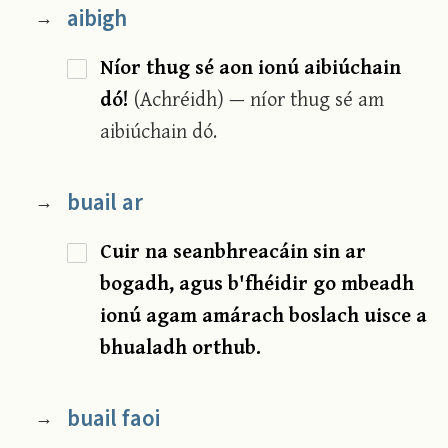
aibigh
→
Níor thug sé aon ionú aibiúchain
dó!
(Achréidh) — níor thug sé am
aibiúchain dó.
buail ar
→
Cuir na seanbhreacáin sin ar
bogadh, agus b'fhéidir go mbeadh
ionú agam amárach boslach uisce a
bhualadh orthub.
buail faoi
→