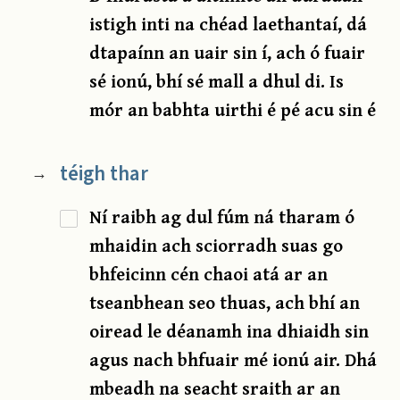
istigh inti na chéad laethantaí, dá
dtapaínn an uair sin í, ach ó fuair
sé ionú, bhí sé mall a dhul di. Is
mór an babhta uirthi é pé acu sin é
téigh thar
→
Ní raibh ag dul fúm ná tharam ó
mhaidin ach sciorradh suas go
bhfeicinn cén chaoi atá ar an
tseanbhean seo thuas, ach bhí an
oiread le déanamh ina dhiaidh sin
agus nach bhfuair mé ionú air. Dhá
mbeadh na seacht sraith ar an