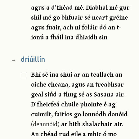
agus a d'fhéad mé. Diabhal mé gur
shíl mé go bhfuair sé neart gréine
agus fuair, ach ní foláir dó an t-
ionú a fháil ina dhiaidh sin
driúillín
→
Bhí sé ina shuí ar an teallach an
oíche cheana, agus an treabhsar
geal siúd a thug sé as Sasana air.
D'fheicfeá chuile phointe é ag
cuimilt, faitíos go lonnódh donóid
(deannóid)
ar bith shalachair air.
An chéad rud eile a mhic ó mo