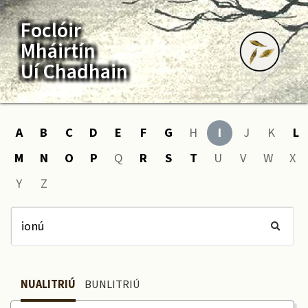
Foclóir
Mháirtín
Uí Chadhain
A
B
C
D
E
F
G
H
I
J
K
L
M
N
O
P
Q
R
S
T
U
V
W
X
Y
Z
NUALITRIÚ
BUNLITRIÚ