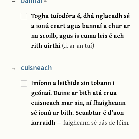
bannaí
→
Togha tuíodóra é, dhá nglacadh sé
a ionú ceart agus bannaí a chur ar
na scoilb, agus is cuma leis é ach
rith uirthi
(.i. ar an tuí)
cuisneach
→
Imíonn a leithide sin tobann i
gcónaí. Duine ar bith atá crua
cuisneach mar sin, ní fhaigheann
sé ionú ar bith. Scuabtar é d'aon
iarraidh
— faigheann sé bás de léim.