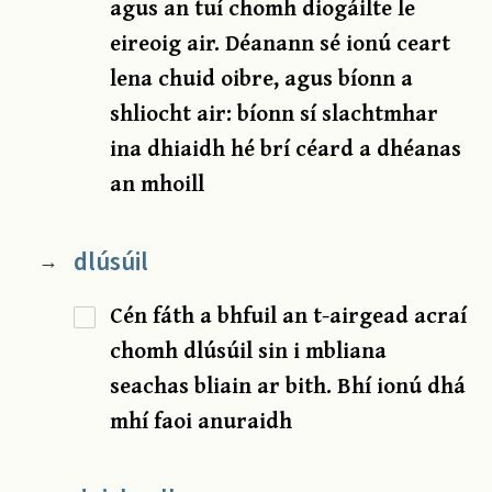
agus an tuí chomh diogáilte le
eireoig air. Déanann sé ionú ceart
lena chuid oibre, agus bíonn a
shliocht air: bíonn sí slachtmhar
ina dhiaidh hé brí céard a dhéanas
an mhoill
dlúsúil
→
Cén fáth a bhfuil an t-airgead acraí
chomh dlúsúil sin i mbliana
seachas bliain ar bith. Bhí ionú dhá
mhí faoi anuraidh