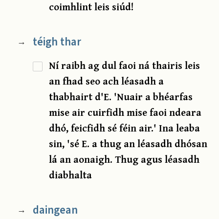
coimhlint leis siúd!
téigh thar
→
Ní raibh ag dul faoi ná thairis leis
an fhad seo ach léasadh a
thabhairt d'E. 'Nuair a bhéarfas
mise air cuirfidh mise faoi ndeara
dhó, feicfidh sé féin air.' Ina leaba
sin, 'sé E. a thug an léasadh dhósan
lá an aonaigh. Thug agus léasadh
diabhalta
daingean
→