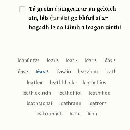
Tá greim daingean ar an gcloich
sin, léis
(tar éis)
go bhfuil sí ar
bogadh le do láimh a leagan uirthi
leanúntas
lear
lear
lear
léas
1
2
3
1
léas
léas
léasáin
leasainm
leath
2
3
leathar
leathbhaile
leathchíos
leath deiridh
leathdhíol
leathfhód
leathrachaí
leathrann
leatrom
leatromach
leide
léim