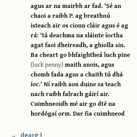
agus ar na mairbh ar fad. 'Sé an
chaoi a raibh P. ag breathnú
isteach air os cionn cláir agus é ag
rá: 'tá deachma na sláinte íoctha
agat faoi dheireadh, a ghiolla sin.
Ba cheart go bhfaightheá luch pine
(luck penny)
maith anois, agus
chomh fada agus a chaith tú dhá
íoc.' Ní raibh aon duine sa teach
nach raibh falrach gáirí air.
Cuimhneoidh mé air go dté na
hordógaí orm. Dar fia cuimhneod
dearg
1
→