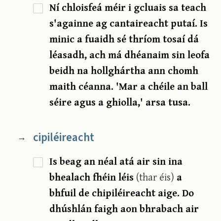
Ní chloisfeá méir i gcluais sa teach
s'againne ag cantaireacht putaí. Is
minic a fuaidh sé thríom tosaí dá
léasadh, ach má dhéanaim sin leofa
beidh na hollghártha ann chomh
maith céanna. 'Mar a chéile an ball
séire agus a ghiolla,' arsa tusa.
cipiléireacht
→
Is beag an néal atá air sin ina
bhealach fhéin léis
(thar éis)
a
bhfuil de chipiléireacht aige. Do
dhúshlán faigh aon bhrabach air