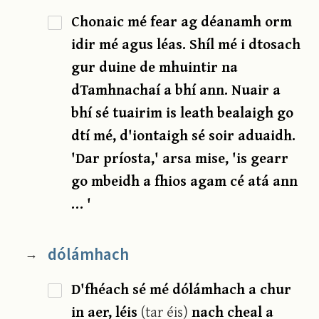
Chonaic mé fear ag déanamh orm
idir mé agus léas. Shíl mé i dtosach
gur duine de mhuintir na
dTamhnachaí a bhí ann. Nuair a
bhí sé tuairim is leath bealaigh go
dtí mé, d'iontaigh sé soir aduaidh.
'Dar príosta,' arsa mise, 'is gearr
go mbeidh a fhios agam cé atá ann
… '
dólámhach
→
D'fhéach sé mé dólámhach a chur
in aer, léis
(tar éis)
nach cheal a