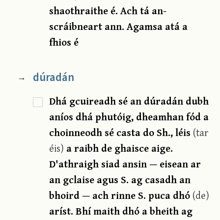
shaothraithe é. Ach tá an-
scráibneart ann. Agamsa atá a
fhios é
dúradán
→
Dhá gcuireadh sé an dúradán dubh
aníos dhá phutóig, dheamhan fód a
choinneodh sé casta do Sh., léis
(tar
éis)
a raibh de ghaisce aige.
D'athraigh siad ansin — eisean ar
an gclaise agus S. ag casadh an
bhoird — ach rinne S. puca dhó
(de)
aríst. Bhí maith dhó a bheith ag