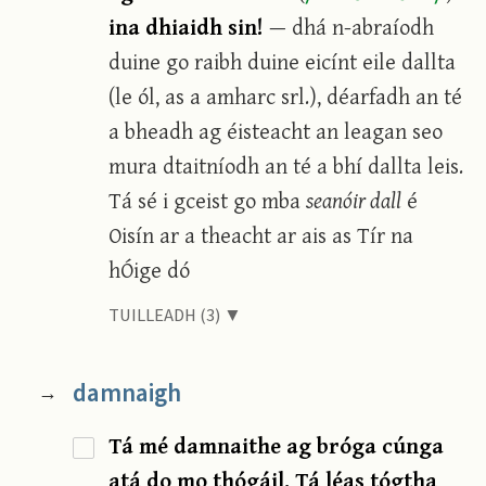
ina dhiaidh sin!
— dhá n-abraíodh
duine go raibh duine eicínt eile dallta
(le ól, as a amharc srl.), déarfadh an té
a bheadh ag éisteacht an leagan seo
mura dtaitníodh an té a bhí dallta leis.
Tá sé i gceist go mba
seanóir dall
é
Oisín ar a theacht ar ais as Tír na
hÓige dó
TUILLEADH (3) ▼
damnaigh
→
Tá mé damnaithe ag bróga cúnga
atá do mo thógáil. Tá léas tógtha