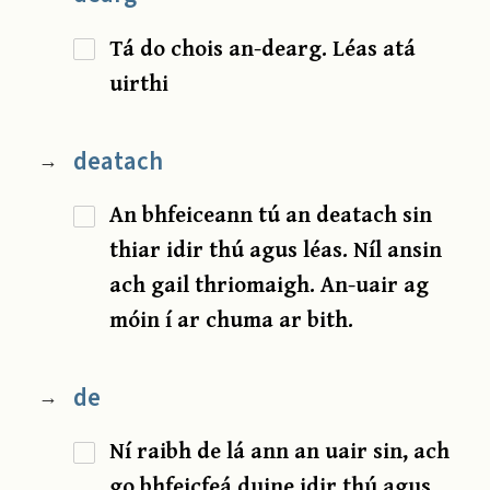
Tá do chois an-dearg. Léas atá
uirthi
deatach
→
An bhfeiceann tú an deatach sin
thiar idir thú agus léas. Níl ansin
ach gail thriomaigh. An-uair ag
móin í ar chuma ar bith.
de
→
Ní raibh de lá ann an uair sin, ach
go bhfeicfeá duine idir thú agus