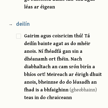
léas ar éigean
deilín
→
Gairim agus coisricim thú! Tá
deilín bainte agat as do mhéir
anois. Ní fhéadfá gan sin a
dhéanamh ort fhéin. Nach
diabhaltach an cam srón birín a
bhíos ort! Meireach ar éirigh dhuit
anois, bheinnse do do léasadh an
fhad is a bhfaighinn
(gheobhainn)
teas in do chraiceann