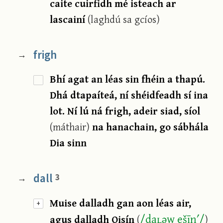
caite cuirfidh mé isteach ar
lascainí
(laghdú sa gcíos)
frigh
→
Bhí agat an léas sin fhéin a thapú.
Dhá dtapaíteá, ní shéidfeadh sí ina
lot. Ní lú ná frigh, adeir siad, síol
(máthair)
na hanachain, go sábhála
Dia sinn
dall
3
→
Muise dalladh gan aon léas air,
+
/
daʟəw ešīn′
/
agus dalladh Oisín
(
)