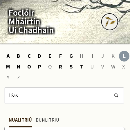
Foclóir
Mháirtín
Uí Chadhain
A
B
C
D
E
F
G
H
I
J
K
L
M
N
O
P
Q
R
S
T
U
V
W
X
Y
Z
NUALITRIÚ
BUNLITRIÚ