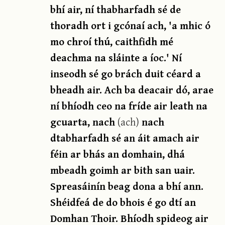
bhí air, ní thabharfadh sé de
thoradh ort i gcónaí ach, 'a mhic ó
mo chroí thú, caithfidh mé
deachma na sláinte a íoc.' Ní
inseodh sé go brách duit céard a
bheadh air. Ach ba deacair dó, arae
ní bhíodh ceo na fríde air leath na
gcuarta, nach
(ach)
nach
dtabharfadh sé an áit amach air
féin ar bhás an domhain, dhá
mbeadh goimh ar bith san uair.
Spreasáinín beag dona a bhí ann.
Shéidfeá de do bhois é go dtí an
Domhan Thoir. Bhíodh spideog air