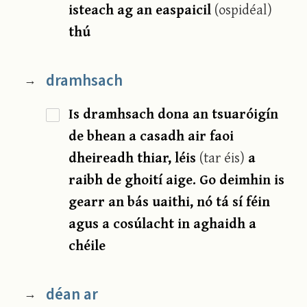
isteach ag an easpaicil
(ospidéal)
thú
dramhsach
→
Is dramhsach dona an tsuaróigín
de bhean a casadh air faoi
dheireadh thiar, léis
(tar éis)
a
raibh de ghoití aige. Go deimhin is
gearr an bás uaithi, nó tá sí féin
agus a cosúlacht in aghaidh a
chéile
déan ar
→