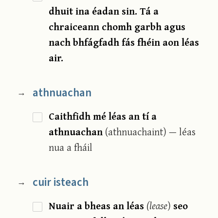
dhuit ina éadan sin. Tá a
chraiceann chomh garbh agus
nach bhfágfadh fás fhéin aon léas
air.
athnuachan
→
Caithfidh mé léas an tí a
athnuachan
(athnuachaint) — léas
nua a fháil
cuir isteach
→
Nuair a bheas an léas
(lease
)
seo