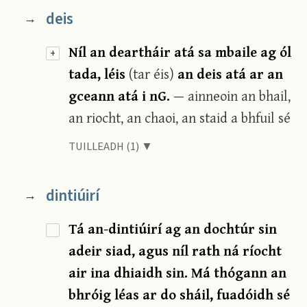
deis
→
Níl an deartháir atá sa mbaile ag ól
+
tada, léis
(tar éis)
an deis atá ar an
gceann atá i nG.
— ainneoin an bhail,
an riocht, an chaoi, an staid a bhfuil sé
TUILLEADH (1) ▼
dintiúirí
→
Tá an-dintiúirí ag an dochtúr sin
adeir siad, agus níl rath ná ríocht
air ina dhiaidh sin. Má thógann an
bhróig léas ar do sháil, fuadóidh sé