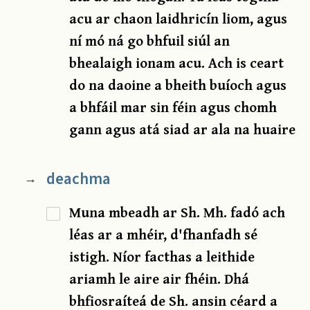
acu ar chaon laidhricín liom, agus
ní mó ná go bhfuil siúl an
bhealaigh ionam acu. Ach is ceart
do na daoine a bheith buíoch agus
a bhfáil mar sin féin agus chomh
gann agus atá siad ar ala na huaire
deachma
→
Muna mbeadh ar Sh. Mh. fadó ach
léas ar a mhéir, d'fhanfadh sé
istigh. Níor facthas a leithide
ariamh le aire air fhéin. Dhá
bhfiosraíteá de Sh. ansin céard a