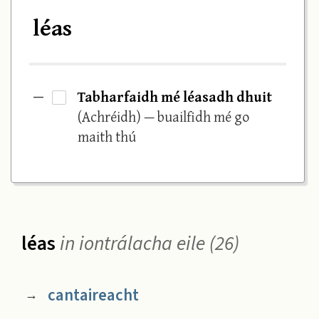
léas
Tabharfaidh mé léasadh dhuit
—
·
(Achréidh) — buailfidh mé go
maith thú
léas
in iontrálacha eile (26)
cantaireacht
→