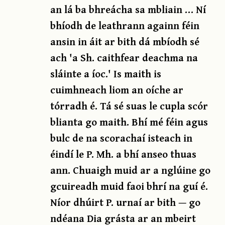
an lá ba bhreácha sa mbliain … Ní
bhíodh de leathrann againn féin
ansin in áit ar bith dá mbíodh sé
ach 'a Sh. caithfear deachma na
sláinte a íoc.' Is maith is
cuimhneach liom an oíche ar
tórradh é. Tá sé suas le cupla scór
blianta go maith. Bhí mé féin agus
bulc de na scorachaí isteach in
éindí le P. Mh. a bhí anseo thuas
ann. Chuaigh muid ar a nglúine go
gcuireadh muid faoi bhrí na guí é.
Níor dhúirt P. urnaí ar bith — go
ndéana Dia grásta ar an mbeirt