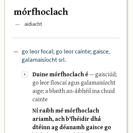
mórfhoclach
—
aidiacht
—
go leor focal; go leor cainte; gaisce,
galamaisíocht srl.
Duine mórfhoclach é
— gaisciúil;
+
go leor floscaí agus galamaisíocht
aige; a bheith an-áibhéil ina chuid
cainte
Ní raibh mé mórfhoclach
ariamh, ach b'fhéidir dhá
dtéinn ag déanamh gaisce go