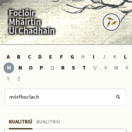
Foclóir
Mháirtín
Uí Chadhain
A
B
C
D
E
F
G
H
I
J
K
L
M
N
O
P
Q
R
S
T
U
V
W
X
Y
Z
NUALITRIÚ
BUNLITRIÚ