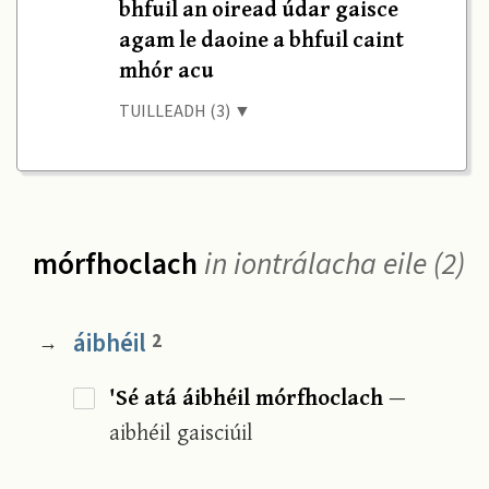
bhfuil an oiread údar gaisce
agam le daoine a bhfuil caint
mhór acu
TUILLEADH (3) ▼
mórfhoclach
in iontrálacha eile (2)
áibhéil
2
→
'Sé atá áibhéil mórfhoclach
—
aibhéil gaisciúil