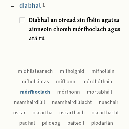
diabhal
1
→
Diabhal an oiread sin fhéin agatsa
ainneoin chomh mórfhoclach agus
atá tú
mídhlisteanach
mífhoighid
mífholláin
mífhollántas
mífhonn
mórdhóthain
mórfhoclach
mórfhonn
mortabháil
neamhairdiúil
neamhairdiúlacht
nuachair
oscar
oscartha
oscarthach
oscarthacht
padhal
páideog
paiteoil
piodarlán