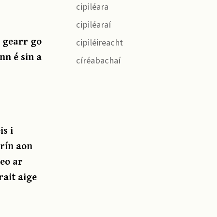
cipiléara
cipiléaraí
s gearr go
cipiléireacht
nn é sin a
círéabachaí
s i
irín aon
seo ar
rait aige