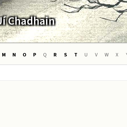
Uí Chadhain
M
N
O
P
Q
R
S
T
U
V
W
X