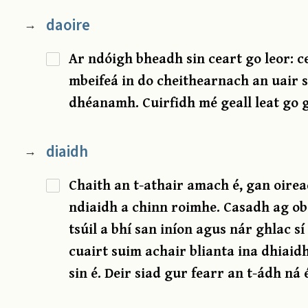
daoire
→
Ar ndóigh bheadh sin ceart go leor: c
mbeifeá in do cheithearnach an uair si
dhéanamh. Cuirfidh mé geall leat go g
diaidh
→
Chaith an t-athair amach é, gan oiread
ndiaidh a chinn roimhe. Casadh ag oba
tsúil a bhí san iníon agus nár ghlac sí
cuairt suim achair blianta ina dhiaid
sin é. Deir siad gur fearr an t-ádh ná