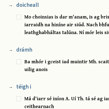
doicheall
→
Mo choinsias is dar m'anam, is ag bri
iarraidh na hiníne air siúd. Nach bhfu
leathghabháltas talúna. Ní mór leis s
drámh
→
Ba mhór i gceist iad muintir Mh. scai
uilig anois
téigh i
→
Má d'iarr sé iníon A. Uí Th. tá sé ag 
ceithearnach