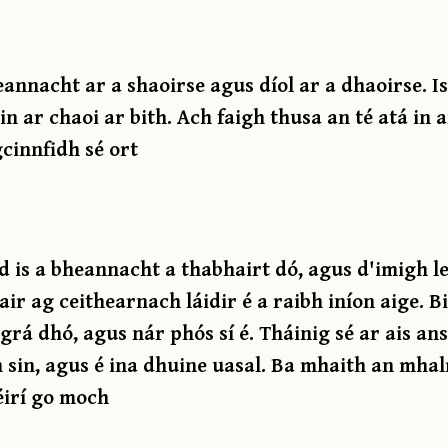
eannacht ar a shaoirse agus díol ar a dhaoirse. I
n ar chaoi ar bith. Ach faigh thusa an té atá in a
cinnfidh sé ort
 is a bheannacht a thabhairt dó, agus d'imigh lei
ir ag ceithearnach láidir é a raibh iníon aige. B
 grá dhó, agus nár phós sí é. Tháinig sé ar ais an
h sin, agus é ina dhuine uasal. Ba mhaith an mhal
 éirí go moch