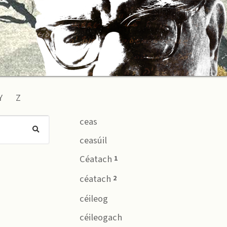
Y
Z
ceas
ceasúil
Céatach
1
céatach
2
céileog
céileogach