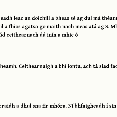
seadh leac an doichill a bheas sé ag dul má théan
il a fhios agatsa go maith nach meas atá ag S. Mh
iúd ceithearnach dá inín a mhic ó
theamh. Ceithearnaigh a bhí iontu, ach tá siad f
iarraidh a dhul sna fir mhóra. Ní bhfaigheadh í sin