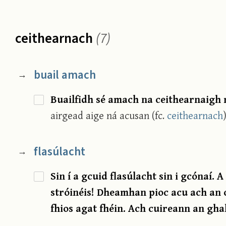
ceithearnach
(7)
buail amach
→
Buailfidh sé amach na ceithearnaigh m
airgead aige ná acusan (fc.
ceithearnach
flasúlacht
→
Sin í a gcuid flasúlacht sin i gcónaí.
stróinéis! Dheamhan pioc acu ach an 
fhios agat fhéin. Ach cuireann an gh