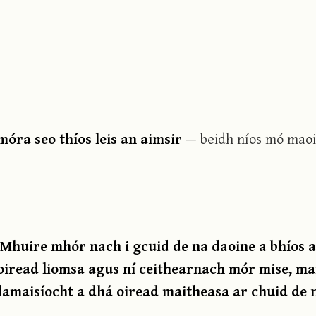
óra seo thíos leis an aimsir
— beidh níos mó mao
)
 A Mhuire mhór nach i gcuid de na daoine a bhíos 
oiread liomsa agus ní ceithearnach mór mise, ma
alamaisíocht a dhá oiread maitheasa ar chuid de 