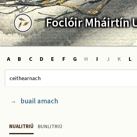
Foclóir
Mháirtín
A
B
C
D
E
F
G
H
I
J
K
L
buail amach
→
NUALITRIÚ
BUNLITRIÚ