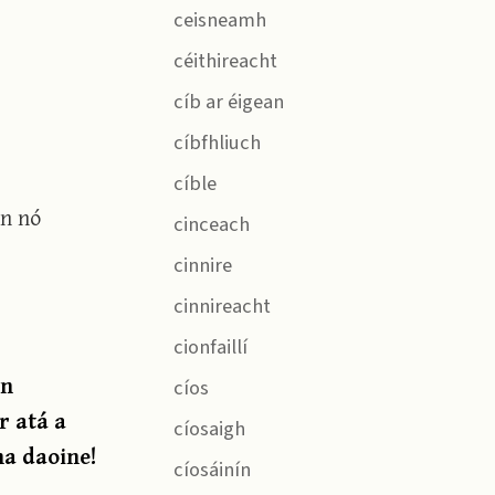
ceisneamh
céithireacht
cíb ar éigean
cíbfhliuch
cíble
in nó
cinceach
cinnire
cinnireacht
cionfaillí
an
cíos
r atá a
cíosaigh
na daoine!
cíosáinín