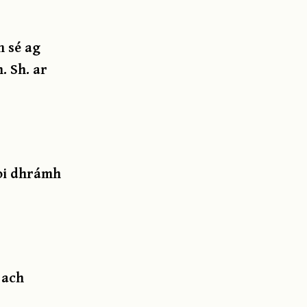
n sé ag
. Sh. ar
aoi dhrámh
 ach