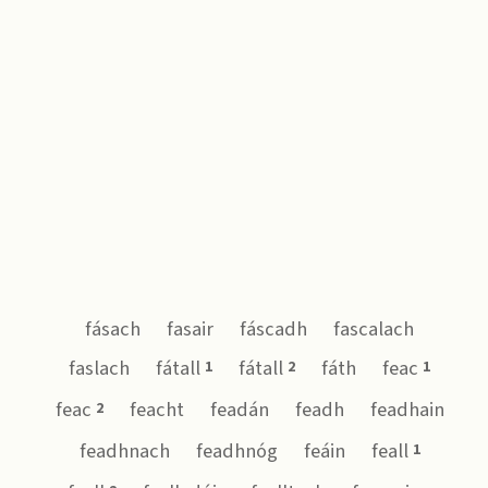
fásach
fasair
fáscadh
fascalach
faslach
fátall
fátall
fáth
feac
1
2
1
feac
feacht
feadán
feadh
feadhain
2
feadhnach
feadhnóg
feáin
feall
1