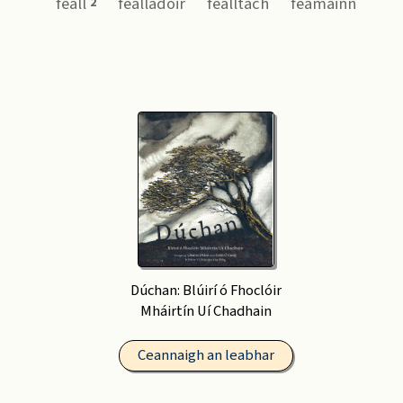
feall
fealladóir
fealltach
feamainn
2
Dúchan: Blúirí ó Fhoclóir
Mháirtín Uí Chadhain
Ceannaigh an leabhar