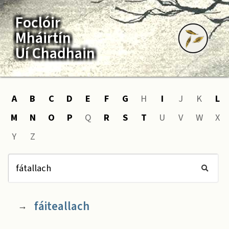
Foclóir
Mháirtín
Uí Chadhain
A
B
C
D
E
F
G
H
I
J
K
L
M
N
O
P
Q
R
S
T
U
V
W
X
Y
Z
fáiteallach
→