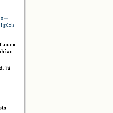
ge —
i gCois
 M'anam
bhí an
d. Tá
sin