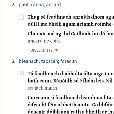
2.
paol; canna; ancard
Thug sé feadhnach anraith dhom agus d
+
dúil i mo bhéilí agam ariamh roimhe
Chonaic mé ag dul Gaillimh í an lá fa
ancard nó coire
TUILLEADH (2) ▼
3.
bleánach; taoscán; foracún
Tá feadhnach diabhalta ólta aige inn
+
haifreann. Bánóidh sé é fhéin leis. Níl
scalach maith
Cuireann sí feadhnach leamhnachta ar
éifeacht féin a bheith iontu. Go bhfói
deacair dóibh aon rath a bheith orth