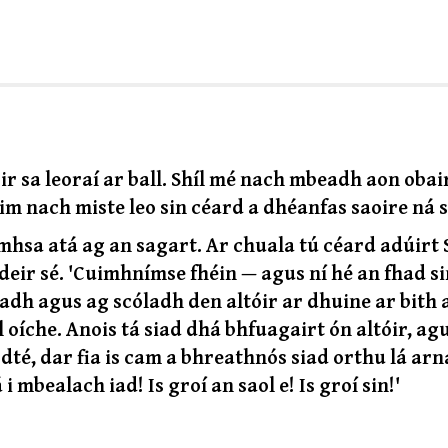
r sa leoraí ar ball. Shíl mé nach mbeadh aon obai
dim nach miste leo sin céard a dhéanfas saoire ná 
hsa atá ag an sagart. Ar chuala tú céard adúirt S
' adeir sé. 'Cuimhnímse fhéin — agus ní hé an fhad s
adh agus ag scóladh den altóir ar dhuine ar bith 
íche. Anois tá siad dhá bhfuagairt ón altóir, ag
dté, dar fia is cam a bhreathnós siad orthu lá arn
mbealach iad! Is groí an saol e! Is groí sin!'