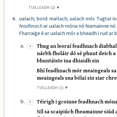
TUILLEADH (2) ▼
4.
ualach; bord: mallach; ualach mór. Tugtar in 
feadhnach
ar ualach móna nó feamainne nó a 
Fharraige é ar ualach mór a bheadh i rud ar bith
Thug an leoraí feadhnach diabhalt
a.
+
nárbh fholáir dó sé phunt deich a 
bhuntáiste ina dhiaidh sin
Bhí feadhnach mór meaingeals sa g
meaingeals sna bólaí sin siar chr
TUILLEADH (1) ▼
Téirigh i gcoinne feadhnach móna
b.
+
Níl sa scaipiúch fheamainne siúd 