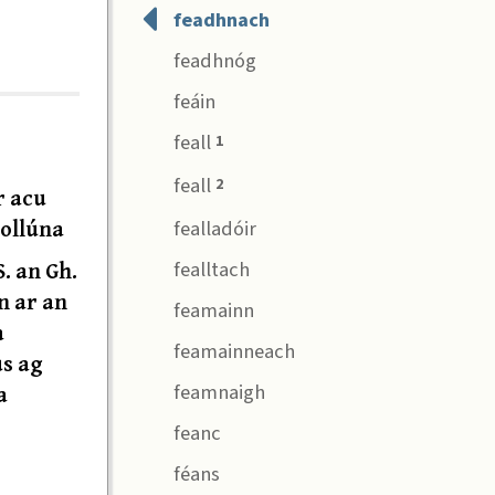
feadhnach
feadhnóg
feáin
feall
1
feall
2
r acu
sollúna
fealladóir
. an Gh.
fealltach
in ar an
feamainn
a
feamainneach
us ag
a
feamnaigh
feanc
féans