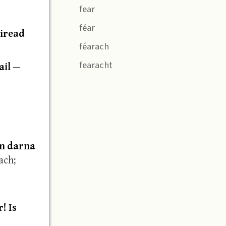
fear
féar
oiread
féarach
fearacht
ail
—
an darna
ach;
! Is