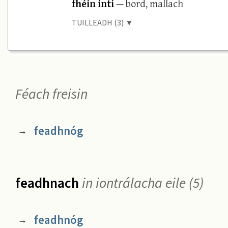
fhéin inti
— bord, mallach
TUILLEADH (3) ▼
Féach freisin
feadhnóg
→
feadhnach
in iontrálacha eile (5)
feadhnóg
→