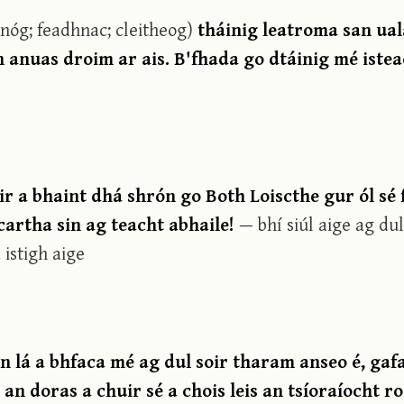
nóg; feadhnac; cleitheog)
tháinig leatroma san ua
 anuas droim ar ais. B'fhada go dtáinig mé istea
r a bhaint dhá shrón go Both Loiscthe gur ól sé
cartha sin ag teacht abhaile!
— bhí siúl aige ag du
 istigh aige
an lá a bhfaca mé ag dul soir tharam anseo é, gaf
n doras a chuir sé a chois leis an tsíoraíocht ro