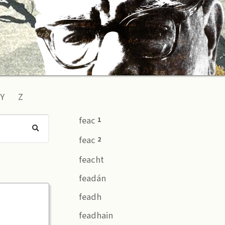
Y
Z
feac
1
feac
2
feacht
feadán
feadh
feadhain