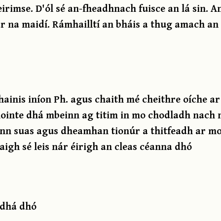
deirimse. D'ól sé an-fheadhnach fuisce an lá sin. 
ar na maidí. Rámhailltí an bháis a thug amach an l
hainis iníon Ph. agus chaith mé cheithre oíche ar
ointe dhá mbeinn ag titim in mo chodladh nach 
oinn suas agus dheamhan tionúr a thitfeadh ar mo
aigh sé leis nár éirigh an cleas céanna dhó
 dhá dhó