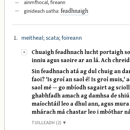
—
ainmfhocal, fireann
feadhnaigh
—
ginideach uatha:
1.
meitheal; scata; foireann
Chuaigh feadhnach lucht portaigh soi
+
inniu agus saoire ar an lá. Ach chrei
Sin feadhnach atá ag dul chuig an dam
faoi? 'Is groí an saol é! Is groí muis,
saol mé — go mbíodh sagairt ag scioll
ghabhfadh amach ag damhsa de shiúl o
maíochtáil leo a dhul ann, agus mura 
mhárach má chastar leo i mbóthar ná i 
TUILLEADH (2) ▼