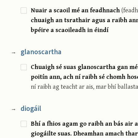
Nuair a scaoil mé an feadhnach
(feadh
chuaigh an tsrathair agus a raibh ann
bpéire a scaoileadh in éindí
glanoscartha
→
Chuaigh sé suas glanoscartha gan méi
poitín ann, ach ní raibh sé chomh hos
ní raibh ag teacht ar ais, mar bhí ballasta
diogáil
→
Bhí a fhios agam go raibh an bás air 
giogáilte suas. Dheamhan amach thar a