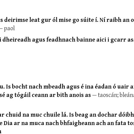
eirimse leat gur ól mise go súite í. Ní raibh an 
— paol
oi dheireadh agus feadhnach bainne aici i gcarr as
iu. Is bocht nach mbeadh agus é ina éadan ó uair 
 sé ag tógáil ceann ar bith anois as
— taoscán; bleán
 chuid na muc chuile lá. Is beag an dochar dóibh
re Dia ar na muca nach bhfaigheann ach an fata tor
u