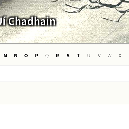
Uí Chadhain
M
N
O
P
Q
R
S
T
U
V
W
X