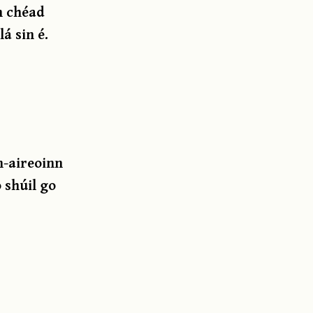
An chéad
á sin é.
n-aireoinn
 shúil go