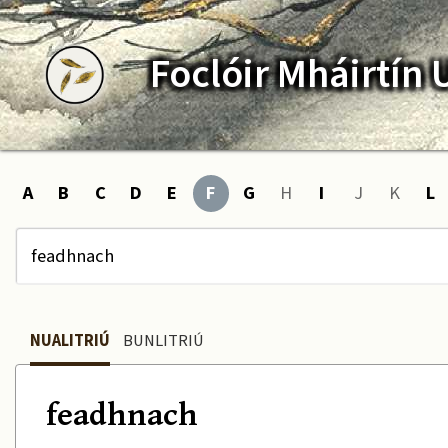
Foclóir
Mháirtín
A
B
C
D
E
F
G
H
I
J
K
L
NUALITRIÚ
BUNLITRIÚ
feadhnach