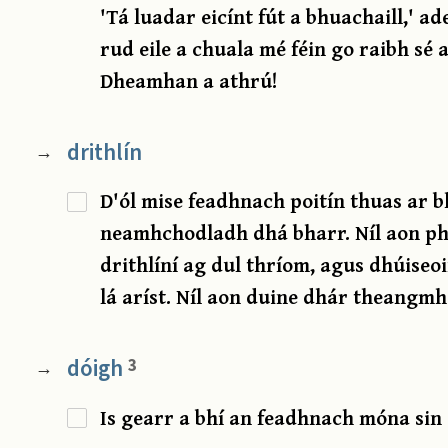
'Tá luadar eicínt fút a bhuachaill,' a
rud eile a chuala mé féin go raibh sé 
Dheamhan a athrú!
drithlín
→
D'ól mise feadhnach poitín thuas ar b
neamhchodladh dhá bharr. Níl aon ph
drithlíní ag dul thríom, agus dhúise
lá aríst. Níl aon duine dhár theangmh
dóigh
3
→
Is gearr a bhí an feadhnach móna sin