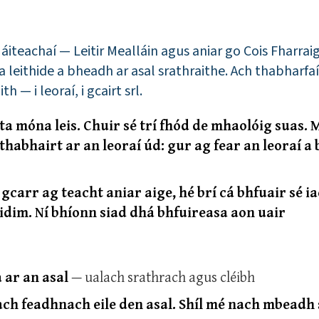
áiteachaí — Leitir Mealláin agus aniar go Cois Fharrai
leithide a bheadh ar asal srathraithe. Ach thabharfaí 
 — i leoraí, i gcairt srl.
a móna leis. Chuir sé trí fhód de mhaolóig suas.
thabhairt ar an leoraí úd: gur ag fear an leoraí a 
carr ag teacht aniar aige, hé brí cá bhfuair sé ia
eidim. Ní bhíonn siad dhá bhfuireasa aon uair
 ar an asal
— ualach srathrach agus cléibh
ach feadhnach eile den asal. Shíl mé nach mbeadh 