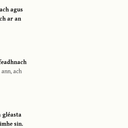
lach agus
ch ar an
 feadhnach
l ann, ach
a gléasta
imhe sin.