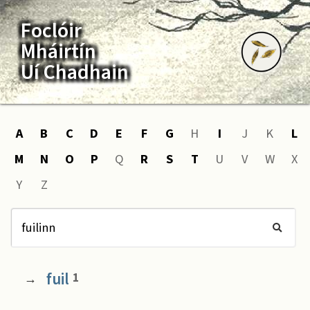
Foclóir
Mháirtín
Uí Chadhain
A
B
C
D
E
F
G
H
I
J
K
L
M
N
O
P
Q
R
S
T
U
V
W
X
Y
Z
fuil
1
→