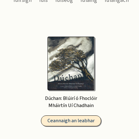
fuirsigh
fuis
fuiseog
fulaing
fulangach
Dúchan: Blúirí ó Fhoclóir
Mháirtín Uí Chadhain
Ceannaigh an leabhar