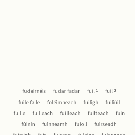
fudairnéis
fudar fadar
fuil
fuil
1
2
fuile faile
foléimneach
fuiligh
fuiliúil
fuille
fuilleach
fuílleach
fuilteach
fuin
fúinín
fuinneamh
fuíoll
fuirseadh