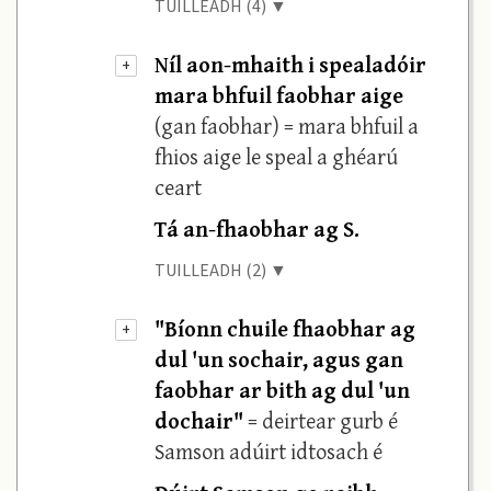
TUILLEADH (4) ▼
Níl aon-mhaith i spealadóir
+
mara bhfuil faobhar aige
(gan faobhar) = mara bhfuil a
fhios aige le speal a ghéarú
ceart
Tá an-fhaobhar ag S.
TUILLEADH (2) ▼
"Bíonn chuile fhaobhar ag
+
dul 'un sochair, agus gan
faobhar ar bith ag dul 'un
dochair"
= deirtear gurb é
Samson adúirt idtosach é