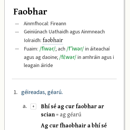
Faobhar
—
Ainmfhocal: Fireann
—
Geiniúnach Uathaidh agus Ainmneach
faobhair
Iolraidh:
/
fīwər
/
/
f′īwər
/
—
Fuaim:
; ach
in áiteachaí
/
fɛ̄wər
/
agus ag daoine;
in amhráin agus i
leagain áiride
1.
géireadas, géarú.
Bhí sé ag cur faobhar ar
a.
+
scian
= ag géarú
Ag cur fhaobhair a bhí sé