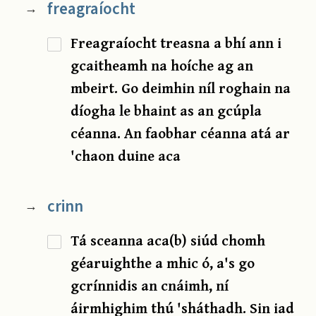
freagraíocht
→
Freagraíocht treasna a bhí ann i
gcaitheamh na hoíche ag an
mbeirt. Go deimhin níl roghain na
díogha le bhaint as an gcúpla
céanna. An faobhar céanna atá ar
'chaon duine aca
crinn
→
Tá sceanna aca(b) siúd chomh
géaruighthe a mhic ó, a's go
gcrínnidis an cnáimh, ní
áirmhighim thú 'sháthadh. Sin iad