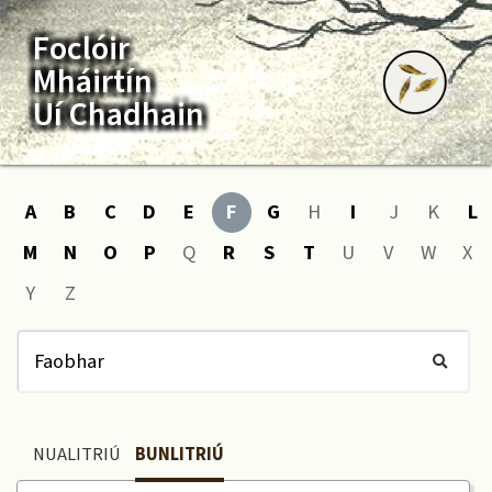
Foclóir
Mháirtín
Uí Chadhain
A
B
C
D
E
F
G
H
I
J
K
L
M
N
O
P
Q
R
S
T
U
V
W
X
Y
Z
NUALITRIÚ
BUNLITRIÚ