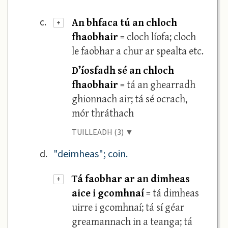
An bhfaca tú an chloch
c.
+
fhaobhair
= cloch líofa; cloch
le faobhar a chur ar spealta etc.
D’íosfadh sé an chloch
fhaobhair
= tá an ghearradh
ghionnach air; tá sé ocrach,
mór thráthach
TUILLEADH (3) ▼
d.
"deimheas"; coin.
Tá faobhar ar an dimheas
+
aice i gcomhnaí
= tá dimheas
uirre i gcomhnaí; tá sí géar
greamannach in a teanga; tá