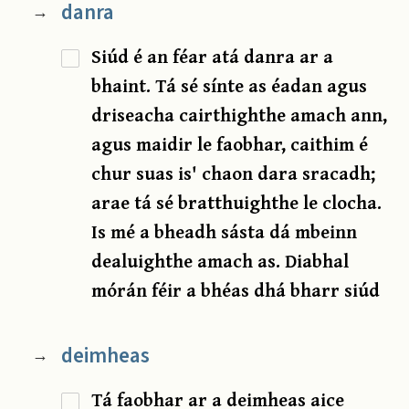
danra
→
Siúd é an féar atá danra ar a
bhaint. Tá sé sínte as éadan agus
driseacha cairthighthe amach ann,
agus maidir le faobhar, caithim é
chur suas is' chaon dara sracadh;
arae tá sé bratthuighthe le clocha.
Is mé a bheadh sásta dá mbeinn
dealuighthe amach as. Diabhal
mórán féir a bhéas dhá bharr siúd
deimheas
→
Tá faobhar ar a deimheas aice