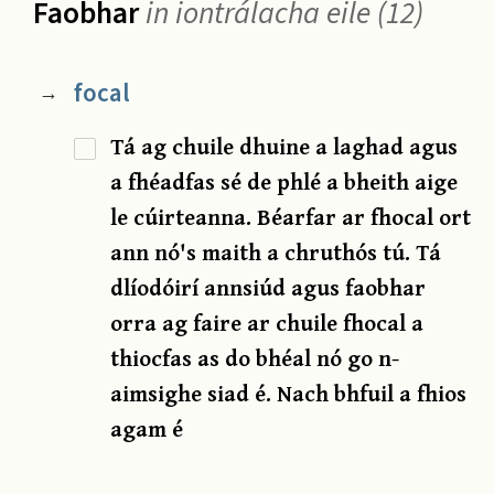
Faobhar
in iontrálacha eile (12)
focal
→
Tá ag chuile dhuine a laghad agus
a fhéadfas sé de phlé a bheith aige
le cúirteanna. Béarfar ar fhocal ort
ann nó's maith a chruthós tú. Tá
dlíodóirí annsiúd agus faobhar
orra ag faire ar chuile fhocal a
thiocfas as do bhéal nó go n-
aimsighe siad é. Nach bhfuil a fhios
agam é