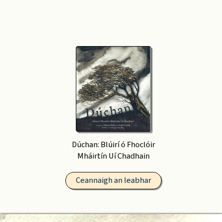
Dúchan: Blúirí ó Fhoclóir
Mháirtín Uí Chadhain
Ceannaigh an leabhar