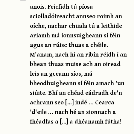
anois. Feicfidh tú píosa
sciolladóireacht annseo roimh an
oíche, nachar chuala tú a leithide
ariamh má ionnsuigheann sí féin
agus an rúisc thuas a chéile.
M'anam, nach hí an ribín réidh í an
bhean thuas muise ach an oiread
leis an gceann síos, má
bheodhuigheann sí féin amach 'un
siúite. Bhí an chéad eádradh de'n
achrann seo [...] indé … Cearca
'd'eile … nach hé an sionnach a
fhéadfas a [...] a dhéanamh fútha!