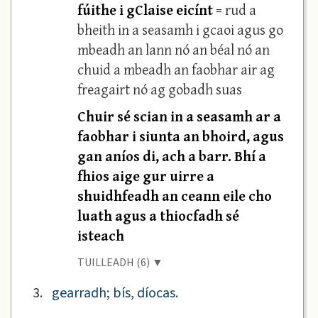
fúithe i gClaise eicínt
= rud a
bheith in a seasamh i gcaoi agus go
mbeadh an lann nó an béal nó an
chuid a mbeadh an faobhar air ag
freagairt nó ag gobadh suas
Chuir sé scian in a seasamh ar a
faobhar i siunta an bhoird, agus
gan aníos di, ach a barr. Bhí a
fhios aige gur uirre a
shuidhfeadh an ceann eile cho
luath agus a thiocfadh sé
isteach
TUILLEADH (6) ▼
3.
gearradh; bís, díocas.