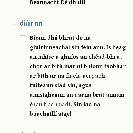
Beannacht Dé dhuit!
diúirinn
→
Bíonn dhá bhrat de na
giúirinneachaí sin féin ann. Is beag
an mhísc a ghníos an chéad-bhrat
chor ar bith mar ní bhíonn faobhar
ar bith ar na fiacla aca; ach
tuiteann siad sin, agus
aimsigheann an darna brat annsin
é
(an t-adhmad)
. Sin iad na
buachaillí aige!