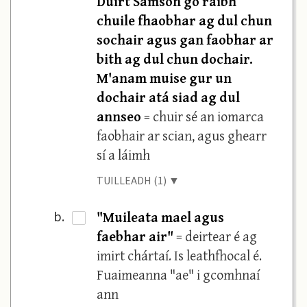
Dúirt Samson go raibh
chuile fhaobhar ag dul chun
sochair agus gan faobhar ar
bith ag dul chun dochair.
M'anam muise gur un
dochair atá siad ag dul
annseo
= chuir sé an iomarca
faobhair ar scian, agus ghearr
sí a láimh
TUILLEADH (1) ▼
"Muileata mael agus
b.
·
faebhar air"
= deirtear é ag
imirt chártaí. Is leathfhocal é.
Fuaimeanna "ae" i gcomhnaí
ann