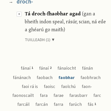
droch-
→
Tá droch-fhaobhar agad
(gan a
+
bheith indon speal, rásúr, scian, ná eile
a ghéarú go maith)
TUILLEADH (1) ▼
fánaí
fánaí
fánaíocht
fánán
1
2
fánánach
faobach
faobhar
faobhrach
faoi rá is
faoisc
faolchú
faon-
faonoscailt
fara
farae
farasbarr
farc
farcáil
farcán
farra
farúch
fás
1