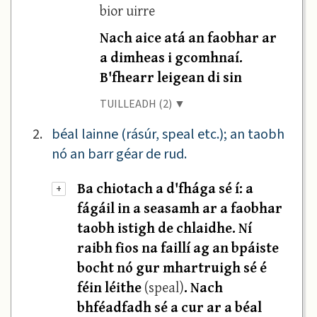
bior uirre
Nach aice atá an faobhar ar
a dimheas i gcomhnaí.
B'fhearr leigean di sin
TUILLEADH (2) ▼
2.
béal lainne (rásúr, speal etc.); an taobh
nó an barr géar de rud.
Ba chiotach a d'fhága sé í: a
+
fágáil in a seasamh ar a faobhar
taobh istigh de chlaidhe. Ní
raibh fios na faillí ag an bpáiste
bocht nó gur mhartruigh sé é
féin léithe
(speal)
. Nach
bhféadfadh sé a cur ar a béal