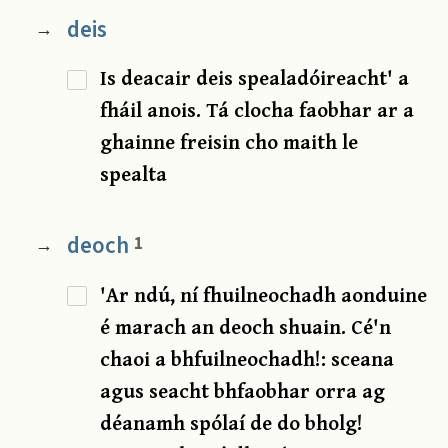
deis
→
Is deacair deis spealadóireacht' a
fháil anois. Tá clocha faobhar ar a
ghainne freisin cho maith le
spealta
deoch
1
→
'Ar ndú, ní fhuilneochadh aonduine
é marach an deoch shuain. Cé'n
chaoi a bhfuilneochadh!: sceana
agus seacht bhfaobhar orra ag
déanamh spólaí de do bholg!