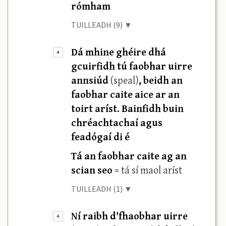
rómham
TUILLEADH (9) ▼
Dá mhine ghéire dhá
+
gcuirfidh tú faobhar uirre
annsiúd
(speal)
, beidh an
faobhar caite aice ar an
toirt aríst. Bainfidh buin
chréachtachaí agus
feadógaí di é
Tá an faobhar caite ag an
scian seo
= tá sí maol aríst
TUILLEADH (1) ▼
Ní raibh d'fhaobhar uirre
+