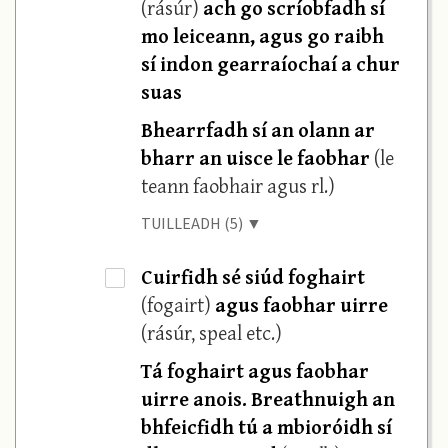
(rásúr)
ach go scríobfadh sí
mo leiceann, agus go raibh
sí indon gearraíochaí a chur
suas
Bhearrfadh sí an olann ar
bharr an uisce le faobhar
(le
teann faobhair agus rl.)
TUILLEADH (5) ▼
Cuirfidh sé siúd foghairt
·
(fogairt)
agus faobhar uirre
(rásúr, speal etc.)
Tá foghairt agus faobhar
uirre anois. Breathnuigh an
bhfeicfidh tú a mbioróidh sí