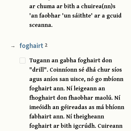
ar chuma ar bith a chuirea(nn)s
'an faobhar 'un sáithte' ar a gcuid
sceanna.
foghairt
2
→
Tugann an gabha foghairt don
"drill". Coinníonn sé dhá chur síos
agus aníos san uisce, nó go mbíonn
foghairt ann. Ní leigeann an
fhoghairt don fhaobhar maolú. Ní
imeóidh an géireadas as má bhíonn
fabhairt ann. Ní theigheann
foghairt ar bith igcrúdh. Cuireann