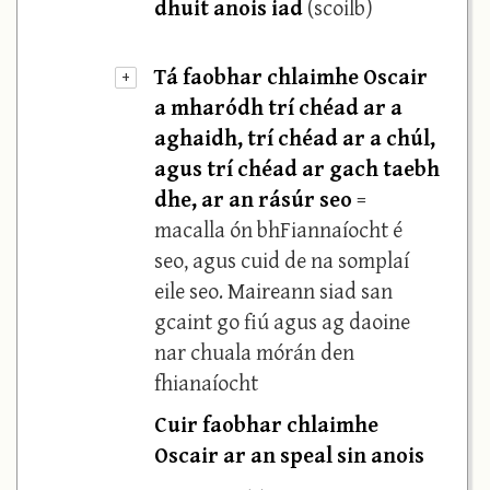
dhuit anois iad
(scoilb)
Tá faobhar chlaimhe Oscair
+
a mharódh trí chéad ar a
aghaidh, trí chéad ar a chúl,
agus trí chéad ar gach taebh
dhe, ar an rásúr seo
=
macalla ón bhFiannaíocht é
seo, agus cuid de na somplaí
eile seo. Maireann siad san
gcaint go fiú agus ag daoine
nar chuala mórán den
fhianaíocht
Cuir faobhar chlaimhe
Oscair ar an speal sin anois