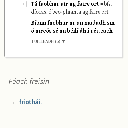
Tá faobhar air ag faire ort
= bís,
+
díocas, é beo-phianta ag faire ort
Bíonn faobhar ar an madadh sin
ó aireós sé an béilí dhá réiteach
TUILLEADH (6) ▼
Féach freisin
friotháil
→