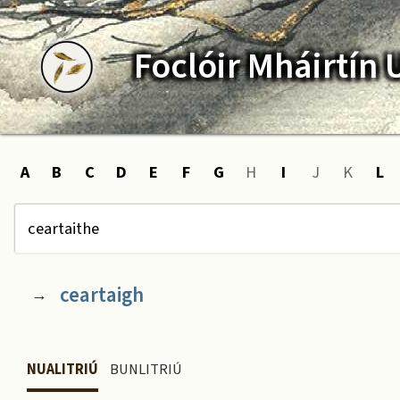
Foclóir
Mháirtín
A
B
C
D
E
F
G
H
I
J
K
L
ceartaigh
→
NUALITRIÚ
BUNLITRIÚ