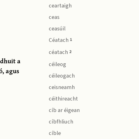
ceartaigh
ceas
ceasúil
Céatach
1
céatach
2
dhuit a
céileog
dó, agus
céileogach
ceisneamh
céithireacht
cíb ar éigean
cíbfhliuch
cíble