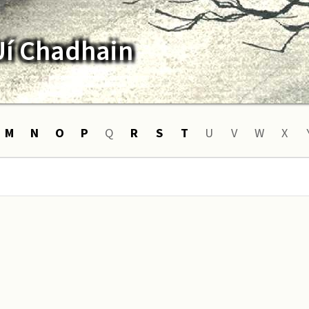
Uí Chadhain
M
N
O
P
Q
R
S
T
U
V
W
X