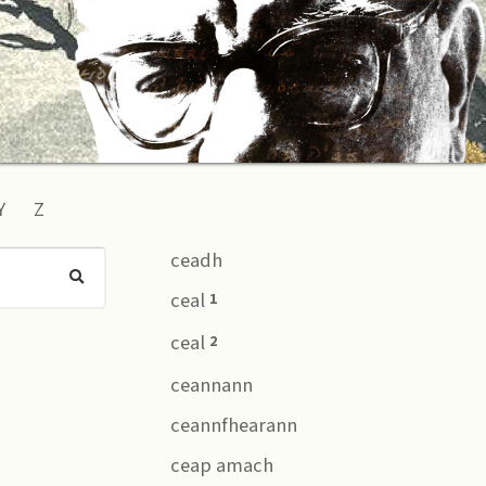
Y
Z
ceadh
ceal
1
ceal
2
ceannann
ceannfhearann
ceap amach