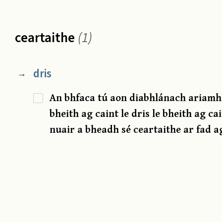
ceartaithe
(1)
dris
→
An bhfaca tú aon diabhlánach ariamh 
bheith ag caint le dris le bheith ag ca
nuair a bheadh sé ceartaithe ar fad ag