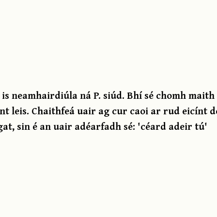
is neamhairdiúla ná P. siúd. Bhí sé chomh maith 
int leis. Chaithfeá uair ag cur caoi ar rud eicínt 
at, sin é an uair adéarfadh sé: 'céard adeir tú'