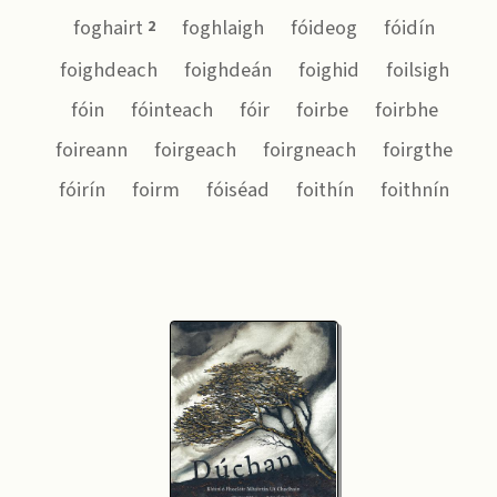
foghairt
foghlaigh
fóideog
fóidín
2
foighdeach
foighdeán
foighid
foilsigh
fóin
fóinteach
fóir
foirbe
foirbhe
foireann
foirgeach
foirgneach
foirgthe
fóirín
foirm
fóiséad
foithín
foithnín