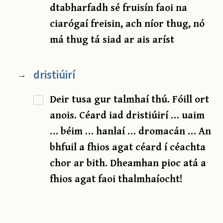
dtabharfadh sé fruisín faoi na
ciarógaí freisin, ach níor thug, nó
má thug tá siad ar ais aríst
dristiúirí
→
Deir tusa gur talmhaí thú. Fóill ort
anois. Céard iad dristiúirí … uaim
… béim … hanlaí … dromacán … An
bhfuil a fhios agat céard í céachta
chor ar bith. Dheamhan pioc atá a
fhios agat faoi thalmhaíocht!