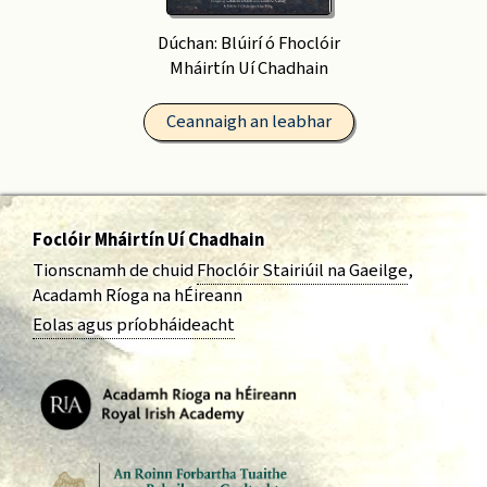
Dúchan: Blúirí ó Fhoclóir
Mháirtín Uí Chadhain
Ceannaigh an leabhar
Foclóir Mháirtín Uí Chadhain
Tionscnamh de chuid
Fhoclóir Stairiúil na Gaeilge
,
Acadamh Ríoga na hÉireann
Eolas agus príobháideacht