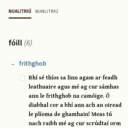
NUALITRIÚ
BUNLITRIÚ
fóill
(6)
frithghob
→
Bhí sé thíos sa linn agam ar feadh
leathuaire agus mé ag cur sámhas
ann le frithghob na camóige. Ó
diabhal cor a bhí ann ach an oiread
le plíoma de ghamhain! Meas tú
nach raibh mé ag cur scrúdtaí orm