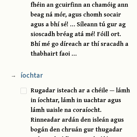
fhéin an gcuirfinn an chamóig ann
beag ná mór, agus chomh socair
agus a bhí sé! … Síleann tú gur ag
sioscadh bréag atá mé! Fóill ort.
Bhí mé go díreach ar thí sracadh a
thabhairt faoi …
íochtar
→
Rugadar isteach ar a chéile — lámh
in íochtar, lámh in uachtar agus
lámh uaisle na coraíocht.
Rinneadar ardán den isleán agus
bogán den chruán gur thugadar