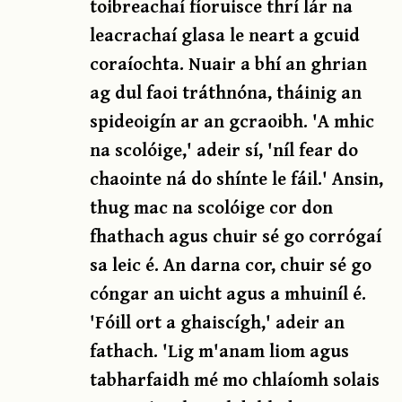
toibreachaí fíoruisce thrí lár na
leacrachaí glasa le neart a gcuid
coraíochta. Nuair a bhí an ghrian
ag dul faoi tráthnóna, tháinig an
spideoigín ar an gcraoibh. 'A mhic
na scolóige,' adeir sí, 'níl fear do
chaointe ná do shínte le fáil.' Ansin,
thug mac na scolóige cor don
fhathach agus chuir sé go corrógaí
sa leic é. An darna cor, chuir sé go
cóngar an uicht agus a mhuiníl é.
'Fóill ort a ghaiscígh,' adeir an
fathach. 'Lig m'anam liom agus
tabharfaidh mé mo chlaíomh solais