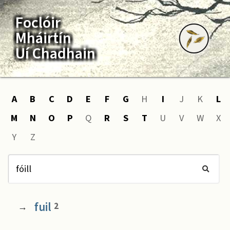
Foclóir
Mháirtín
Uí Chadhain
A
B
C
D
E
F
G
H
I
J
K
L
M
N
O
P
Q
R
S
T
U
V
W
X
Y
Z
fuil
2
→