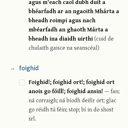
agus m'each caol dubh duit a
bhéarfadh ar an ngaoith Mhárta a
bheadh roimpi agus nach
mbéarfadh an ghaoth Márta a
bheadh ina diaidh uirthi
(cuid de
chulaith gaisce na seanscéal)
foighid
→
Foighid!; foighid ort!; foighid ort
anois go fóill!; foighid ansin!
— fan;
ná corraigh; ná bíodh deifir ort; glac
go réidh tú féin; stop; bí in do shost
srl.