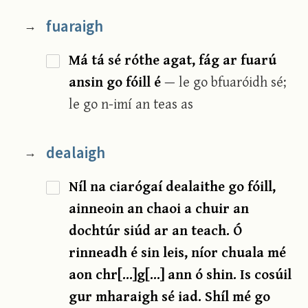
fuaraigh
→
Má tá sé róthe agat, fág ar fuarú
ansin go fóill é
— le go bfuaróidh sé;
le go n-imí an teas as
dealaigh
→
Níl na ciarógaí dealaithe go fóill,
ainneoin an chaoi a chuir an
dochtúr siúd ar an teach. Ó
rinneadh é sin leis, níor chuala mé
aon chr[...]g[...] ann ó shin. Is cosúil
gur mharaigh sé iad. Shíl mé go