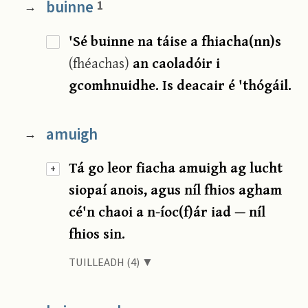
buinne
1
→
'Sé buinne na táise a fhiacha(nn)s
(fhéachas)
an caoladóir i
gcomhnuidhe. Is deacair é 'thógáil.
amuigh
→
Tá go leor fiacha amuigh ag lucht
+
siopaí anois, agus níl fhios agham
cé'n chaoi a n-íoc(f)ár iad — níl
fhios sin.
TUILLEADH (4) ▼