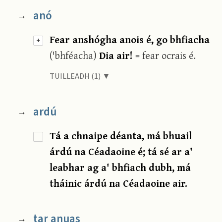
anó
→
Fear anshógha anois é, go bhfiacha
+
('bhféacha)
Dia air!
= fear ocrais é.
TUILLEADH (1) ▼
ardú
→
Tá a chnaipe déanta, má bhuail
árdú na Céadaoine é; tá sé ar a'
leabhar ag a' bhfiach dubh, má
tháinic árdú na Céadaoine air.
tar anuas
→