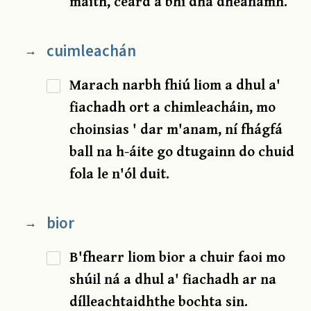
maith, céard a bhí dhá dhéanamh.
cuimleachán
→
Marach narbh fhiú liom a dhul a'
fiachadh ort a chimleacháin, mo
choinsias ' dar m'anam, ní fhágfá
ball na h-áite go dtugainn do chuid
fola le n'ól duit.
bior
→
B'fhearr liom bior a chuir faoi mo
shúil ná a dhul a' fiachadh ar na
dílleachtaidhthe bochta sin.