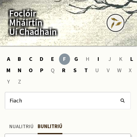
Foclóir
Mháirtín
Uí Chadhain
A
B
C
D
E
F
G
H
I
J
K
L
M
N
O
P
Q
R
S
T
U
V
W
X
Y
Z
NUALITRIÚ
BUNLITRIÚ