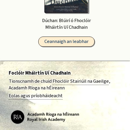
Dúchan: Blúirí ó Fhoclóir
Mháirtín Uí Chadhain
Ceannaigh an leabhar
Foclóir Mháirtín Uí Chadhain
Tionscnamh de chuid
Fhoclóir Stairiúil na Gaeilge
,
Acadamh Ríoga na hÉireann
Eolas agus príobháideacht