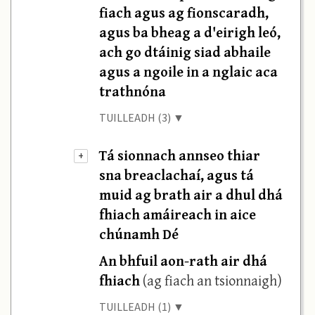
fiach agus ag fionscaradh,
agus ba bheag a d'eirigh leó,
ach go dtáinig siad abhaile
agus a ngoile in a nglaic aca
trathnóna
TUILLEADH (3) ▼
Tá sionnach annseo thiar
+
sna breaclachaí, agus tá
muid ag brath air a dhul dhá
fhiach amáireach in aice
chúnamh Dé
An bhfuil aon-rath air dhá
fhiach
(ag fiach an tsionnaigh)
TUILLEADH (1) ▼