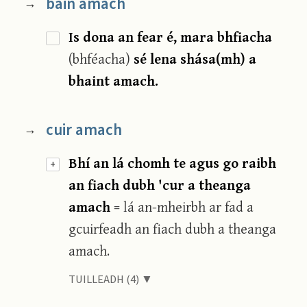
bain amach
→
Is dona an fear é, mara bhfiacha
(bhféacha)
sé lena shása(mh) a
bhaint amach.
cuir amach
→
Bhí an lá chomh te agus go raibh
+
an fiach dubh 'cur a theanga
amach
= lá an-mheirbh ar fad a
gcuirfeadh an fiach dubh a theanga
amach.
TUILLEADH (4) ▼