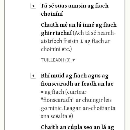
Tá sé suas annsin ag fiach
+
choiníní
Chaith mé an lá inné ag fiach
ghirriachaí
(Ach tá sé neamh-
aistríoch freisin .i. ag fiach ar
choiníní etc.)
TUILLEADH (3) ▼
Bhí muid ag fiach agus ag
+
fionscaradh ar feadh an lae
= ag fiach (cuirtear
"fionscaradh" ar chuingir leis
go minic. Leagan an-choitianta
sna scéalta é)
Chaith an cúpla seo an lá ag