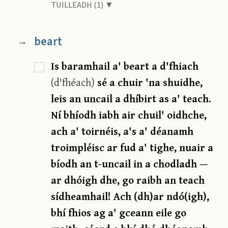
TUILLEADH (1) ▼
beart
→
Is baramhail a' beart a d'fhiach
(d'fhéach)
sé a chuir 'na shuidhe,
leis an uncail a dhíbirt as a' teach.
Ní bhíodh iabh air chuil' oidhche,
ach a' toirnéis, a's a' déanamh
troimpléisc ar fud a' tighe, nuair a
bíodh an t-uncail in a chodladh —
ar dhóigh dhe, go raibh an teach
sídheamhail! Ach (dh)ar ndó(igh),
bhí fhios ag a' gceann eile go