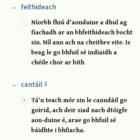
feithideach
→
Níorbh fhiú d'aonduine a dhul ag
fiachadh ar an bhfeithideach bocht
sin. Níl ann ach na cheithre eite. Is
beag le go bhfuil sé indiaidh a
chéile chor ar bith
cantáil
2
→
Tá'n teach mór sin le canndáil go
+
goirid, ach deir siad nach dtóigfe
aon-duine é, arae go bhfuil sé
báidhte i bhfiacha.