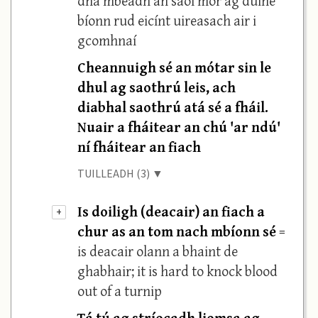
dhá mbeadh an saol mór ag duine
bíonn rud eicínt uireasach air i
gcomhnaí
Cheannuigh sé an mótar sin le
dhul ag saothrú leis, ach
diabhal saothrú atá sé a fháil.
Nuair a fháitear an chú 'ar ndú'
ní fháitear an fiach
TUILLEADH (3) ▼
Is doiligh (deacair) an fiach a
+
chur as an tom nach mbíonn sé
=
is deacair olann a bhaint de
ghabhair; it is hard to knock blood
out of a turnip
Tá tú ag stríocadh liomsa ag