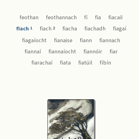
feothan
feothannach
fí
fia
fiacail
fiach
fiach
fiacha
fiachadh
fiagaí
1
2
fiagaíocht
fianaise
fiann
fiannach
fiannaí
fiannaíocht
fiannóir
fiar
fiarachaí
fiata
fiatúil
fíbín