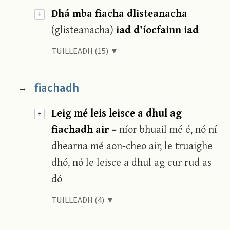
Dhá mba fiacha dlisteanacha
+
(glisteanacha)
iad d'íocfainn iad
TUILLEADH (15) ▼
fiachadh
→
Leig mé leis leisce a dhul ag
+
fiachadh air
= níor bhuail mé é, nó ní
dhearna mé aon-cheo air, le truaighe
dhó, nó le leisce a dhul ag cur rud as
dó
TUILLEADH (4) ▼