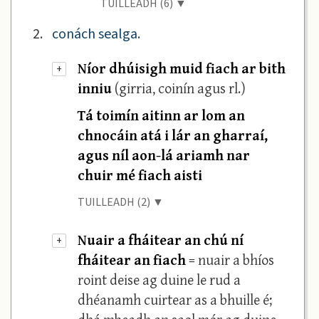
TUILLEADH (6) ▼
2.
conách sealga.
Níor dhúisigh muid fiach ar bith
+
inniu
(girria, coinín agus rl.)
Tá toimín aitinn ar lom an
chnocáin atá i lár an gharraí,
agus níl aon-lá ariamh nar
chuir mé fiach aisti
TUILLEADH (2) ▼
Nuair a fháitear an chú ní
+
fháitear an fiach
= nuair a bhíos
roint deise ag duine le rud a
dhéanamh cuirtear as a bhuille é;