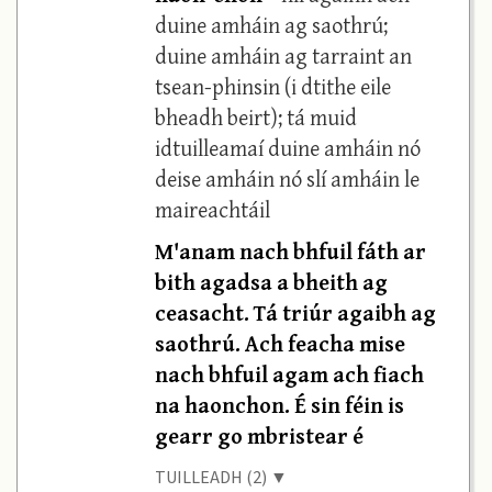
duine amháin ag saothrú;
duine amháin ag tarraint an
tsean-phinsin (i dtithe eile
bheadh beirt); tá muid
idtuilleamaí duine amháin nó
deise amháin nó slí amháin le
maireachtáil
M'anam nach bhfuil fáth ar
bith agadsa a bheith ag
ceasacht. Tá triúr agaibh ag
saothrú. Ach feacha mise
nach bhfuil agam ach fiach
na haonchon. É sin féin is
gearr go mbristear é
TUILLEADH (2) ▼