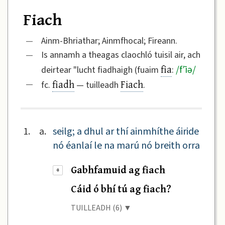
Fiach
—
Ainm-Bhriathar; Ainmfhocal; Fireann.
—
Is annamh a theagas claochló tuisil air, ach
fia
/
f′īə
/
deirtear "lucht fiadhaigh (fuaim
:
fiadh
Fiach
—
fc.
— tuilleadh
.
1.
a.
seilg; a dhul ar thí ainmhíthe áiride
nó éanlaí le na marú nó breith orra
Gabhfamuid ag fiach
+
Cáid ó bhí tú ag fiach?
TUILLEADH (6) ▼