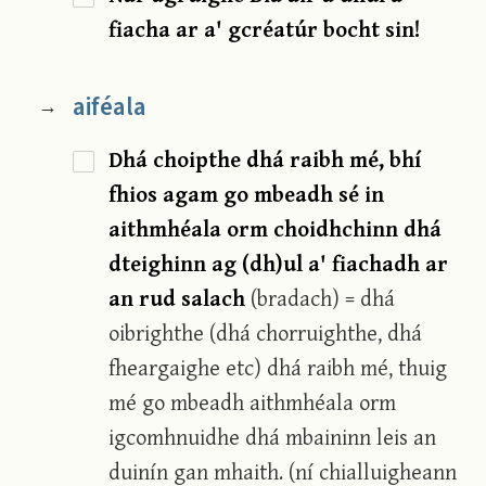
fiacha ar a' gcréatúr bocht sin!
aiféala
→
Dhá choipthe dhá raibh mé, bhí
fhios agam go mbeadh sé in
aithmhéala orm choidhchinn dhá
dteighinn ag (dh)ul a' fiachadh ar
an rud salach
(bradach) = dhá
oibrighthe (dhá chorruighthe, dhá
fheargaighe etc) dhá raibh mé, thuig
mé go mbeadh aithmhéala orm
igcomhnuidhe dhá mbaininn leis an
duinín gan mhaith. (ní chialluigheann