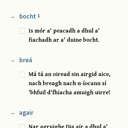
bocht
1
→
Is mór a' peacadh a dhul a'
fiachadh ar a' duine bocht.
breá
→
Má tá an oiread sin airgid aice,
nach breagh nach n-íocann sí
'bhfuil d'fhiacha amuigh uirre!
agair
→
Nar agruighe Dia air a dhul a'