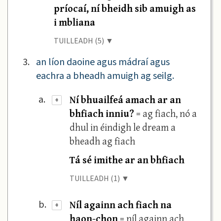
príocaí, ní bheidh sib amuigh as
i mbliana
TUILLEADH (5) ▼
3.
an líon daoine agus mádraí agus
eachra a bheadh amuigh ag seilg.
Ní bhuailfeá amach ar an
a.
+
bhfiach inniu?
= ag fiach, nó a
dhul in éindigh le dream a
bheadh ag fiach
Tá sé imithe ar an bhfiach
TUILLEADH (1) ▼
Níl againn ach fiach na
b.
+
haon-chon
= níl againn ach