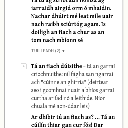
iarraidh airgid orm ó mhaidin.
Nachar dhúirt mé leat míle uair
nach raibh sciúrtóg agam. Is
doiligh an fiach a chur as an
tom nach mbíonn sé
TUILLEADH (2) ▼
Tá an fiach dúisithe
= tá an garraí
+
críochnuithe; níl fágha san ngarraí
ach "cúinne an ghirria" (deirtear
seo i gcomhnaí nuair a bhíos garraí
curtha ar fad nó a leithide. Níor
chuala mé aon-údar leis)
Ar dhíbir tú an fiach as? … Tá an
cúilín thiar gan cur fós! Dar