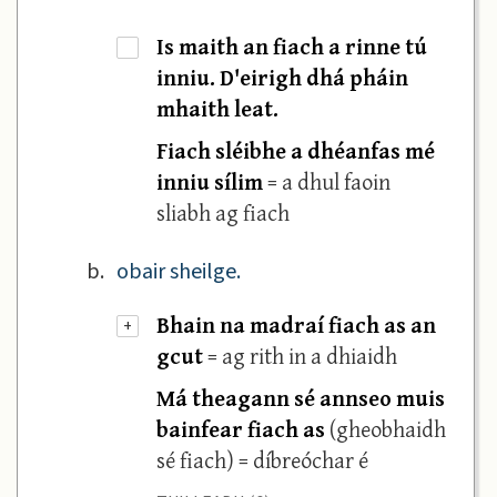
Is maith an fiach a rinne tú
·
inniu. D'eirigh dhá pháin
mhaith leat.
Fiach sléibhe a dhéanfas mé
inniu sílim
= a dhul faoin
sliabh ag fiach
b.
obair sheilge.
Bhain na madraí fiach as an
+
gcut
= ag rith in a dhiaidh
Má theagann sé annseo muis
bainfear fiach as
(gheobhaidh
sé fiach) = díbreóchar é