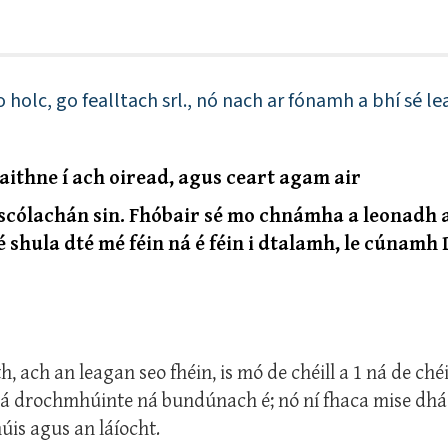
 holc, go fealltach srl., nó nach ar fónamh a bhí sé lea
-aithne í ach oiread, agus ceart agam air
 scólachán sin. Fhóbair sé mo chnámha a leonadh 
é shula dté mé féin ná é féin i dtalamh, le cúnamh 
, ach an leagan seo fhéin, is mó de chéill a 1 ná de chéil
 ná drochmhúinte ná bundúnach é; nó ní fhaca mise dhá
úis agus an láíocht.