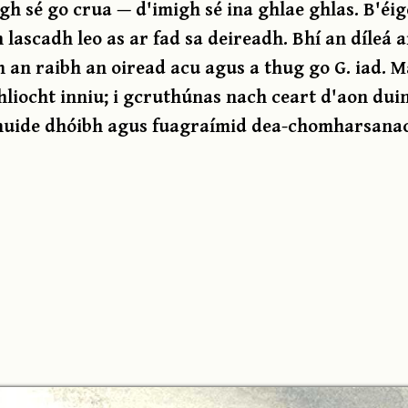
gh sé go crua — d'imigh sé ina ghlae ghlas. B'éi
lascadh leo as ar fad sa deireadh. Bhí an díleá a
m an raibh an oiread acu agus a thug go G. iad. M
shliocht inniu; i gcruthúnas nach ceart d'aon dui
í muide dhóibh agus fuagraímid dea-chomharsana