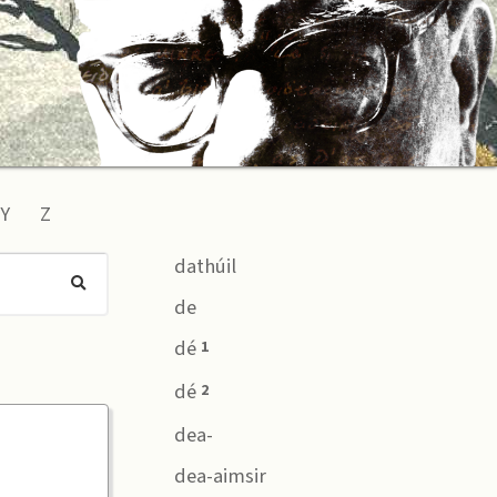
Y
Z
dathúil
de
dé
1
dé
2
dea-
dea-aimsir