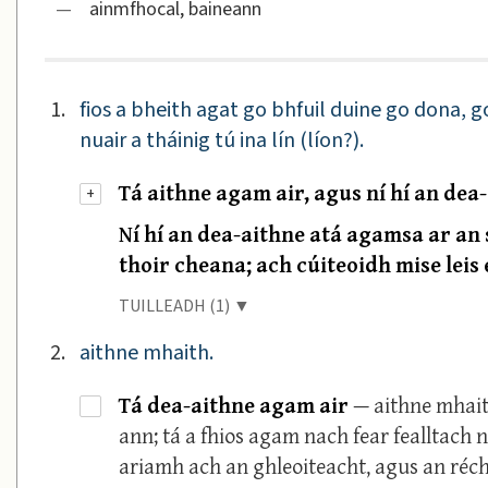
—
ainmfhocal, baineann
1.
fios a bheith agat go bhfuil duine go dona, go
nuair a tháinig tú ina lín (líon?).
Tá aithne agam air, agus ní hí an dea
+
Ní hí an dea-aithne atá agamsa ar an
thoir cheana; ach cúiteoidh mise leis 
TUILLEADH (1) ▼
2.
aithne mhaith.
Tá dea-aithne agam air
— aithne mhaith
·
ann; tá a fhios agam nach fear fealltach
ariamh ach an ghleoiteacht, agus an réch