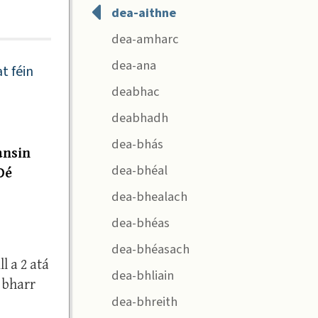
dea-aithne
dea-amharc
dea-ana
t féin
deabhac
deabhadh
dea-bhás
ansin
dea-bhéal
Dé
dea-bhealach
dea-bhéas
dea-bhéasach
l a 2 atá
dea-bhliain
 bharr
dea-bhreith