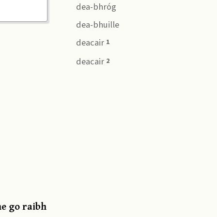
dea-bhróg
dea-bhuille
deacair
1
deacair
2
ne go raibh