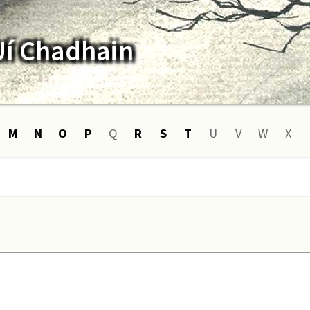
Uí Chadhain
M
N
O
P
Q
R
S
T
U
V
W
X