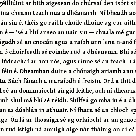
éilliúint ar bith aigesean do chúrsaí den tsórt si
sé ina cheann teach nua a dhéanamh. Ní bheadh 
n sin é, théis go raibh chuile dhuine ag cur aith
n é — 'sé a bhí anseo an uair sin — chuala mé gur
ágadh sé an cnocán agus a raibh ann lena n-anó f
n ó chuirfeadh sé roimhe rud a dhéanamh. Bhí s
 lúdrachaí ar aon nós, agus rinne sé an teach. Tá
ú féin é. Dheamhan duine a chónaigh ariamh ann s
. Sách fánach a maraíodh é freisin. Ord a thit d
ll sé an domhnaíocht airgid léithe, ach ní dhearna
amh shul má bhí sé réidh. Shílfeá go mba in é a d
n as dúshlán in athuair. Ní fhaca sé an chloch s
ge. Ón lá ar thosaigh sé ag orlaíocht ar an gcno
an rud istigh ná amuigh aige nár tháinig an díleá 