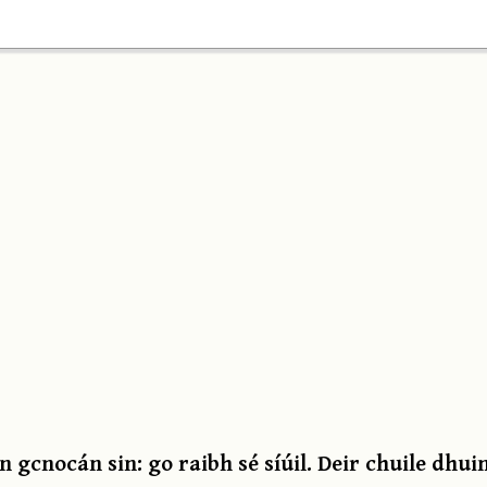
 gcnocán sin: go raibh sé síúil. Deir chuile dhui