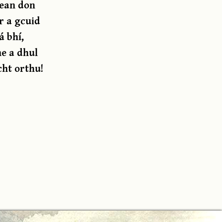
gean don
r a gcuid
á bhí,
ne a dhul
cht orthu!