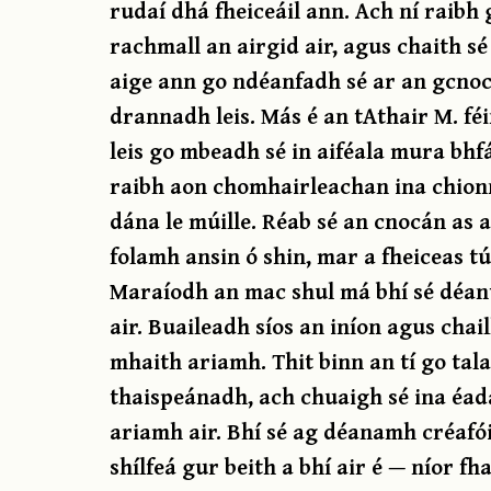
rudaí dhá fheiceáil ann. Ach ní raibh g
rachmall an airgid air, agus chaith 
aige ann go ndéanfadh sé ar an gcnocá
drannadh leis. Más é an tAthair M. féi
leis go mbeadh sé in aiféala mura bhf
raibh aon chomhairleachan ina chion
dána le múille. Réab sé an cnocán as a
folamh ansin ó shin, mar a fheiceas t
Maraíodh an mac shul má bhí sé déanta
air. Buaileadh síos an iníon agus chai
mhaith ariamh. Thit binn an tí go tal
thaispeánadh, ach chuaigh sé ina éada
ariamh air. Bhí sé ag déanamh créafói
shílfeá gur beith a bhí air é — níor fh