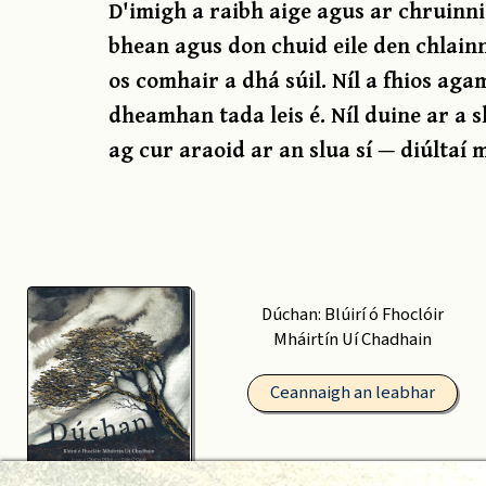
D'imigh a raibh aige agus ar chruinni
bhean agus don chuid eile den chlainn 
os comhair a dhá súil. Níl a fhios aga
dheamhan tada leis é. Níl duine ar a 
ag cur araoid ar an slua sí — diúlta
Dúchan: Blúirí ó Fhoclóir
Mháirtín Uí Chadhain
Ceannaigh an leabhar