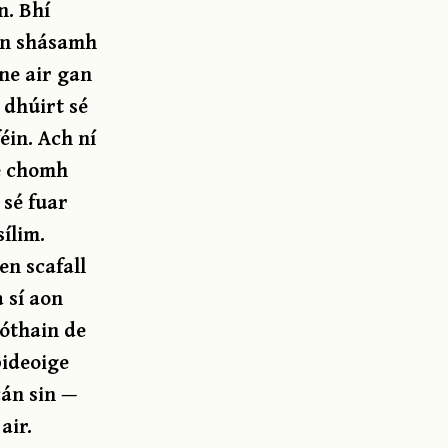
n. Bhí
aon shásamh
ne air gan
 dhúirt sé
éin. Ach ní
é chomh
 sé fuar
ílim.
en scafall
 sí aon
hóthain de
pideoige
cán sin —
air.