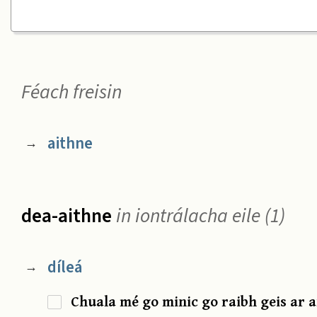
Féach freisin
aithne
→
dea-aithne
in iontrálacha eile (1)
díleá
→
Chuala mé go minic go raibh geis ar an