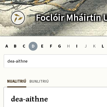
Foclóir
Mháirtín
A
B
C
D
E
F
G
H
I
J
K
L
NUALITRIÚ
BUNLITRIÚ
dea-aithne