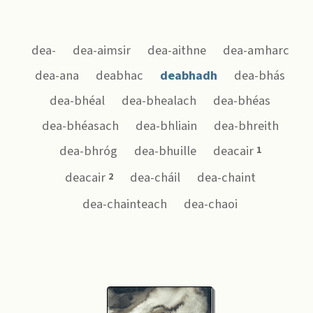
dea-
dea-aimsir
dea-aithne
dea-amharc
dea-ana
deabhac
deabhadh
dea-bhás
dea-bhéal
dea-bhealach
dea-bhéas
dea-bhéasach
dea-bhliain
dea-bhreith
dea-bhróg
dea-bhuille
deacair
1
deacair
dea-cháil
dea-chaint
2
dea-chainteach
dea-chaoi