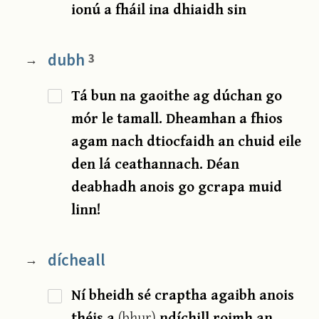
ionú a fháil ina dhiaidh sin
dubh
3
→
Tá bun na gaoithe ag dúchan go
mór le tamall. Dheamhan a fhios
agam nach dtiocfaidh an chuid eile
den lá ceathannach. Déan
deabhadh anois go gcrapa muid
linn!
dícheall
→
Ní bheidh sé craptha agaibh anois
théis a
(bhur)
ndíchill roimh an