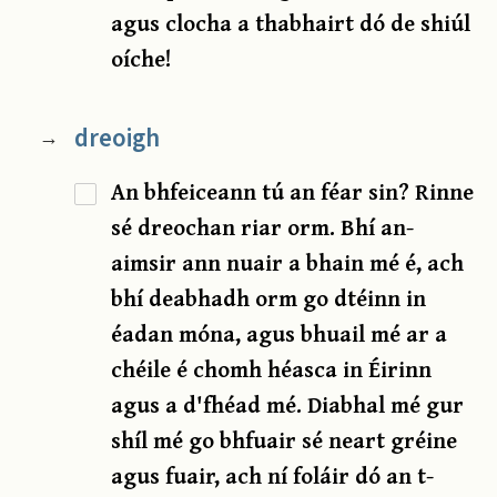
agus clocha a thabhairt dó de shiúl
oíche!
dreoigh
→
An bhfeiceann tú an féar sin? Rinne
sé dreochan riar orm. Bhí an-
aimsir ann nuair a bhain mé é, ach
bhí deabhadh orm go dtéinn in
éadan móna, agus bhuail mé ar a
chéile é chomh héasca in Éirinn
agus a d'fhéad mé. Diabhal mé gur
shíl mé go bhfuair sé neart gréine
agus fuair, ach ní foláir dó an t-