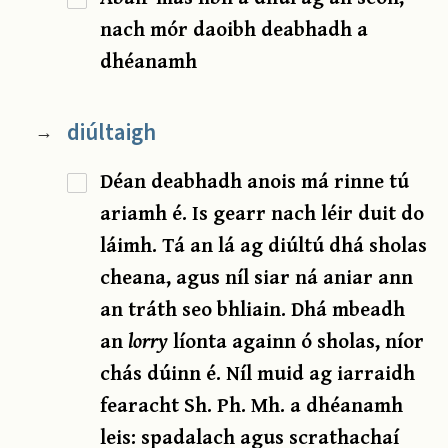
nach mór daoibh deabhadh a
dhéanamh
diúltaigh
→
Déan deabhadh anois má rinne tú
ariamh é. Is gearr nach léir duit do
láimh. Tá an lá ag diúltú dhá sholas
cheana, agus níl siar ná aniar ann
an tráth seo bhliain. Dhá mbeadh
an
lorry
líonta againn ó sholas, níor
chás dúinn é. Níl muid ag iarraidh
fearacht Sh. Ph. Mh. a dhéanamh
leis: spadalach agus scrathachaí