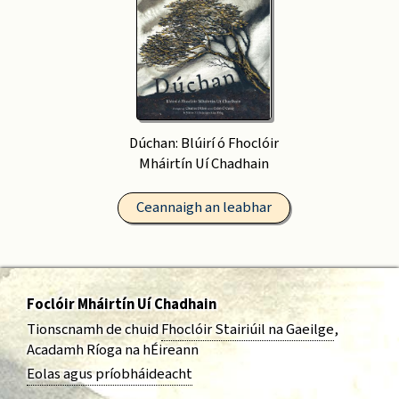
Dúchan: Blúirí ó Fhoclóir
Mháirtín Uí Chadhain
Ceannaigh an leabhar
Foclóir Mháirtín Uí Chadhain
Tionscnamh de chuid
Fhoclóir Stairiúil na Gaeilge
,
Acadamh Ríoga na hÉireann
Eolas agus príobháideacht