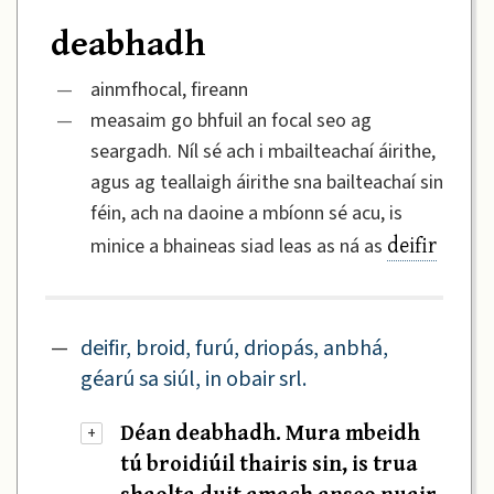
deabhadh
—
ainmfhocal, fireann
—
measaim go bhfuil an focal seo ag
seargadh. Níl sé ach i mbailteachaí áirithe,
agus ag teallaigh áirithe sna bailteachaí sin
féin, ach na daoine a mbíonn sé acu, is
deifir
minice a bhaineas siad leas as ná as
—
deifir, broid, furú, driopás, anbhá,
géarú sa siúl, in obair srl.
Déan deabhadh. Mura mbeidh
+
tú broidiúil thairis sin, is trua
shaolta duit amach anseo nuair