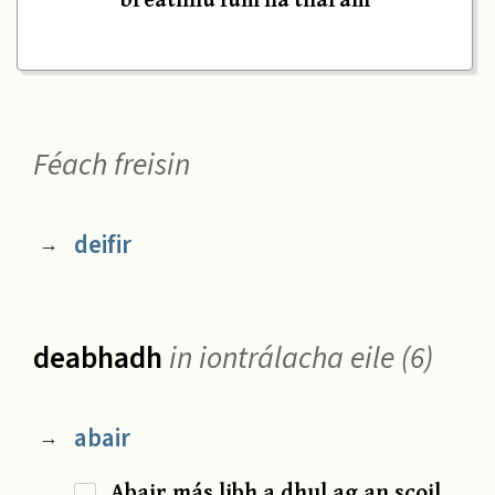
Féach freisin
deifir
→
deabhadh
in iontrálacha eile (6)
abair
→
Abair más libh a dhul ag an scoil,