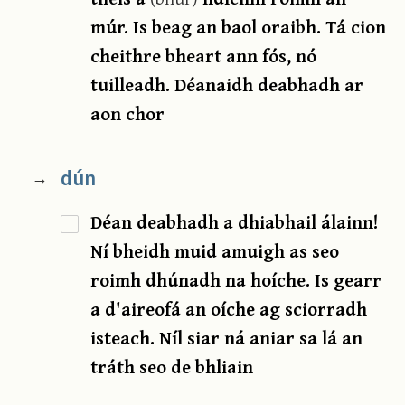
múr. Is beag an baol oraibh. Tá cion
cheithre bheart ann fós, nó
tuilleadh. Déanaidh deabhadh ar
aon chor
dún
→
Déan deabhadh a dhiabhail álainn!
Ní bheidh muid amuigh as seo
roimh dhúnadh na hoíche. Is gearr
a d'aireofá an oíche ag sciorradh
isteach. Níl siar ná aniar sa lá an
tráth seo de bhliain