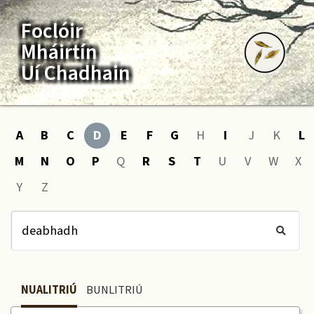
Foclóir
Mháirtín
Uí Chadhain
A
B
C
D
E
F
G
H
I
J
K
L
M
N
O
P
Q
R
S
T
U
V
W
X
Y
Z
NUALITRIÚ
BUNLITRIÚ