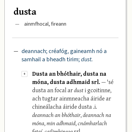
dusta
—
ainmfhocal, fireann
—
deannach; créafóg, gaineamh nó a
samhail a bheadh tirim;
dust
.
Dusta an bhóthair, dusta na
+
móna, dusta adhmaid srl.
— 'sé
dusta an focal ar
dust
i gcoitinne,
ach tugtar ainmneacha áiride ar
chineálacha áiride dusta .i.
deannach an bhóthair
,
deannach na
móna
,
min adhmaid
,
cnámharlach
fataí
,
cailimhineog
srl.