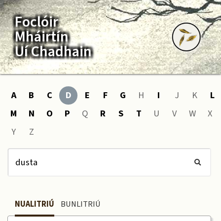
Foclóir
Mháirtín
Uí Chadhain
A
B
C
D
E
F
G
H
I
J
K
L
M
N
O
P
Q
R
S
T
U
V
W
X
Y
Z
NUALITRIÚ
BUNLITRIÚ