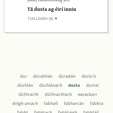
Tá dusta ag éirí inniu
TUILLEADH (6) ▼
dur
dúrabhán
dúradán
dúrúch
dúshlán
dúshlánach
dusta
dustaí
dúthracht
dúthrachtach
earasbarr
éirigh amach
fabhall
fabharcán
fabhra
fabht
fabhtach
fabhtaigh
fabhtáil