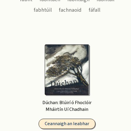
fabhtúil
fachnaoid
fáfall
Dúchan: Blúirí ó Fhoclóir
Mháirtín Uí Chadhain
Ceannaigh an leabhar