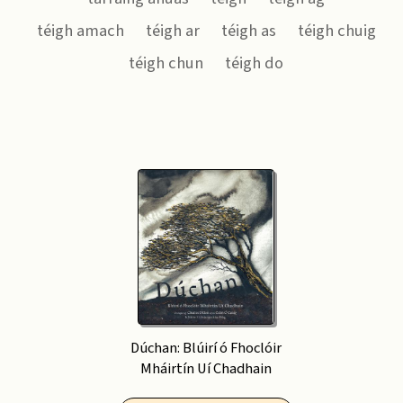
téigh amach
téigh ar
téigh as
téigh chuig
téigh chun
téigh do
Dúchan: Blúirí ó Fhoclóir
Mháirtín Uí Chadhain