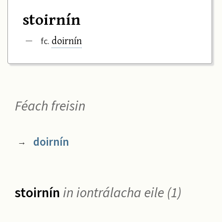
stoirnín
doirnín
—
fc.
Féach freisin
doirnín
→
stoirnín
in iontrálacha eile (1)