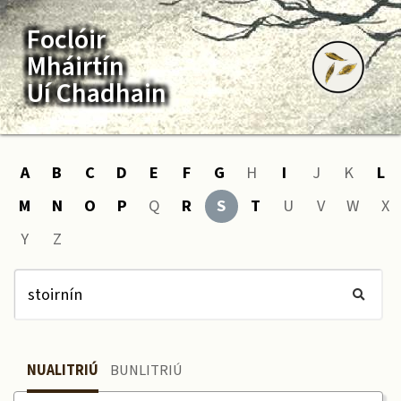
Foclóir
Mháirtín
Uí Chadhain
A
B
C
D
E
F
G
H
I
J
K
L
M
N
O
P
Q
R
S
T
U
V
W
X
Y
Z
NUALITRIÚ
BUNLITRIÚ