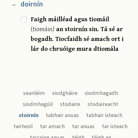
doirnín
→
Faigh máilléad agus tiomáil
(tiomáin)
an stoirnín sin. Tá sé ar
bogadh. Tiocfaidh sé amach ort i
lár do chruóige mura dtiomála
seanléim
siodgháire
siodmhagadh
siodmhagúil
stodaire
stodaireacht
stoirnín
tabhair anuas
tabhair isteach
tairteoil
tar amach
tar anuas
tar isteach
tarraing anuas
téigh
téigh ag