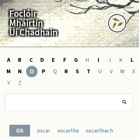
Foclóir
Mháirtín
Uí Chadhain
A
B
C
D
E
F
G
H
I
J
K
L
M
N
O
P
Q
R
S
T
U
V
W
X
Y
Z
OS
oscar
oscartha
oscarthach