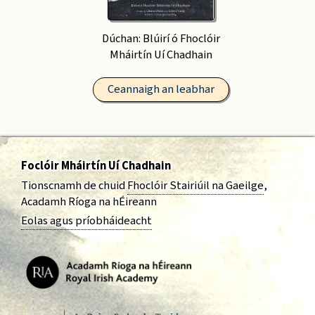
Dúchan: Blúirí ó Fhoclóir
Mháirtín Uí Chadhain
Ceannaigh an leabhar
Foclóir Mháirtín Uí Chadhain
Tionscnamh de chuid
Fhoclóir Stairiúil na Gaeilge
,
Acadamh Ríoga na hÉireann
Eolas agus príobháideacht