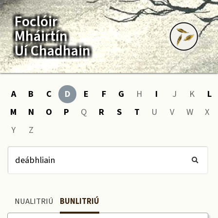
Foclóir
Mháirtín
Uí Chadhain
A
B
C
D
E
F
G
H
I
J
K
L
M
N
O
P
Q
R
S
T
U
V
W
X
Y
Z
NUALITRIÚ
BUNLITRIÚ