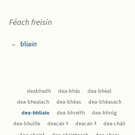
Féach freisin
bliain
→
deabhadh
dea-bhás
dea-bhéal
dea-bhealach
dea-bhéas
dea-bhéasach
dea-bhliain
dea-bhreith
dea-bhróg
dea-bhuille
deacair
deacair
dea-cháil
1
2