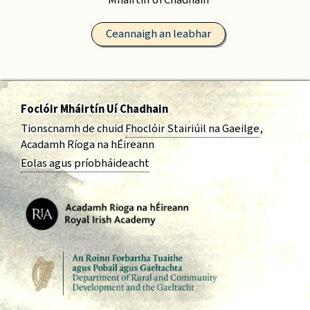
Mháirtín Uí Chadhain
Ceannaigh an leabhar
Foclóir Mháirtín Uí Chadhain
Tionscnamh de chuid
Fhoclóir Stairiúil na Gaeilge
,
Acadamh Ríoga na hÉireann
Eolas agus príobháideacht