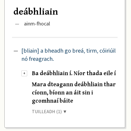
deábhliain
—
ainm-fhocal
—
[bliain] a bheadh go breá, tirm, cóiriúil
nó freagrach.
Ba deábhliain í. Níor thada eile í
+
Mara dteagann deábhliain thar
cíonn, bíonn an áit sin i
gcomhnaí báite
TUILLEADH (1) ▼