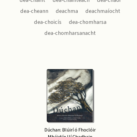
dea-chaint
dea-chainteach
dea-chaoi
dea-cheann
deachma
deachmaíocht
dea-choicís
dea-chomharsa
dea-chomharsanacht
Dúchan: Blúirí ó Fhoclóir