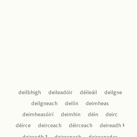
deilbhigh
deileadóir
déileáil
deilgne
deilgneach
deilín
deimheas
deimheasóirí
deimhin
déin
deirc
déirce
deirceach
déirceach
deireadh
1
2