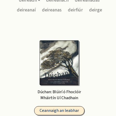
deireadh
deireanach
deireanadas
deireanaí
deireanas
deirfiúr
deirge
Dúchan: Blúirí ó Fhoclóir
Mháirtín Uí Chadhain
Ceannaigh an leabhar