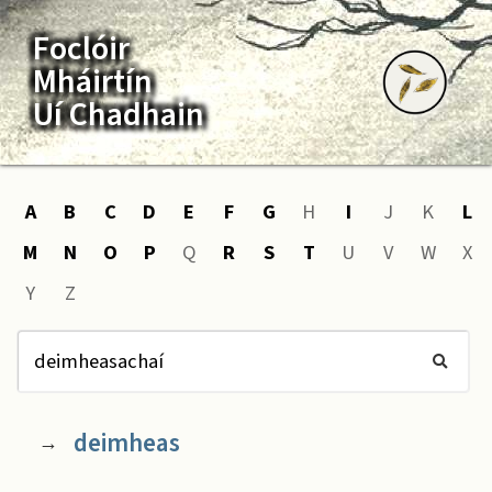
Foclóir
Mháirtín
Uí Chadhain
A
B
C
D
E
F
G
H
I
J
K
L
M
N
O
P
Q
R
S
T
U
V
W
X
Y
Z
deimheas
→