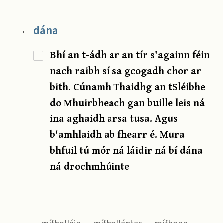
dána
→
Bhí an t-ádh ar an tír s'againn féin
nach raibh sí sa gcogadh chor ar
bith. Cúnamh Thaidhg an tSléibhe
do Mhuirbheach gan buille leis ná
ina aghaidh arsa tusa. Agus
b'amhlaidh ab fhearr é. Mura
bhfuil tú mór ná láidir ná bí dána
ná drochmhúinte