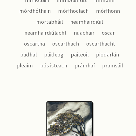
mífholláin
mífhollántas
mífhonn
mórdhóthain
mórfhoclach
mórfhonn
mortabháil
neamhairdiúil
neamhairdiúlacht
nuachair
oscar
oscartha
oscarthach
oscarthacht
padhal
páideog
paiteoil
piodarlán
pleaim
pós isteach
prámhaí
pramsáil