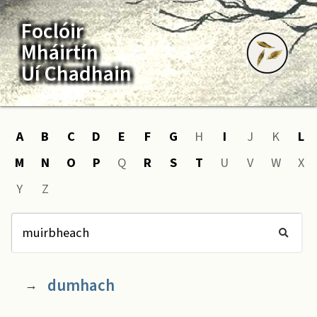
Foclóir
Mháirtín
Uí Chadhain
A
B
C
D
E
F
G
H
I
J
K
L
M
N
O
P
Q
R
S
T
U
V
W
X
Y
Z
dumhach
→