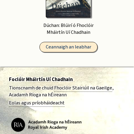
Dúchan: Blúirí ó Fhoclóir
Mháirtín Uí Chadhain
Ceannaigh an leabhar
Foclóir Mháirtín Uí Chadhain
Tionscnamh de chuid
Fhoclóir Stairiúil na Gaeilge
,
Acadamh Ríoga na hÉireann
Eolas agus príobháideacht