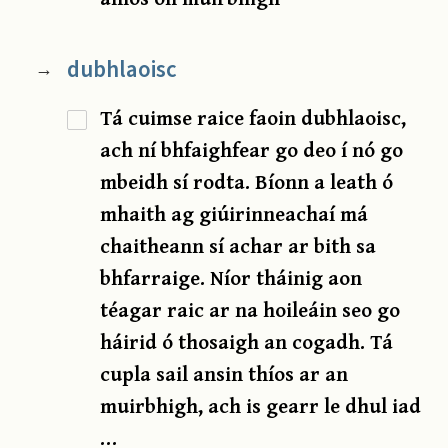
dubhlaoisc
→
Tá cuimse raice faoin dubhlaoisc,
ach ní bhfaighfear go deo í nó go
mbeidh sí rodta. Bíonn a leath ó
mhaith ag giúirinneachaí má
chaitheann sí achar ar bith sa
bhfarraige. Níor tháinig aon
téagar raic ar na hoileáin seo go
háirid ó thosaigh an cogadh. Tá
cupla sail ansin thíos ar an
muirbhigh, ach is gearr le dhul iad
…