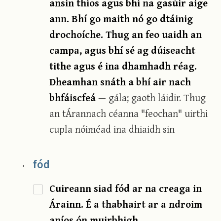
ansin thíos agus bhí na gasúir aige
ann. Bhí go maith nó go dtáinig
drochoíche. Thug an feo uaidh an
campa, agus bhí sé ag dúiseacht
tithe agus é ina dhamhadh réag.
Dheamhan snáth a bhí air nach
bhfáiscfeá
— gála; gaoth láidir. Thug
an tÁrannach céanna "feochan" uirthi
cupla nóiméad ina dhiaidh sin
fód
→
Cuireann siad fód ar na creaga in
Árainn. É a thabhairt ar a ndroim
aníos ón muirbhigh