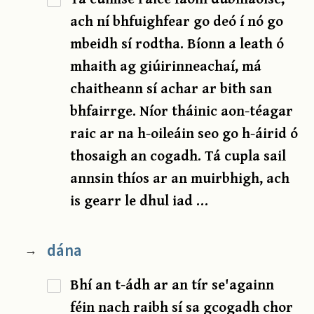
ach ní bhfuighfear go deó í nó go
mbeidh sí rodtha. Bíonn a leath ó
mhaith ag giúirinneachaí, má
chaitheann sí achar ar bith san
bhfairrge. Níor tháinic aon-téagar
raic ar na h-oileáin seo go h-áirid ó
thosaigh an cogadh. Tá cupla sail
annsin thíos ar an muirbhigh, ach
is gearr le dhul iad …
dána
→
Bhí an t-ádh ar an tír se'againn
féin nach raibh sí sa gcogadh chor