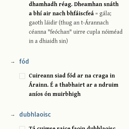
dhamhadh réag. Dheamhan snáth
a bhí air nach bhfáiscfeá
= gála;
gaoth láidir (thug an t-Árannach
céanna "feóchan" uirre cupla nóiméad
in a dhiaidh sin)
fód
→
Cuireann siad fód ar na craga in
Árainn. É a thabhairt ar a ndruim
aníos ón muirbhigh
dubhlaoisc
→
Tá cuimse raice faoin dubhlaoisc,