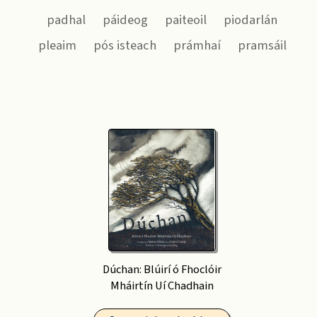
padhal
páideog
paiteoil
piodarlán
pleaim
pós isteach
prámhaí
pramsáil
Dúchan: Blúirí ó Fhoclóir
Mháirtín Uí Chadhain