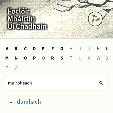
Foclóir
Mháirtín
Uí Chadhain
A
B
C
D
E
F
G
H
I
J
K
L
M
N
O
P
Q
R
S
T
U
V
W
X
Y
Z
dumhach
→