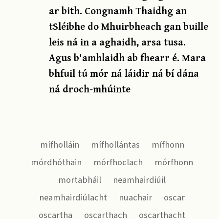
ar bith. Congnamh Thaidhg an
tSléibhe do Mhuirbheach gan buille
leis ná in a aghaidh, arsa tusa.
Agus b'amhlaidh ab fhearr é. Mara
bhfuil tú mór ná láidir ná bí dána
ná droch-mhúinte
mífholláin
mífhollántas
mífhonn
mórdhóthain
mórfhoclach
mórfhonn
mortabháil
neamhairdiúil
neamhairdiúlacht
nuachair
oscar
oscartha
oscarthach
oscarthacht