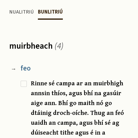
NUALITRIÚ
BUNLITRIÚ
muirbheach
(4)
feo
→
Rinne sé campa ar an muirbhigh
annsin thíos, agus bhí na gasúir
aige ann. Bhí go maith nó go
dtáinig droch-oíche. Thug an feó
uaidh an campa, agus bhí sé ag
dúiseacht tithe agus é in a