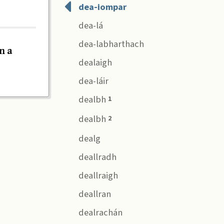
dea-iompar
dea-lá
dea-labharthach
n a
dealaigh
dea-láir
dealbh
1
dealbh
2
dealg
deallradh
deallraigh
deallran
dealrachán