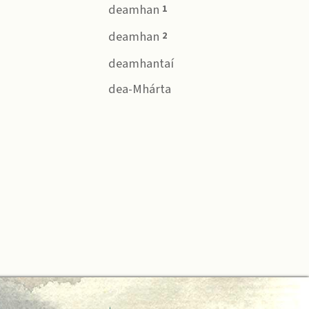
deamhan
1
deamhan
2
deamhantaí
dea-Mhárta