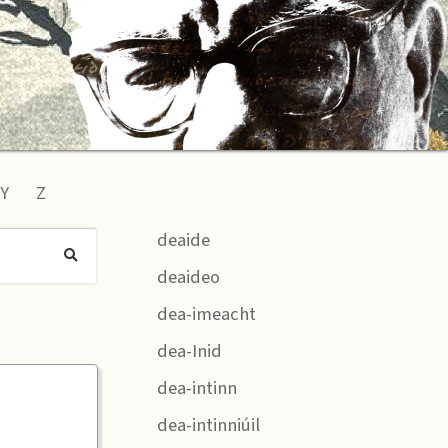
Y
Z
deaide
deaideo
dea-imeacht
dea-Inid
dea-intinn
dea-intinniúil