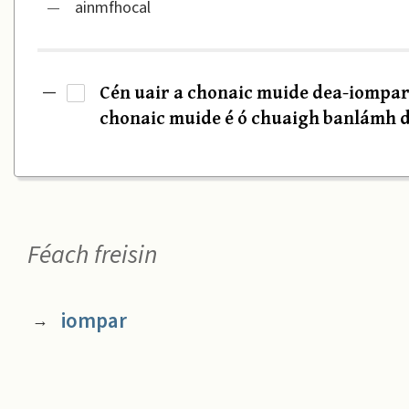
—
ainmfhocal
Cén uair a chonaic muide dea-iompar
—
·
chonaic muide é ó chuaigh banlámh d
Féach freisin
iompar
→