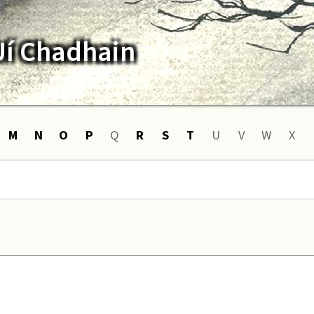
Uí Chadhain
M
N
O
P
Q
R
S
T
U
V
W
X