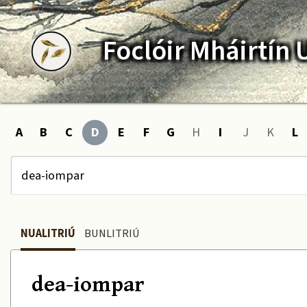
Foclóir
Mháirtín
A
B
C
D
E
F
G
H
I
J
K
L
NUALITRIÚ
BUNLITRIÚ
dea-iompar