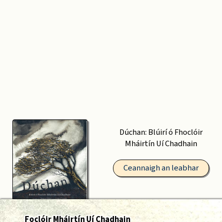
Dúchan: Blúirí ó Fhoclóir
Mháirtín Uí Chadhain
Ceannaigh an leabhar
Foclóir Mháirtín Uí Chadhain