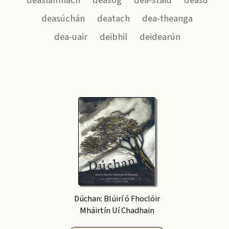
deaslámhach
deasóg
dea-staid
deasú
deasúchán
deatach
dea-theanga
dea-uair
deibhil
deidearún
Dúchan: Blúirí ó Fhoclóir
Mháirtín Uí Chadhain