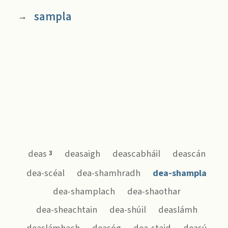
sampla
→
deas
deasaigh
deascabháil
deascán
3
dea-scéal
dea-shamhradh
dea-shampla
dea-shamplach
dea-shaothar
dea-sheachtain
dea-shúil
deaslámh