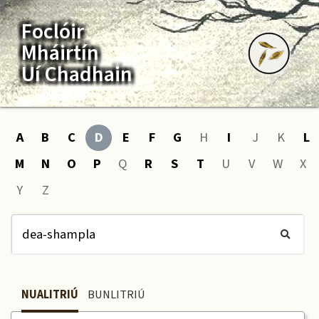
Foclóir
Mháirtín
Uí Chadhain
A
B
C
D
E
F
G
H
I
J
K
L
M
N
O
P
Q
R
S
T
U
V
W
X
Y
Z
NUALITRIÚ
BUNLITRIÚ