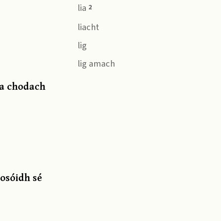
lia
2
liacht
lig
lig amach
 a chodach
tosóidh sé