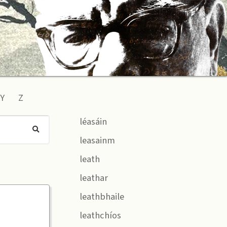
Y
Z
léasáin
leasainm
leath
leathar
leathbhaile
leathchíos