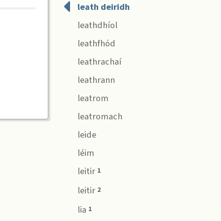
leath deiridh
leathdhíol
leathfhód
leathrachaí
leathrann
leatrom
leatromach
leide
léim
leitir
1
leitir
2
lia
1