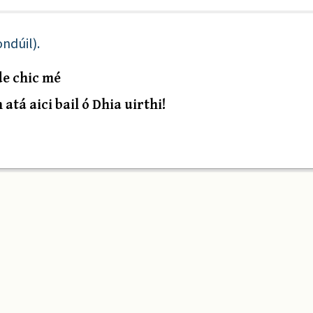
ndúil).
de chic mé
atá aici bail ó Dhia uirthi!