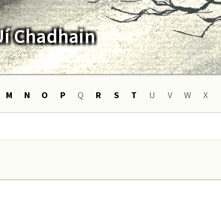
Uí Chadhain
M
N
O
P
Q
R
S
T
U
V
W
X