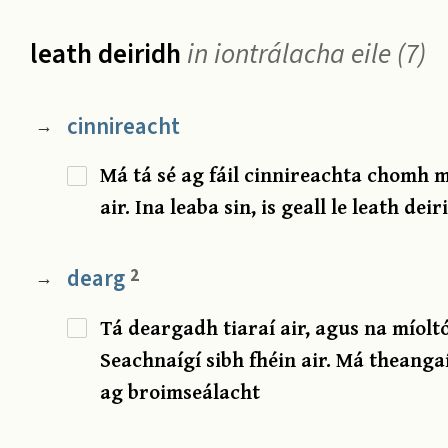
leath deiridh
in iontrálacha eile (7)
cinnireacht
→
Má tá sé ag fáil cinnireachta chomh 
air. Ina leaba sin, is geall le leath deir
dearg
2
→
Tá deargadh tiaraí air, agus na míolt
Seachnaígí sibh fhéin air. Má theangaí
ag broimseálacht