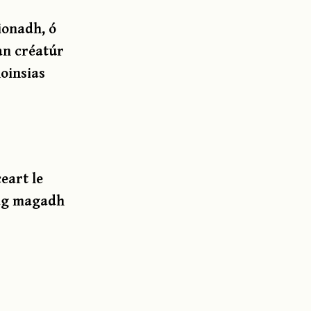
ionadh, ó
 an créatúr
hoinsias
eart le
h ag magadh