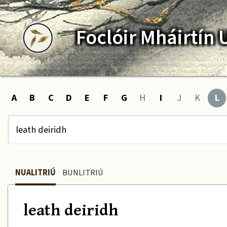
Foclóir
Mháirtín
A
B
C
D
E
F
G
H
I
J
K
L
NUALITRIÚ
BUNLITRIÚ
leath deiridh