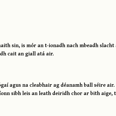
maith sin, is mór an t-ionadh nach mbeadh slacht
idh cait an giall atá air.
ógaí agus na cleabhair ag déanamh ball séire air.
onn sibh leis an leath deiridh chor ar bith aige, 