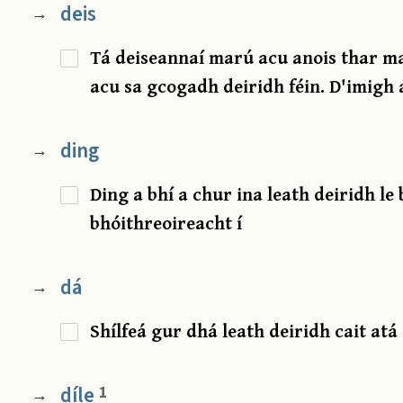
deis
→
Tá deiseannaí marú acu anois thar mar
acu sa gcogadh deiridh féin. D'imigh a
ding
→
Ding a bhí a chur ina leath deiridh le
bhóithreoireacht í
dá
→
Shílfeá gur dhá leath deiridh cait atá 
díle
1
→