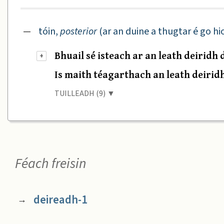
—
tóin,
posterior
(ar an duine a thugtar é go hio
Bhuail sé isteach ar an leath deiridh 
+
Is maith téagarthach an leath deiridh 
TUILLEADH (9) ▼
Féach freisin
deireadh-1
→