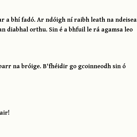
 a bhí fadó. Ar ndóigh ní raibh leath na ndeise
n diabhal orthu. Sin é a bhfuil le rá agamsa leo
 barr na bróige. B'fhéidir go gcoinneodh sin ó
air!