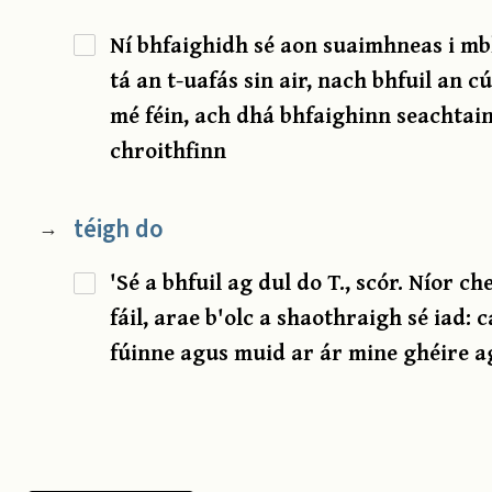
Ní bhfaighidh sé aon suaimhneas i mbl
tá an t-uafás sin air, nach bhfuil an 
mé féin, ach dhá bhfaighinn seachtain
chroithfinn
téigh do
→
'Sé a bhfuil ag dul do T., scór. Níor 
fáil, arae b'olc a shaothraigh sé iad:
fúinne agus muid ar ár mine ghéire a