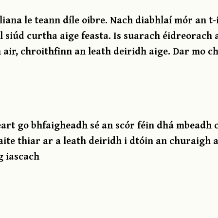
iana le teann díle oibre. Nach diabhlaí mór an t-
cúl siúd curtha aige feasta. Is suarach éidreorach
 air, chroithfinn an leath deiridh aige. Dar mo c
cheart go bhfaigheadh sé an scór féin dhá mbeadh c
 caite thiar ar a leath deiridh i dtóin an churaig
g iascach