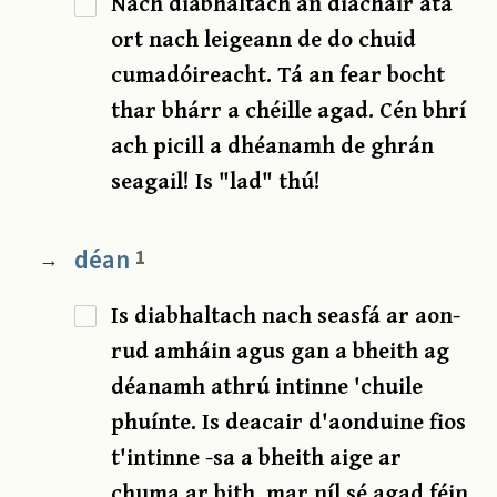
Nach diabhaltach an diachair atá
ort nach leigeann de do chuid
cumadóireacht. Tá an fear bocht
thar bhárr a chéille agad. Cén bhrí
ach picill a dhéanamh de ghrán
seagail! Is "lad" thú!
déan
1
→
Is diabhaltach nach seasfá ar aon-
rud amháin agus gan a bheith ag
déanamh athrú intinne 'chuile
phuínte. Is deacair d'aonduine fios
t'intinne -sa a bheith aige ar
chuma ar bith, mar níl sé agad féin