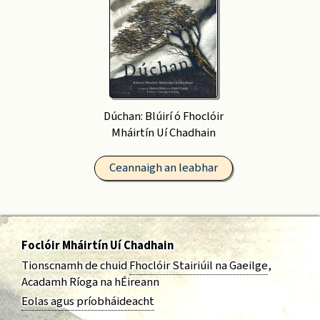
Dúchan: Blúirí ó Fhoclóir
Mháirtín Uí Chadhain
Ceannaigh an leabhar
Foclóir Mháirtín Uí Chadhain
Tionscnamh de chuid
Fhoclóir Stairiúil na Gaeilge
,
Acadamh Ríoga na hÉireann
Eolas agus príobháideacht