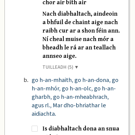
chor air bith air
Nach diabhaltach, aindeoin
a bhfuil de chaint aige nach
raibh cur ar a shon féin ann.
Ní cheal muise nach mór a
bheadh le rá ar an teallach
annseo aige.
TUILLEADH (5) ▼
b.
go h-an-mhaith, go h-an-dona, go
h-an-mhór, go h-an-olc, go h-an-
gharbh, go h-an-mheabhrach,
agus rl., Mar dho-bhriathar le
aidiachta.
Is diabhaltach dona an snua
·