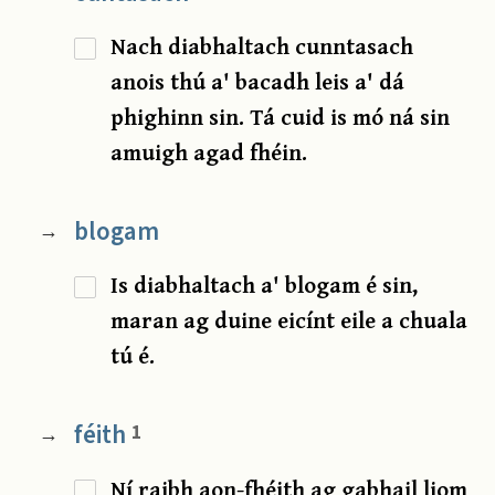
Nach diabhaltach cunntasach
anois thú a' bacadh leis a' dá
phighinn sin. Tá cuid is mó ná sin
amuigh agad fhéin.
blogam
→
Is diabhaltach a' blogam é sin,
maran ag duine eicínt eile a chuala
tú é.
féith
1
→
Ní raibh aon-fhéith ag gabhail liom