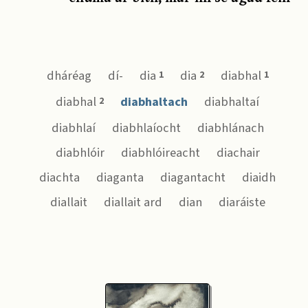
dháréag
dí-
dia
dia
diabhal
1
2
1
diabhal
diabhaltach
diabhaltaí
2
diabhlaí
diabhlaíocht
diabhlánach
diabhlóir
diabhlóireacht
diachair
diachta
diaganta
diagantacht
diaidh
diallait
diallait ard
dian
diaráiste