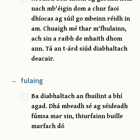
nach mb'éigin dom a chur faoi
dhíocas ag súil go mbeinn réidh in
am. Chuaigh mé thar m'fhulainn,
ach sin a raibh de mhaith dhom
ann. Tá an t-árd siúd diabhaltach
deacair.
fulaing
→
Ba diabhaltach an fhuilint a bhí
agad. Dhá mbeadh sé ag séideadh
fúmsa mar sin, thiurfainn buille
marfach dó