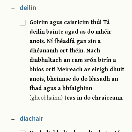
deilín
→
Goirim agus caisricim thú! Tá
deilín bainte agad as do mhéir
anois. Ní fhéadfá gan sin a
dhéanamh ort fhéin. Nach
diabhaltach an cam srón birín a
bhíos ort! Meireach ar eirigh dhuit
anois, bheinnse do do léasadh an
fhad agus a bhfaighinn
(gheobhainn)
teas in do chraiceann
diachair
→