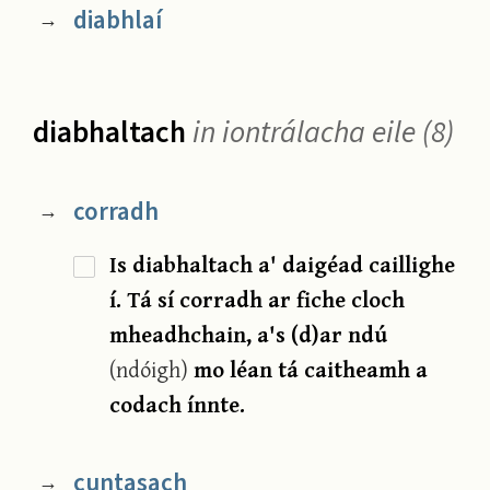
diabhlaí
→
diabhaltach
in iontrálacha eile (8)
corradh
→
Is diabhaltach a' daigéad caillighe
í. Tá sí corradh ar fiche cloch
mheadhchain, a's (d)ar ndú
(ndóigh)
mo léan tá caitheamh a
codach ínnte.
cuntasach
→