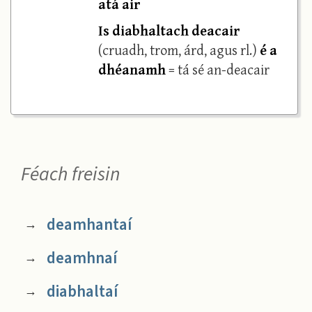
atá air
Is diabhaltach deacair
(cruadh, trom, árd, agus rl.)
é a
dhéanamh
= tá sé an-deacair
Féach freisin
deamhantaí
→
deamhnaí
→
diabhaltaí
→