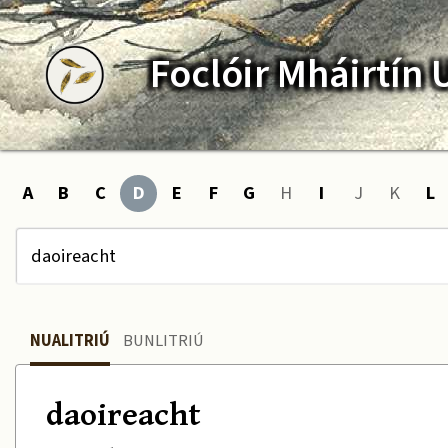
Foclóir
Mháirtín
A
B
C
D
E
F
G
H
I
J
K
L
NUALITRIÚ
BUNLITRIÚ
daoireacht