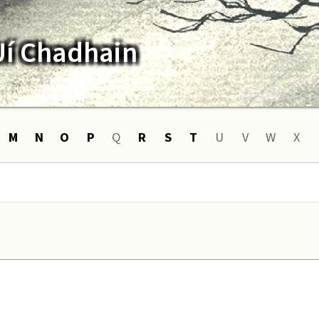
Uí Chadhain
M
N
O
P
Q
R
S
T
U
V
W
X