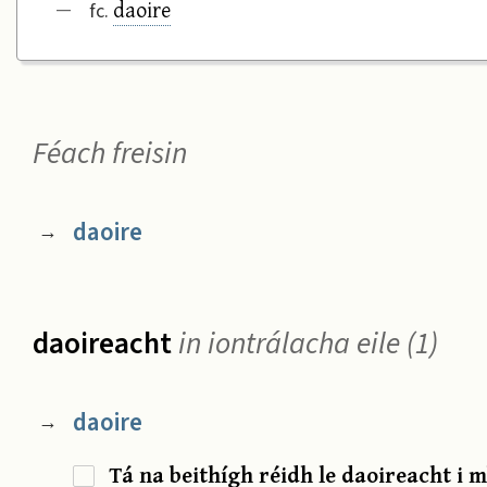
daoire
—
fc.
Féach freisin
daoire
→
daoireacht
in iontrálacha eile (1)
daoire
→
Tá na beithígh réidh le daoireacht i m