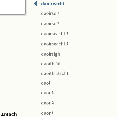
daoireacht
daoirse
1
daoirse
2
daoirseacht
1
daoirseacht
2
daoirsigh
daoithiúil
daoithiúlacht
daol
daor
1
daor
2
daor
te amach
3