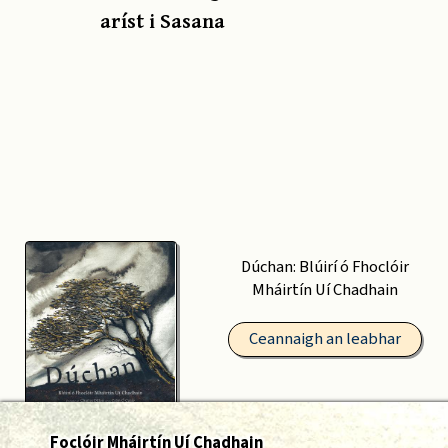
aríst i Sasana
Dúchan: Blúirí ó Fhoclóir
Mháirtín Uí Chadhain
Ceannaigh an leabhar
Foclóir Mháirtín Uí Chadhain