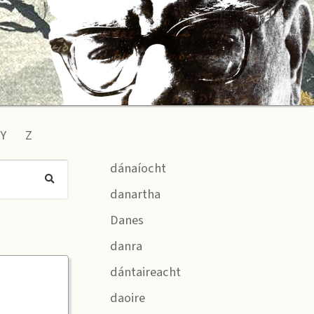
Y
Z
dánaíocht
danartha
Danes
danra
dántaireacht
daoire