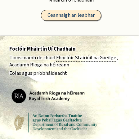
Mháirtín Uí Chadhain
Ceannaigh an leabhar
Foclóir Mháirtín Uí Chadhain
Tionscnamh de chuid
Fhoclóir Stairiúil na Gaeilge
,
Acadamh Ríoga na hÉireann
Eolas agus príobháideacht