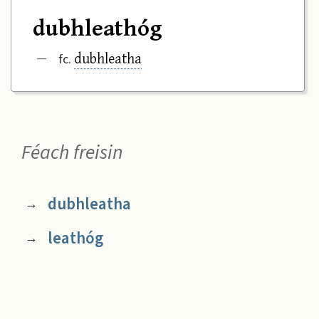
dubhleathóg
dubhleatha
—
fc.
Féach freisin
dubhleatha
→
leathóg
→