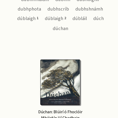
dubhphota
dubhscríb
dubhshnámh
dúblaigh
dúblaigh
dúbláil
dúch
1
2
dúchan
Dúchan: Blúirí ó Fhoclóir