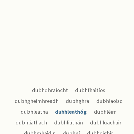
dubhdhraíocht
dubhfhaitíos
dubhgheimhreadh
dubhghrá
dubhlaoisc
dubhleatha
dubhleathóg
dubhléim
dubhliathach
dubhliathán
dubhluachair
dubhmhaidin
dubhní
dubhoighir