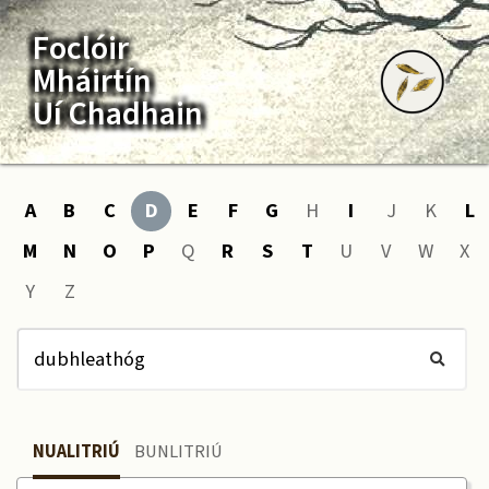
Foclóir
Mháirtín
Uí Chadhain
A
B
C
D
E
F
G
H
I
J
K
L
M
N
O
P
Q
R
S
T
U
V
W
X
Y
Z
NUALITRIÚ
BUNLITRIÚ