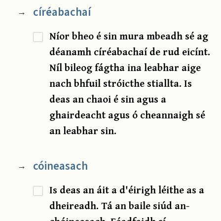
círéabachaí
→
Níor bheo é sin mura mbeadh sé ag
déanamh círéabachaí de rud eicínt.
Níl bileog fágtha ina leabhar aige
nach bhfuil stróicthe stiallta. Is
deas an chaoi é sin agus a
ghairdeacht agus ó cheannaigh sé
an leabhar sin.
cóineasach
→
Is deas an áit a d'éirigh léithe as a
dheireadh. Tá an baile siúd an-