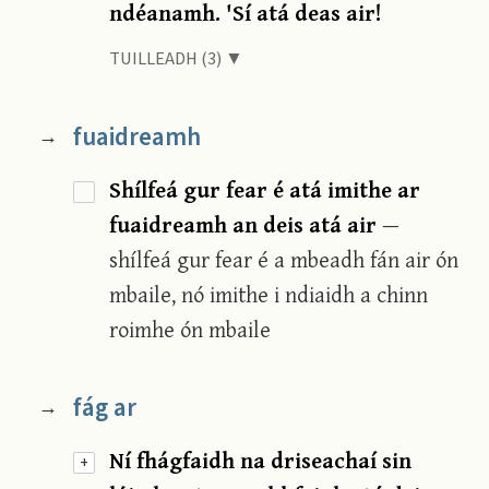
ndéanamh. 'Sí atá deas air!
TUILLEADH (3) ▼
fuaidreamh
→
Shílfeá gur fear é atá imithe ar
fuaidreamh an deis atá air
—
shílfeá gur fear é a mbeadh fán air ón
mbaile, nó imithe i ndiaidh a chinn
roimhe ón mbaile
fág ar
→
Ní fhágfaidh na driseachaí sin
+