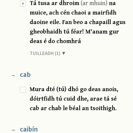
Tá tusa ar dhroim
(ar mhuin)
na
+
muice, ach cén chaoi a mairfidh
daoine eile. Fan beo a chapaill agus
gheobhaidh tú féar! M'anam gur
deas é do chomhrá
TUILLEADH (1) ▼
cab
→
Mura dté (tú) dhó go deas anois,
dóirtfidh tú cuid dhe, arae tá sé
cab ar chab le béal an tsoithigh.
caibín
→