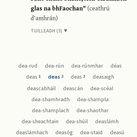
glas na bhFaochan"
(ceathrú
d'amhrán)
TUILLEADH (3) ▼
dea-rud
dea-rún
dea-rúnmhar
déas
deas
deas
deas
deasaigh
1
2
3
deascabháil
deascán
dea-scéal
dea-shamhradh
dea-shampla
dea-shamplach
dea-shaothar
dea-sheachtain
dea-shúil
deaslámh
deaslámhach
deasóg
dea-staid
deasú