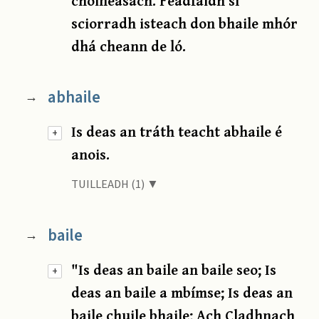
chóineasach. Féadfaidh sí
sciorradh isteach don bhaile mhór
dhá cheann de ló.
abhaile
→
Is deas an tráth teacht abhaile é
+
anois.
TUILLEADH (1) ▼
baile
→
"Is deas an baile an baile seo; Is
+
deas an baile a mbímse; Is deas an
baile chuile bhaile; Ach Cladhnach