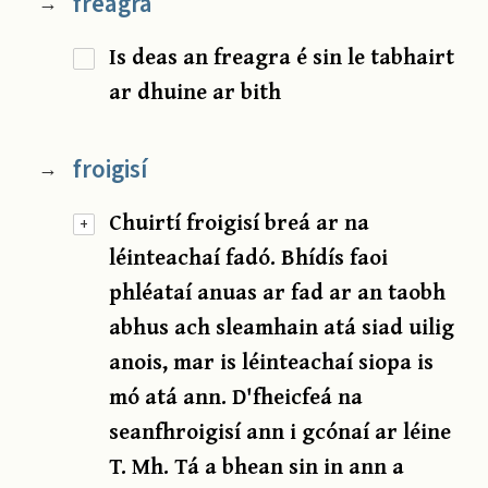
freagra
→
Is deas an freagra é sin le tabhairt
ar dhuine ar bith
froigisí
→
Chuirtí froigisí breá ar na
+
léinteachaí fadó. Bhídís faoi
phléataí anuas ar fad ar an taobh
abhus ach sleamhain atá siad uilig
anois, mar is léinteachaí siopa is
mó atá ann. D'fheicfeá na
seanfhroigisí ann i gcónaí ar léine
T. Mh. Tá a bhean sin in ann a