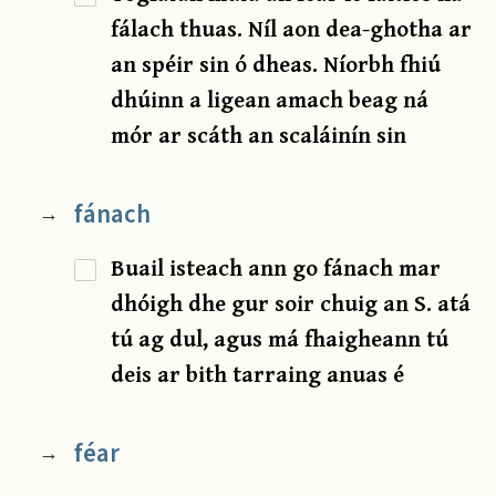
fálach thuas. Níl aon dea-ghotha ar
an spéir sin ó dheas. Níorbh fhiú
dhúinn a ligean amach beag ná
mór ar scáth an scaláinín sin
fánach
→
Buail isteach ann go fánach mar
dhóigh dhe gur soir chuig an S. atá
tú ag dul, agus má fhaigheann tú
deis ar bith tarraing anuas é
féar
→