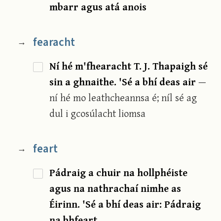
mbarr agus atá anois
fearacht
→
Ní hé m'fhearacht T. J. Thapaigh sé
sin a ghnaithe. 'Sé a bhí deas air
—
ní hé mo leathcheannsa é; níl sé ag
dul i gcosúlacht liomsa
feart
→
Pádraig a chuir na hollphéiste
agus na nathrachaí nimhe as
Éirinn. 'Sé a bhí deas air: Pádraig
na bhfeart