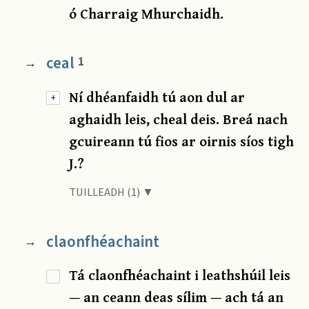
ó Charraig Mhurchaidh.
ceal
1
→
Ní dhéanfaidh tú aon dul ar
+
aghaidh leis, cheal deis. Breá nach
gcuireann tú fios ar oirnis síos tigh
J.?
TUILLEADH (1) ▼
claonfhéachaint
→
Tá claonfhéachaint i leathshúil leis
— an ceann deas sílim — ach tá an