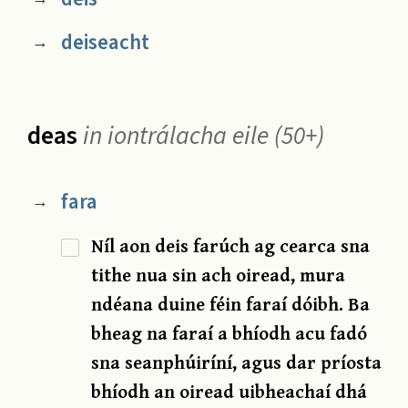
deiseacht
→
deas
in iontrálacha eile (50+)
fara
→
Níl aon deis farúch ag cearca sna
tithe nua sin ach oiread, mura
ndéana duine féin faraí dóibh. Ba
bheag na faraí a bhíodh acu fadó
sna seanphúiríní, agus dar príosta
bhíodh an oiread uibheachaí dhá