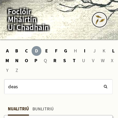
Foclóir
Mháirtín
Uí Chadhain
A
B
C
D
E
F
G
H
I
J
K
L
M
N
O
P
Q
R
S
T
U
V
W
X
Y
Z
NUALITRIÚ
BUNLITRIÚ