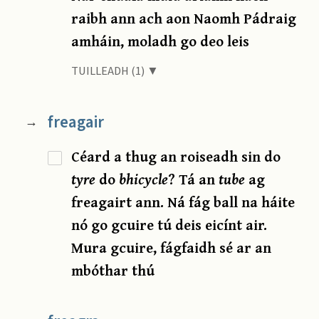
raibh ann ach aon Naomh Pádraig
amháin, moladh go deo leis
TUILLEADH (1) ▼
freagair
→
Céard a thug an roiseadh sin do
tyre
do
bhicycle
? Tá an
tube
ag
freagairt ann. Ná fág ball na háite
nó go gcuire tú deis eicínt air.
Mura gcuire, fágfaidh sé ar an
mbóthar thú