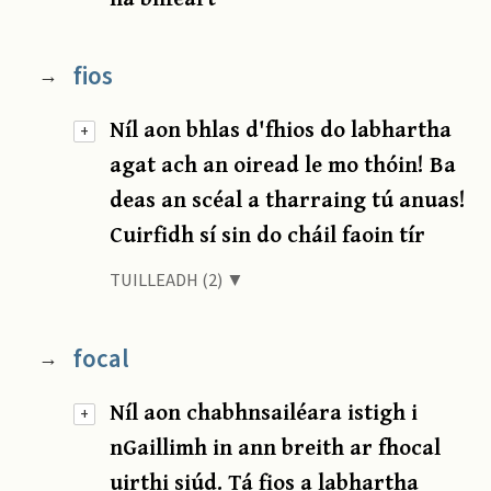
fios
→
Níl aon bhlas d'fhios do labhartha
+
agat ach an oiread le mo thóin! Ba
deas an scéal a tharraing tú anuas!
Cuirfidh sí sin do cháil faoin tír
TUILLEADH (2) ▼
focal
→
Níl aon chabhnsailéara istigh i
+
nGaillimh in ann breith ar fhocal
uirthi siúd. Tá fios a labhartha