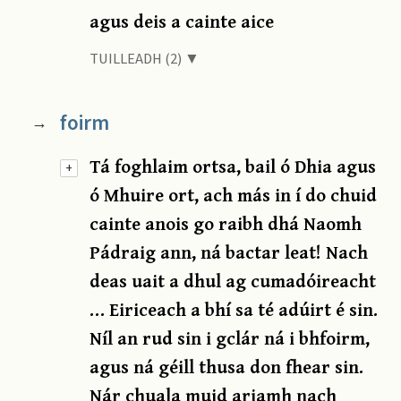
agus deis a cainte aice
TUILLEADH (2) ▼
foirm
→
Tá foghlaim ortsa, bail ó Dhia agus
+
ó Mhuire ort, ach más in í do chuid
cainte anois go raibh dhá Naomh
Pádraig ann, ná bactar leat! Nach
deas uait a dhul ag cumadóireacht
… Eiriceach a bhí sa té adúirt é sin.
Níl an rud sin i gclár ná i bhfoirm,
agus ná géill thusa don fhear sin.
Nár chuala muid ariamh nach