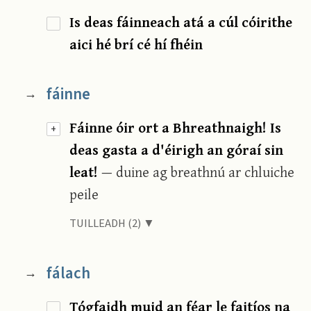
Is deas fáinneach atá a cúl cóirithe
aici hé brí cé hí fhéin
fáinne
→
Fáinne óir ort a Bhreathnaigh! Is
+
deas gasta a d'éirigh an góraí sin
leat!
— duine ag breathnú ar chluiche
peile
TUILLEADH (2) ▼
fálach
→
Tógfaidh muid an féar le faitíos na