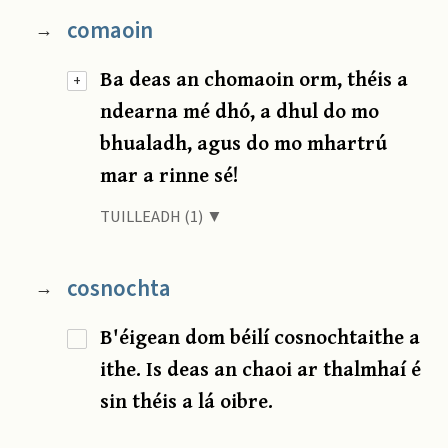
comaoin
→
Ba deas an chomaoin orm, théis a
+
ndearna mé dhó, a dhul do mo
bhualadh, agus do mo mhartrú
mar a rinne sé!
TUILLEADH (1) ▼
cosnochta
→
B'éigean dom béilí cosnochtaithe a
ithe. Is deas an chaoi ar thalmhaí é
sin théis a lá oibre.