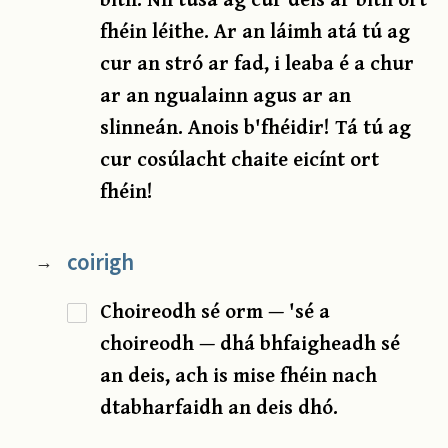
fhéin léithe. Ar an láimh atá tú ag
cur an stró ar fad, i leaba é a chur
ar an ngualainn agus ar an
slinneán. Anois b'fhéidir! Tá tú ag
cur cosúlacht chaite eicínt ort
fhéin!
coirigh
→
Choireodh sé orm — 'sé a
choireodh — dhá bhfaigheadh sé
an deis, ach is mise fhéin nach
dtabharfaidh an deis dhó.