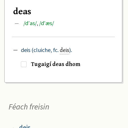
deas
/
d′as
/
/
d′æs
/
—
,
deis
—
deis (cluiche, fc.
).
Tugaigí deas dhom
·
Féach freisin
deis
→