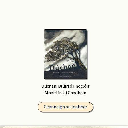
Dúchan: Blúirí ó Fhoclóir
Mháirtín Uí Chadhain
Ceannaigh an leabhar