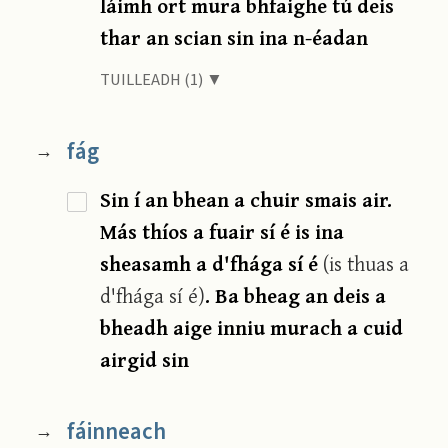
láimh ort mura bhfaighe tú deis
thar an scian sin ina n-éadan
TUILLEADH (1) ▼
fág
→
Sin í an bhean a chuir smais air.
Más thíos a fuair sí é is ina
sheasamh a d'fhága sí é
(is thuas a
d'fhága sí é)
. Ba bheag an deis a
bheadh aige inniu murach a cuid
airgid sin
fáinneach
→