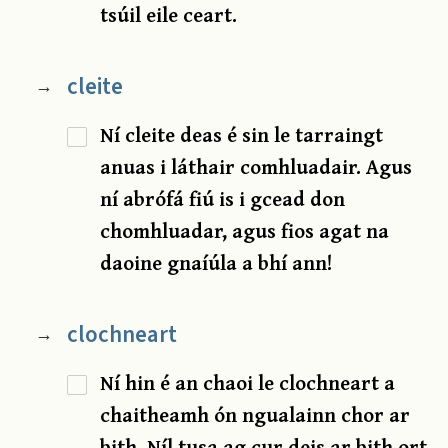
tsúil eile ceart.
cleite
→
Ní cleite deas é sin le tarraingt
anuas i láthair comhluadair. Agus
ní abrófá fiú is i gcead don
chomhluadar, agus fios agat na
daoine gnaíúla a bhí ann!
clochneart
→
Ní hin é an chaoi le clochneart a
chaitheamh ón ngualainn chor ar
bith. Níl tusa ag cur deis ar bith ort