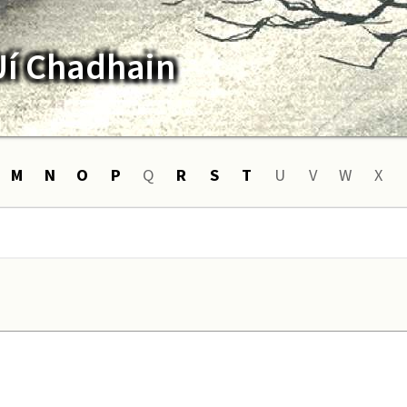
Uí Chadhain
M
N
O
P
Q
R
S
T
U
V
W
X