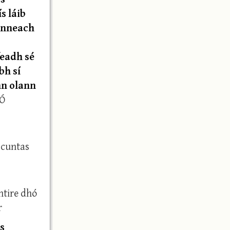
s láib
 inneach
feadh sé
bh sí
ann olann
 Ó
 cuntas
ntire dhó
r
s