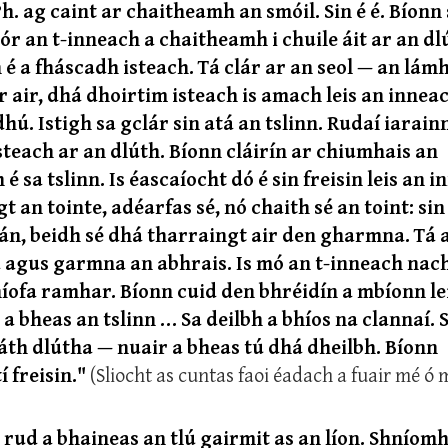
h. ag caint ar chaitheamh an smóil. Sin é é. Bíonn 
 mór an t-inneach a chaitheamh i chuile áit ar an dl
 é a fháscadh isteach. Tá clár ar an seol — an lám
 air, dhá dhoirtim isteach is amach leis an innea
ú. Istigh sa gclár sin atá an tslinn. Rudaí iarainn
isteach ar an dlúth. Bíonn cláirín ar chiumhais an
 sa tslinn. Is éascaíocht dó é sin freisin leis an i
t an tointe, adéarfas sé, nó chaith sé an toint: sin
án, beidh sé dhá tharraingt air den gharmna. Tá 
gus garmna an abhrais. Is mó an t-inneach nach
níofa ramhar. Bíonn cuid den bhréidín a mbíonn l
a bheas an tslinn … Sa deilbh a bhíos na clannaí. 
náth dlútha — nuair a bheas tú dhá dheilbh. Bíonn
 freisin."
(Sliocht as cuntas faoi éadach a fuair mé ó 
 rud a bhaineas an tlú gairmit as an líon. Shníomh