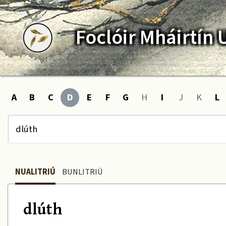
Foclóir
Mháirtín
A
B
C
D
E
F
G
H
I
J
K
L
NUALITRIÚ
BUNLITRIÚ
dlúth