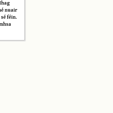
 Mhag
mé nuair
sé féin.
amhsa