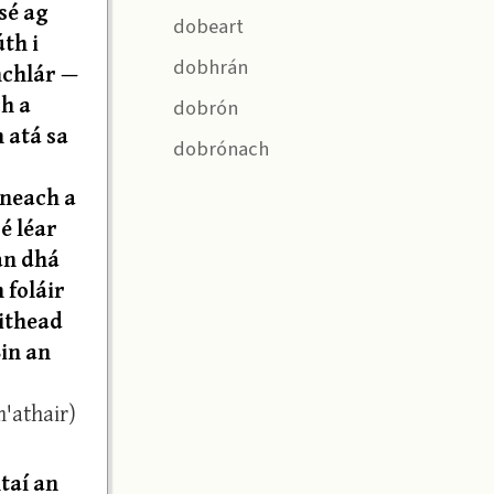
sé ag
dobeart
úth i
dobhrán
hchlár —
ch a
dobrón
 atá sa
dobrónach
nneach a
 é léar
an dhá
 foláir
eithead
Sin an
m'athair)
taí an