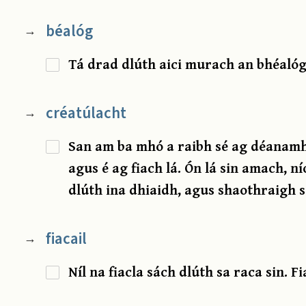
béalóg
→
Tá drad dlúth aici murach an bhéalóg
créatúlacht
→
San am ba mhó a raibh sé ag déanamh 
agus é ag fiach lá. Ón lá sin amach, ní
dlúth ina dhiaidh, agus shaothraigh s
fiacail
→
Níl na fiacla sách dlúth sa raca sin. 