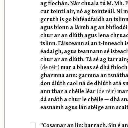
ag fíochán. Nár chuala tú M. Mh. P
cur tointí air, nó ag tointeáil. Ní
gcruth is go bhféadfaidh an tslinn
agus bíonn a láimh ag an bhfíodóir
chur ar an dlúth agus lena chruadh
tslinn. Fáisceann sí an t-inneach 
éadaigh, agus teannann sé isteach é
chur ar an dlúth. Tá sé ag tarraing
(de réir)
mar a bheas sé dhá fhíoch
gharmna ann: garmna an tsnátha a
don dlúth caol ná de dhlúth atá s
ann thar a chéile léar
(de réir)
mar 
dá snáth a chur le chéile — dhá s
easnamh agus lán stéige ann scaití
"Cosamar an lín: barrach. Sin é an
·