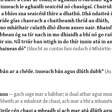
-inneach le aghaidh seaicéid nó chasógaí. Chuiridí
 a bhíos sna seaicéid thíre a dhathú. Dhá ndaiteá
 fríde glas chaorach a chaitheamh thríd an dlúth,
mo mháthair culaith dhó dhom anseo uair. Bhain
 bhean óg sa tír nach in mo dhiaidh a bhí nó go rai
r sin. Níl triúr ban istigh in do thír inniu atá in 
bhaineas dó"
(Sliocht as cuntas faoi éadach ó Mháirtín
bán ar a chéile. Inneach bán agus dlúth dubh"
(As
 ann
— gach uige mar a hábhar; is dual athar agus mui
 bheith ar a mhalrait de chaoi, ach mar a bhí a mhuinti
Deile cén chaoi a mbeadh sí ach mar atá dlúth agu