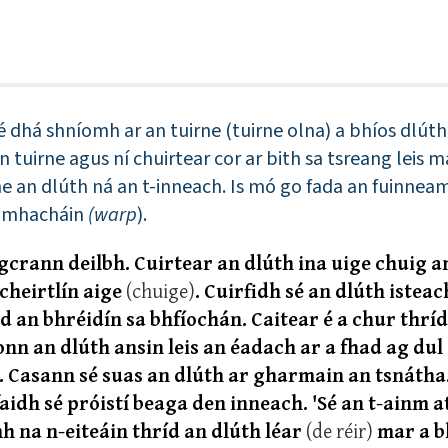
 é dhá shníomh ar an tuirne (tuirne olna) a bhíos dlút
 tuirne agus ní chuirtear cor ar bith sa tsreang leis m
míne an dlúth ná an t-inneach. Is mó go fada an fuinnea
níomhacháin
(warp
).
 gcrann deilbh. Cuirtear an dlúth ina uige chuig a
cheirtlín aige
(chuige)
. Cuirfidh sé an dlúth isteac
d an bhréidín sa bhfíochán. Caitear é a chur thrí
nn an dlúth ansin leis an éadach ar a fhad ag dul
. Casann sé suas an dlúth ar gharmain an tsnátha
aidh sé próistí beaga den inneach. 'Sé an t-ainm 
h na n-eiteáin thríd an dlúth léar
(de réir)
mar a b