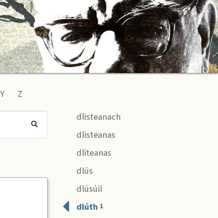
Y
Z
dlisteanach
dlisteanas
dliteanas
dlús
dlúsúil
dlúth
1