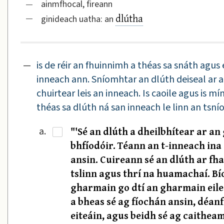
—
ainmfhocal, fireann
dlútha
—
ginideach uatha: an
—
is de réir an fhuinnimh a théas sa snáth agus
inneach ann. Sníomhtar an dlúth deiseal ar an
chuirtear leis an inneach. Is caoile agus is 
théas sa dlúth ná san inneach le linn an ts
"'Sé an dlúth a dheilbhítear ar an
a.
·
bhfíodóir. Téann an t-inneach ina 
ansin. Cuireann sé an dlúth ar fha
tslinn agus thrí na huamachaí. Bío
gharmain go dtí an gharmain eile
a bheas sé ag fíochán ansin, déanf
eiteáin, agus beidh sé ag caitheam