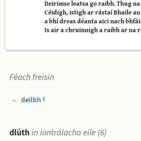
Deirimse leatsa go raibh. Thug na 
Céidigh, istigh ar rástaí Bhaile a
a bhí dreas déanta aici nach bhfái
Is air a chruinnigh a raibh ar na 
Féach freisin
deilbh
1
→
dlúth
in iontrálacha eile (6)