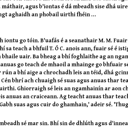
a máthair, agus b'iontas é dá mbeadh sise dhá uire
ngt aghaidh an phobail uirthi fhéin …
h iontu go tóin. B'uafás é a seanathair M. M. Fuair
 sa teach a bhfuil T. Ó C. anois ann, fuair sé é isti
n bhaile uair. Ba bheag a bhí foghlaithe ag an nga
é anuas go teach de mhaoil a mhainge go bhfuair sé
 rún a bhí aige a chrochadh leis an téid, dhá gci
ce. Cén bhrí ach chuaigh sé suas agus anuas thar te
 uirthi. Ghiorraigh sé leis an ngamhainín ar aon 
leis anuas an craiceann. Ag teacht anuas thar teac
 'Gabh suas agus cuir do ghamhain,' adeir sé. 'Thu
mbeadh sé mar sin. Bhí sin de dhlúth agus d'inne