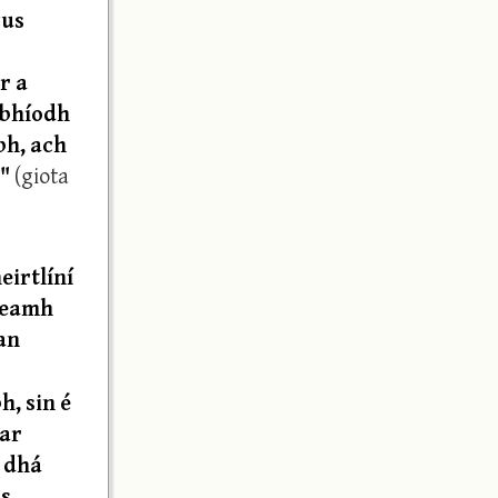
gus
r a
a bhíodh
bh, ach
."
(giota
eirtlíní
theamh
an
h, sin é
har
e dhá
us