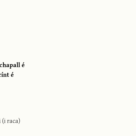
chapall é
cínt é
i
(i raca)