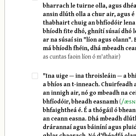
bharrach le tuirne olla, agus dhé
ansin dlúth olla a chur air, agus
thabhairt chuig an bhfíodóir lena 
bhíodh fite dhó, ghnítí súsaí dhó 
ar na súsaí sin "líon agus olann". 
má bhíodh fhéin, dhá mbeadh ceann
as cuntas faoin líon ó m'athair)
"Ina uige — ina throisleáin — a bhí
·
a bhíos an t-inneach. Chuirfeadh 
an innigh air, nó go mbeadh na ce
/
æsɴ
bhfíodóir, bheadh easnamh
(
bhfaightheá é. É a thógáil ó bhea
an ceann easna. Dhá mbeadh dlúth
drárannaí agus báiníní agus plui
ghlas chaorach. Nó d'fhéadfá olan