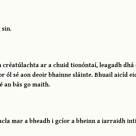
 sin.
créatúlachta ar a chuid tionóntaí, leagadh dhá 
or ól sé aon deoir bhainne sláinte. Bhuail aicíd ei
é an bás go maith.
Fiacla mar a bheadh i gcíor a bheinn a iarraidh int