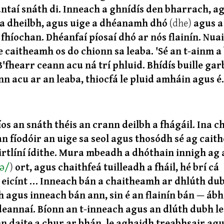
antaí snáth di. Inneach a ghnídís den bharrach, a
 é a dheilbh, agus uige a dhéanamh dhó
(dhe)
agus a
fhíochan. Dhéanfaí píosaí dhó ar nós flainín. Nuai
le caitheamh os do chionn sa leaba. 'Sé an t-ainm 
B'fhearr ceann acu ná trí phluid. Bhídís buille gar
 acu ar an leaba, thiocfá le pluid amháin agus é
os an snáth théis an crann deilbh a fhágáil. Ina ch
an fíodóir an uige sa seol agus thosódh sé ag cai
irtlíní ídithe. Mura mbeadh a dhóthain innigh ag 
ə
/
)
ort, agus chaithfeá tuilleadh a fháil, hé brí cá
n eicínt … Inneach bán a chaitheamh ar dhlúth dub
 agus inneach bán ann, sin é an flainín bán — áb
deannaí. Bíonn an t-inneach agus an dlúth dubh l
n daite a chur ar bhán, le aghaidh treabhsair ag