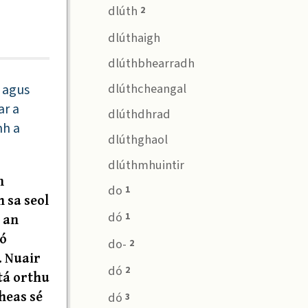
dlúth
2
dlúthaigh
dlúthbhearradh
dlúthcheangal
h agus
ar a
dlúthdhrad
mh a
dlúthghaol
dlúthmhuintir
n
do
1
h sa seol
dó
d an
1
 ó
do-
2
. Nuair
dó
2
atá orthu
heas sé
dó
3