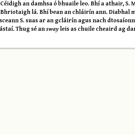
Céidigh an damhsa ó bhuaile leo. Bhí a athair, S.
n Bhriotaigh lá. Bhí bean an chláirín ann. Diabhal 
sceann S. suas ar an gcláirín agus nach dtosaíonn 
rástaí. Thug sé an
sway
leis as chuile cheaird ag d