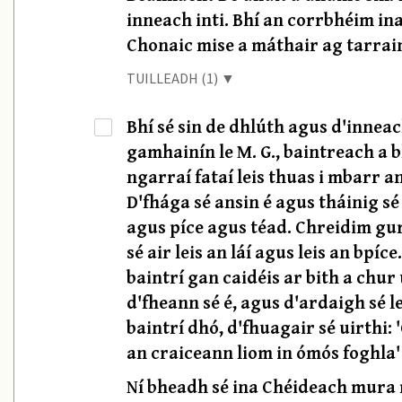
inneach inti. Bhí an corrbhéim in
Chonaic mise a máthair ag tarrai
TUILLEADH (1) ▼
Bhí sé sin de dhlúth agus d'inneac
·
gamhainín le M. G., baintreach a bhí
ngarraí fataí leis thuas i mbarr a
D'fhága sé ansin é agus tháinig s
agus píce agus téad. Chreidim gur
sé air leis an láí agus leis an bpí
baintrí gan caidéis ar bith a chur
d'fheann sé é, agus d'ardaigh sé 
baintrí dhó, d'fhuagair sé uirthi:
an craiceann liom in ómós foghla'
Ní bheadh sé ina Chéideach mura 