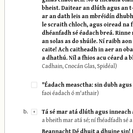
bheist. Daitear an dlúth agus an t
ar an dath leis an mbréidín dhubh
le scraith chloch, agus oiread na
dhéanfadh sé éadach breá. Rinne 
an solas as do shúile. Ní raibh aon
caite! Ach caitheadh in aer an obai
a dhathú. Níl a fhios acu céard a 
Cadhain, Cnocán Glas, Spidéal)
"Éadach measctha: sin dubh agus 
·
faoi éadach ó m'athair)
Tá sé mar atá dlúth agus inneach
b.
+
a bheith mar atá sé; ní fhéadfadh sé a
Beannacht Dé dhuit a dhuine sin! 