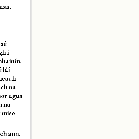
asa.
 sé
gh i
mhainín.
 láí
nneadh
ach na
chor agus
h na
g mise
ach ann.