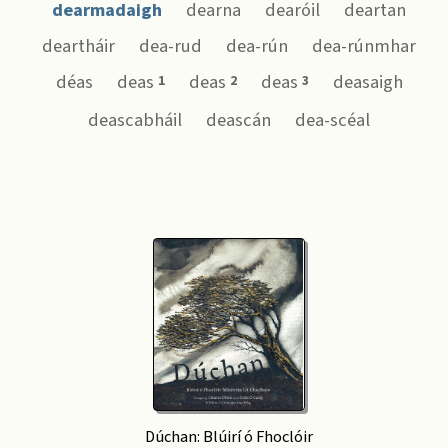
dearmadaigh
dearna
dearóil
deartan
deartháir
dea-rud
dea-rún
dea-rúnmhar
déas
deas
deas
deas
deasaigh
1
2
3
deascabháil
deascán
dea-scéal
Dúchan: Blúirí ó Fhoclóir