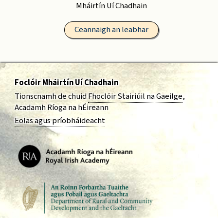
Mháirtín Uí Chadhain
Ceannaigh an leabhar
Foclóir Mháirtín Uí Chadhain
Tionscnamh de chuid
Fhoclóir Stairiúil na Gaeilge
,
Acadamh Ríoga na hÉireann
Eolas agus príobháideacht