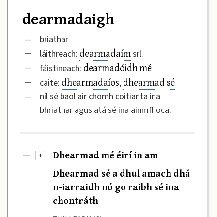
dearmadaigh
—
briathar
dearmadaím
—
láithreach:
srl.
dearmadóidh mé
—
fáistineach:
dhearmadaíos
dhearmad sé
—
caite:
,
—
níl sé baol air chomh coitianta ina
bhriathar agus atá sé ina ainmfhocal
Dhearmad mé éirí in am
—
+
Dhearmad sé a dhul amach dhá
n-iarraidh nó go raibh sé ina
chontráth