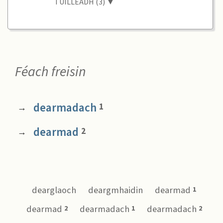
TUILLEADH (3) ▼
Féach freisin
dearmadach
1
→
dearmad
2
→
dearglaoch
deargmhaidin
dearmad
1
dearmad
dearmadach
dearmadach
2
1
2