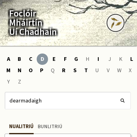
Foclóir
Mháirtín
Uí Chadhain
A
B
C
D
E
F
G
H
I
J
K
L
M
N
O
P
Q
R
S
T
U
V
W
X
Y
Z
NUALITRIÚ
BUNLITRIÚ