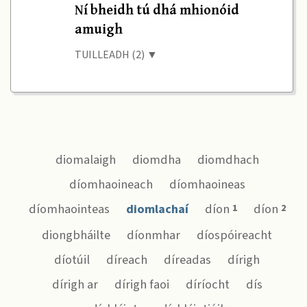
Ní bheidh tú dhá mhionóid
amuigh
TUILLEADH (2) ▼
diomalaigh
diomdha
diomdhach
díomhaoineach
díomhaoineas
díomhaointeas
diomlachaí
díon
díon
1
2
diongbháilte
díonmhar
díospóireacht
díotúil
díreach
díreadas
dírigh
dírigh ar
dírigh faoi
díríocht
dís