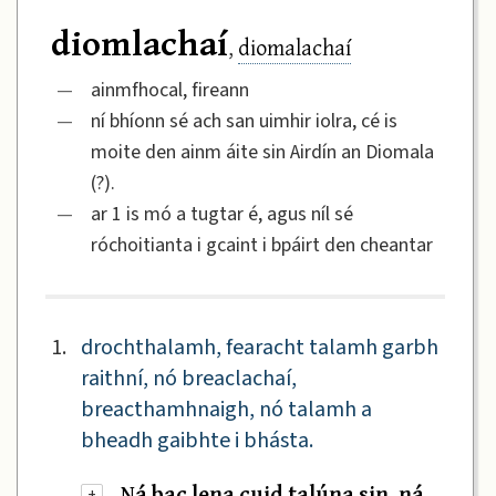
diomlachaí
diomalachaí
,
—
ainmfhocal, fireann
—
ní bhíonn sé ach san uimhir iolra, cé is
moite den ainm áite sin Airdín an Diomala
(?).
—
ar 1 is mó a tugtar é, agus níl sé
róchoitianta i gcaint i bpáirt den cheantar
1.
drochthalamh, fearacht talamh garbh
raithní, nó breaclachaí,
breacthamhnaigh, nó talamh a
bheadh gaibhte i bhásta.
Ná bac lena cuid talúna sin, ná
+