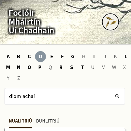
Foclóir
Mháirtín
Uí Chadhain
A
B
C
D
E
F
G
H
I
J
K
L
M
N
O
P
Q
R
S
T
U
V
W
X
Y
Z
NUALITRIÚ
BUNLITRIÚ