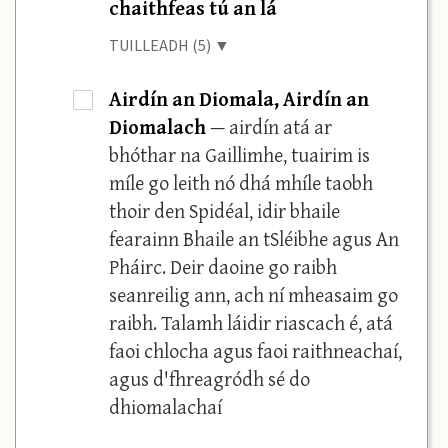
chaithfeas tú an lá
TUILLEADH (5) ▼
Airdín an Diomala, Airdín an
·
Diomalach
— airdín atá ar
bhóthar na Gaillimhe, tuairim is
míle go leith nó dhá mhíle taobh
thoir den Spidéal, idir bhaile
fearainn Bhaile an tSléibhe agus An
Pháirc. Deir daoine go raibh
seanreilig ann, ach ní mheasaim go
raibh. Talamh láidir riascach é, atá
faoi chlocha agus faoi raithneachaí,
agus d'fhreagródh sé do
dhiomalachaí