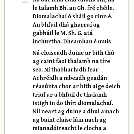
le talamh Bh. an Gh. fré chéile.
Diomalachaí ó sháil go rinn é.
An bhfuil dhá gharraí ag
gabháil le M. Sh. G. atá
inchurtha. Dheamhan é muis
Ná cloiseadh duine ar bith thú
ag caint faoi thalamh na tíre
seo. Ní thabharfadh fear
Achréidh a mbeadh geadán
réasúnta chor ar bith aige deich
triuf ar a bhfuil de thalamh
istigh in do thír: diomalachaí.
Níl neart ag duine a dhul amach
ag baint claise láin nach ag
mianadóireacht le clocha a