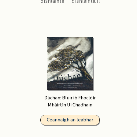
díshláinte
díshláintiúil
Dúchan: Blúirí ó Fhoclóir
Mháirtín Uí Chadhain
Ceannaigh an leabhar