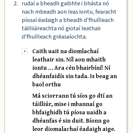
2.
rudaí a bheadh gaibhte i bhásta nó
nach mbeadh aon leas iontu, fearacht
píosaí éadaigh a bheadh d'fhuílleach
táilliúireachta nó giotaí leathair
d'fhuílleach gréasaíochta.
Caith uait na diomlachaí
+
leathair sin. Níl aon mhaith
iontu … Ara cén bhairbíní! Ní
dhéanfaidís sin tada. Is beag an
baol orthu
Má sciorrann tú síos go dtí an
táilliúr, mise i mbannaí go
bhfaighidh tú píosa uaidh a
dhéanfas é sin duit. Bíonn go
leor diomalachaí éadaigh aige.